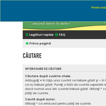
Pentru mai 
Rapitor
Discutii des
Legături rapide
FAQ
Prima pagină
Căutare
INTEROGARE DE CĂUTARE
Căutare după cuvinte cheie:
Adăugaţi
+
în faţa unui cuvânt ce trebuie găsit şi
-
în 
ce nu trebuie găsit. Puneţi o listă de cuvinte separate 
dacă numai unul din cuvinte trebuie găsit. Utilizaţi * 
părţi de cuvinte.
Caută după autor:
Utilizaţi * ca wildcard pentru părţi de cuvinte.