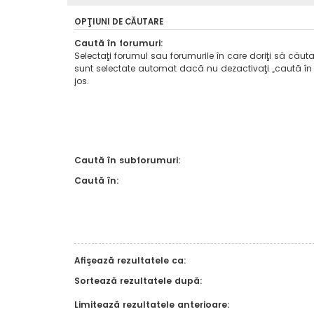
OPŢIUNI DE CĂUTARE
Caută în forumuri:
Selectaţi forumul sau forumurile în care doriţi să căuta
sunt selectate automat dacă nu dezactivaţi „caută în
jos.
Caută în subforumuri:
Caută în:
Afişează rezultatele ca:
Sortează rezultatele după:
Limitează rezultatele anterioare: