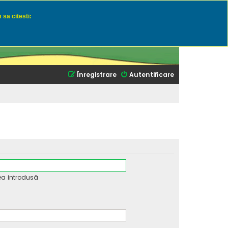
 sa citesti:
u momeli naturale
Înregistrare
Autentificare
ea introdusă