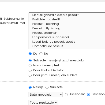
ţi. Subforumurile
 subforumuri„ mai
Da
Nu
Subiecte mesaje şi textul mesajului
Numai mesaj text
Doar titlul subiectelor
Doar primul mesaj din subiect
Mesaje
Subiecte
Ascendent
Descend