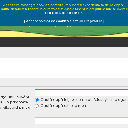
Acest site foloseşte cookies pentru a imbunatati experienta ta de navigare.
multe detalii referitoare la cum folosim datele tale si la drepturile tale te invitam
i.ro - Pescuit sportiv
POLITICA DE COOKIES
.
[ Accept politica de cookies a site-ului rapitori.ro ]
pre pescuit sportiv la rapitori, pescuitul cu naluci sa
faţa unui cuvânt
Caută după toţi termenii sau foloseşte interogar
de
|
în paranteze
Caută după orice termen
ca wildcard pentru