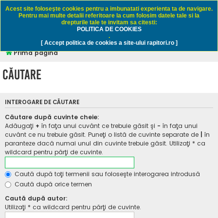
Rapitori.ro - Pescuit sportiv
Acest site foloseşte cookies pentru a imbunatati experienta ta de navigare.
Pentru mai multe detalii referitoare la cum folosim datele tale si la
drepturile tale te invitam sa citesti:
POLITICA DE COOKIES
FAQ
Înregistrare
Autentificare
.
[ Accept politica de cookies a site-ului rapitori.ro ]
Prima pagină
Căutare
INTEROGARE DE CĂUTARE
Căutare după cuvinte cheie:
Adăugaţi
+
în faţa unui cuvânt ce trebuie găsit şi
-
în faţa unui
cuvânt ce nu trebuie găsit. Puneţi o listă de cuvinte separate de
|
în
paranteze dacă numai unul din cuvinte trebuie găsit. Utilizaţi * ca
wildcard pentru părţi de cuvinte.
Caută după toţi termenii sau foloseşte interogarea introdusă
Caută după orice termen
Caută după autor:
Utilizaţi * ca wildcard pentru părţi de cuvinte.