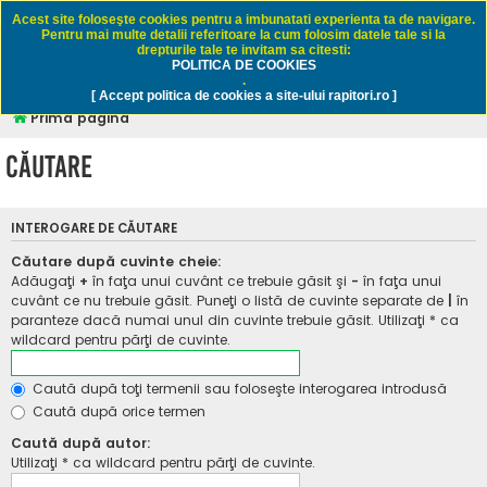
Rapitori.ro - Pescuit sportiv
Acest site foloseşte cookies pentru a imbunatati experienta ta de navigare.
Pentru mai multe detalii referitoare la cum folosim datele tale si la
drepturile tale te invitam sa citesti:
POLITICA DE COOKIES
FAQ
Înregistrare
Autentificare
.
[ Accept politica de cookies a site-ului rapitori.ro ]
Prima pagină
Căutare
INTEROGARE DE CĂUTARE
Căutare după cuvinte cheie:
Adăugaţi
+
în faţa unui cuvânt ce trebuie găsit şi
-
în faţa unui
cuvânt ce nu trebuie găsit. Puneţi o listă de cuvinte separate de
|
în
paranteze dacă numai unul din cuvinte trebuie găsit. Utilizaţi * ca
wildcard pentru părţi de cuvinte.
Caută după toţi termenii sau foloseşte interogarea introdusă
Caută după orice termen
Caută după autor:
Utilizaţi * ca wildcard pentru părţi de cuvinte.