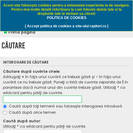
Rapitori.ro - Pescuit sportiv
Acest site foloseşte cookies pentru a imbunatati experienta ta de navigare.
Pentru mai multe detalii referitoare la cum folosim datele tale si la
drepturile tale te invitam sa citesti:
POLITICA DE COOKIES
FAQ
Înregistrare
Autentificare
.
[ Accept politica de cookies a site-ului rapitori.ro ]
Prima pagină
Căutare
INTEROGARE DE CĂUTARE
Căutare după cuvinte cheie:
Adăugaţi
+
în faţa unui cuvânt ce trebuie găsit şi
-
în faţa unui
cuvânt ce nu trebuie găsit. Puneţi o listă de cuvinte separate de
|
în
paranteze dacă numai unul din cuvinte trebuie găsit. Utilizaţi * ca
wildcard pentru părţi de cuvinte.
Caută după toţi termenii sau foloseşte interogarea introdusă
Caută după orice termen
Caută după autor:
Utilizaţi * ca wildcard pentru părţi de cuvinte.