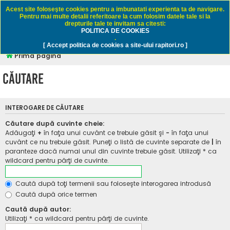
Rapitori.ro - Pescuit sportiv
Acest site foloseşte cookies pentru a imbunatati experienta ta de navigare.
Pentru mai multe detalii referitoare la cum folosim datele tale si la
drepturile tale te invitam sa citesti:
POLITICA DE COOKIES
FAQ
Înregistrare
Autentificare
.
[ Accept politica de cookies a site-ului rapitori.ro ]
Prima pagină
Căutare
INTEROGARE DE CĂUTARE
Căutare după cuvinte cheie:
Adăugaţi
+
în faţa unui cuvânt ce trebuie găsit şi
-
în faţa unui
cuvânt ce nu trebuie găsit. Puneţi o listă de cuvinte separate de
|
în
paranteze dacă numai unul din cuvinte trebuie găsit. Utilizaţi * ca
wildcard pentru părţi de cuvinte.
Caută după toţi termenii sau foloseşte interogarea introdusă
Caută după orice termen
Caută după autor:
Utilizaţi * ca wildcard pentru părţi de cuvinte.