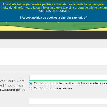
Acest site foloseşte cookies pentru a imbunatati experienta ta de navigare.
multe detalii referitoare la cum folosim datele tale si la drepturile tale te invitam
i.ro - Pescuit sportiv
POLITICA DE COOKIES
.
[ Accept politica de cookies a site-ului rapitori.ro ]
pre pescuit sportiv la rapitori, pescuitul cu naluci sa
faţa unui cuvânt
Caută după toţi termenii sau foloseşte interogar
de
|
în paranteze
Caută după orice termen
ca wildcard pentru