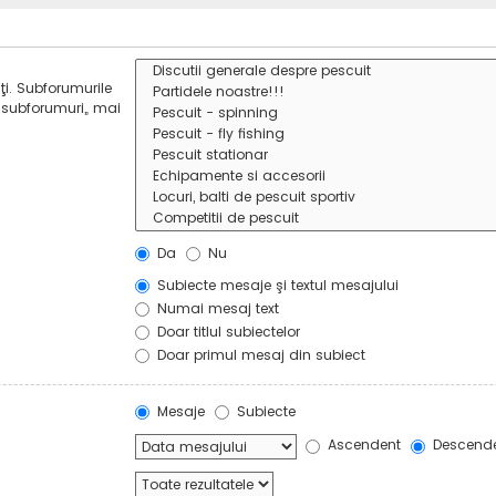
ţi. Subforumurile
 subforumuri„ mai
Da
Nu
Subiecte mesaje şi textul mesajului
Numai mesaj text
Doar titlul subiectelor
Doar primul mesaj din subiect
Mesaje
Subiecte
Ascendent
Descend