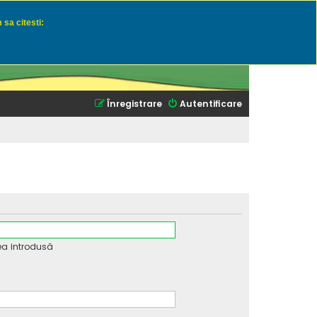
 sa citesti:
u momeli naturale
Înregistrare
Autentificare
ea introdusă