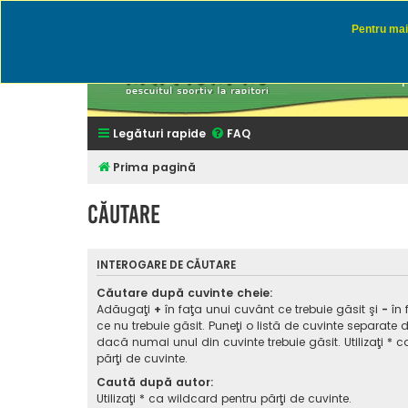
Pentru mai 
Rapitor
Discutii des
Legături rapide
FAQ
Prima pagină
Căutare
INTEROGARE DE CĂUTARE
Căutare după cuvinte cheie:
Adăugaţi
+
în faţa unui cuvânt ce trebuie găsit şi
-
în 
ce nu trebuie găsit. Puneţi o listă de cuvinte separate 
dacă numai unul din cuvinte trebuie găsit. Utilizaţi * 
părţi de cuvinte.
Caută după autor:
Utilizaţi * ca wildcard pentru părţi de cuvinte.