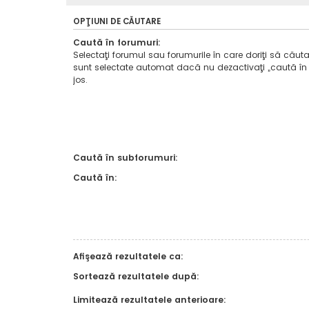
OPŢIUNI DE CĂUTARE
Caută în forumuri:
Selectaţi forumul sau forumurile în care doriţi să căuta
sunt selectate automat dacă nu dezactivaţi „caută în
jos.
Caută în subforumuri:
Caută în:
Afişează rezultatele ca:
Sortează rezultatele după:
Limitează rezultatele anterioare: