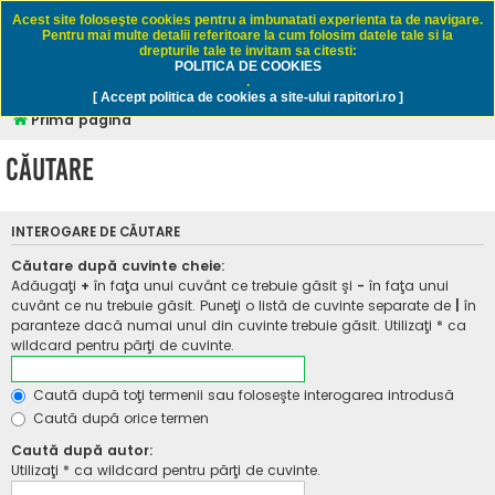
Rapitori.ro - Pescuit sportiv
Acest site foloseşte cookies pentru a imbunatati experienta ta de navigare.
Pentru mai multe detalii referitoare la cum folosim datele tale si la
drepturile tale te invitam sa citesti:
POLITICA DE COOKIES
FAQ
Înregistrare
Autentificare
.
[ Accept politica de cookies a site-ului rapitori.ro ]
Prima pagină
Căutare
INTEROGARE DE CĂUTARE
Căutare după cuvinte cheie:
Adăugaţi
+
în faţa unui cuvânt ce trebuie găsit şi
-
în faţa unui
cuvânt ce nu trebuie găsit. Puneţi o listă de cuvinte separate de
|
în
paranteze dacă numai unul din cuvinte trebuie găsit. Utilizaţi * ca
wildcard pentru părţi de cuvinte.
Caută după toţi termenii sau foloseşte interogarea introdusă
Caută după orice termen
Caută după autor:
Utilizaţi * ca wildcard pentru părţi de cuvinte.