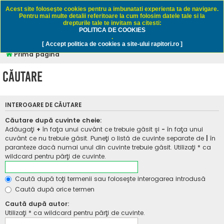
Rapitori.ro - Pescuit sportiv
Acest site foloseşte cookies pentru a imbunatati experienta ta de navigare.
Pentru mai multe detalii referitoare la cum folosim datele tale si la
drepturile tale te invitam sa citesti:
POLITICA DE COOKIES
FAQ
Înregistrare
Autentificare
.
[ Accept politica de cookies a site-ului rapitori.ro ]
Prima pagină
Căutare
INTEROGARE DE CĂUTARE
Căutare după cuvinte cheie:
Adăugaţi
+
în faţa unui cuvânt ce trebuie găsit şi
-
în faţa unui
cuvânt ce nu trebuie găsit. Puneţi o listă de cuvinte separate de
|
în
paranteze dacă numai unul din cuvinte trebuie găsit. Utilizaţi * ca
wildcard pentru părţi de cuvinte.
Caută după toţi termenii sau foloseşte interogarea introdusă
Caută după orice termen
Caută după autor:
Utilizaţi * ca wildcard pentru părţi de cuvinte.