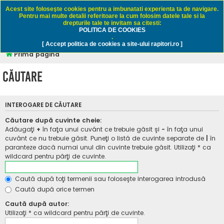
Rapitori.ro - Pescuit sportiv
Acest site foloseşte cookies pentru a imbunatati experienta ta de navigare.
Pentru mai multe detalii referitoare la cum folosim datele tale si la
drepturile tale te invitam sa citesti:
POLITICA DE COOKIES
FAQ
Înregistrare
Autentificare
.
[ Accept politica de cookies a site-ului rapitori.ro ]
Prima pagină
Căutare
INTEROGARE DE CĂUTARE
Căutare după cuvinte cheie:
Adăugaţi
+
în faţa unui cuvânt ce trebuie găsit şi
-
în faţa unui
cuvânt ce nu trebuie găsit. Puneţi o listă de cuvinte separate de
|
în
paranteze dacă numai unul din cuvinte trebuie găsit. Utilizaţi * ca
wildcard pentru părţi de cuvinte.
Caută după toţi termenii sau foloseşte interogarea introdusă
Caută după orice termen
Caută după autor:
Utilizaţi * ca wildcard pentru părţi de cuvinte.