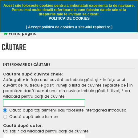
Rapitori.ro - Pescuit sportiv
Acest site foloseşte cookies pentru a imbunatati experienta ta de navigare.
Pentru mai multe detalii referitoare la cum folosim datele tale si la
drepturile tale te invitam sa citesti:
POLITICA DE COOKIES
FAQ
Înregistrare
Autentificare
.
[ Accept politica de cookies a site-ului rapitori.ro ]
Prima pagină
Căutare
INTEROGARE DE CĂUTARE
Căutare după cuvinte cheie:
Adăugaţi
+
în faţa unui cuvânt ce trebuie găsit şi
-
în faţa unui
cuvânt ce nu trebuie găsit. Puneţi o listă de cuvinte separate de
|
în
paranteze dacă numai unul din cuvinte trebuie găsit. Utilizaţi * ca
wildcard pentru părţi de cuvinte.
Caută după toţi termenii sau foloseşte interogarea introdusă
Caută după orice termen
Caută după autor:
Utilizaţi * ca wildcard pentru părţi de cuvinte.