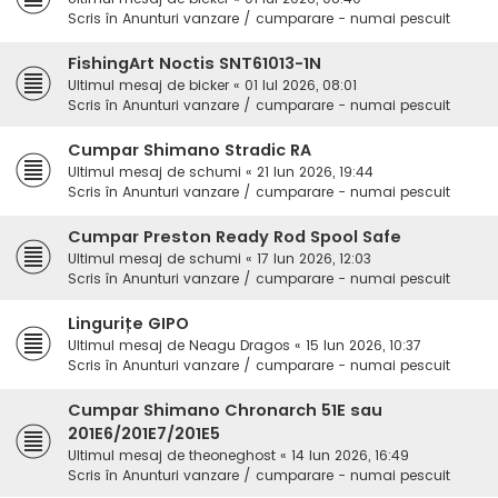
Scris în
Anunturi vanzare / cumparare - numai pescuit
FishingArt Noctis SNT61013-1N
Ultimul mesaj de
bicker
«
01 Iul 2026, 08:01
Scris în
Anunturi vanzare / cumparare - numai pescuit
Cumpar Shimano Stradic RA
Ultimul mesaj de
schumi
«
21 Iun 2026, 19:44
Scris în
Anunturi vanzare / cumparare - numai pescuit
Cumpar Preston Ready Rod Spool Safe
Ultimul mesaj de
schumi
«
17 Iun 2026, 12:03
Scris în
Anunturi vanzare / cumparare - numai pescuit
Lingurițe GIPO
Ultimul mesaj de
Neagu Dragos
«
15 Iun 2026, 10:37
Scris în
Anunturi vanzare / cumparare - numai pescuit
Cumpar Shimano Chronarch 51E sau
201E6/201E7/201E5
Ultimul mesaj de
theoneghost
«
14 Iun 2026, 16:49
Scris în
Anunturi vanzare / cumparare - numai pescuit