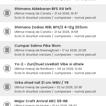
Shimano Aldebaran BFS XG left
Ultimul mesaj de
Consta
«
21 Iul 2026, 16:47
Scris în
Anunturi vanzare / cumparare - numai pescuit
Shimano Zodias 168L BFS/2 4-12g 203cm
Ultimul mesaj de
Consta
«
21 Iul 2026, 14:58
Scris în
Anunturi vanzare / cumparare - numai pescuit
Cumpar Salmo Pike 16cm
Ultimul mesaj de
theoneghost
«
17 Iul 2026, 23:08
Scris în
Anunturi vanzare / cumparare - numai pescuit
Yo-2.- Zuri/Duel LiveBait Vibe si altele
Ultimul mesaj de
fish4funn
«
04 Iul 2026, 12:44
Scris în
Anunturi vanzare / cumparare - numai pescuit
Orka shad tail 21 cm WBU / YR
Ultimul mesaj de
qwe1qwe
«
02 Iul 2026, 20:38
Scris în
Anunturi vanzare / cumparare - numai pescuit
Major Craft Arrival ARC 69-RB
Ultimul mesaj de
bicker
«
01 Iul 2026, 08:40