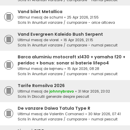
Vand bilet Metallica
Ultimul mesaj de
schumi
«
25 Apr 2026, 21:55
Scris în
Anunturi vanzare / cumparare - orice altceva
Vand Evergreen Kaleido Bush Serpent
Ultimul mesaj de
viorel.
«
16 Apr 2026, 21:15
Scris în
Anunturi vanzare / cumparare - numai pescuit
Barca aluminiu motocraft xl430 + yamaha f20 +
peridoc + bonus: sonar si baterie lifepo4
Ultimul mesaj de
kejmeru
«
15 Apr 2026, 08:28
Scris în
Anunturi vanzare / cumparare - numai pescuit
Tarife Romsilva 2026
Ultimul mesaj de
johnnybravo
«
31 Mar 2026, 23:02
Scris în
Discutii generale despre pescuit
De vanzare Daiwa Tatula Type R
Ultimul mesaj de
Valentin Comaneci
«
30 Mar 2026, 07:41
Scris în
Anunturi vanzare / cumparare - numai pescuit