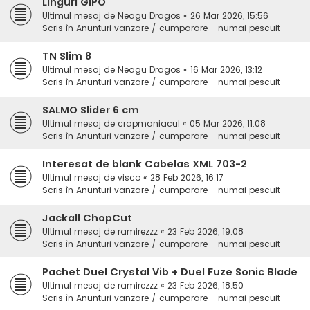
Linguri GIPO
Ultimul mesaj de
Neagu Dragos
«
26 Mar 2026, 15:56
Scris în
Anunturi vanzare / cumparare - numai pescuit
TN Slim 8
Ultimul mesaj de
Neagu Dragos
«
16 Mar 2026, 13:12
Scris în
Anunturi vanzare / cumparare - numai pescuit
SALMO Slider 6 cm
Ultimul mesaj de
crapmaniacul
«
05 Mar 2026, 11:08
Scris în
Anunturi vanzare / cumparare - numai pescuit
Interesat de blank Cabelas XML 703-2
Ultimul mesaj de
visco
«
28 Feb 2026, 16:17
Scris în
Anunturi vanzare / cumparare - numai pescuit
Jackall ChopCut
Ultimul mesaj de
ramirezzz
«
23 Feb 2026, 19:08
Scris în
Anunturi vanzare / cumparare - numai pescuit
Pachet Duel Crystal Vib + Duel Fuze Sonic Blade
Ultimul mesaj de
ramirezzz
«
23 Feb 2026, 18:50
Scris în
Anunturi vanzare / cumparare - numai pescuit