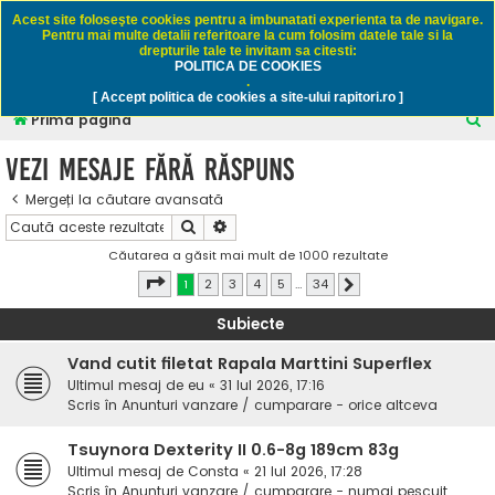
Rapitori.ro - Pescuit sportiv
Acest site foloseşte cookies pentru a imbunatati experienta ta de navigare.
Pentru mai multe detalii referitoare la cum folosim datele tale si la
drepturile tale te invitam sa citesti:
POLITICA DE COOKIES
FAQ
Înregistrare
Autentificare
.
[ Accept politica de cookies a site-ului rapitori.ro ]
C
Prima pagină
ă
Vezi mesaje fără răspuns
u
Mergeți la căutare avansată
t
Căutare
Căutare avansată
a
Căutarea a găsit mai mult de 1000 rezultate
r
Pagina
1
din
34
1
2
3
4
5
…
34
Următorul
e
Subiecte
Vand cutit filetat Rapala Marttini Superflex
Ultimul mesaj de
eu
«
31 Iul 2026, 17:16
Scris în
Anunturi vanzare / cumparare - orice altceva
Tsuynora Dexterity II 0.6-8g 189cm 83g
Ultimul mesaj de
Consta
«
21 Iul 2026, 17:28
Scris în
Anunturi vanzare / cumparare - numai pescuit