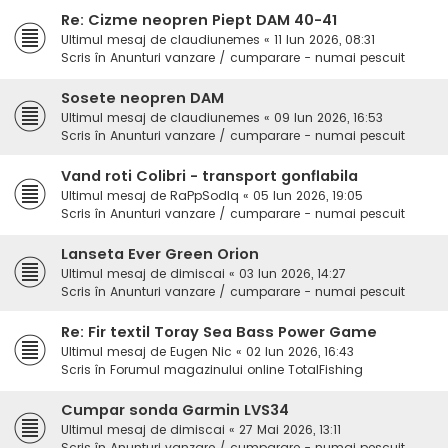
Re: Cizme neopren Piept DAM 40-41
Ultimul mesaj de
claudiunemes
«
11 Iun 2026, 08:31
Scris în
Anunturi vanzare / cumparare - numai pescuit
Sosete neopren DAM
Ultimul mesaj de
claudiunemes
«
09 Iun 2026, 16:53
Scris în
Anunturi vanzare / cumparare - numai pescuit
Vand roti Colibri - transport gonflabila
Ultimul mesaj de
RaPpSodIq
«
05 Iun 2026, 19:05
Scris în
Anunturi vanzare / cumparare - numai pescuit
Lanseta Ever Green Orion
Ultimul mesaj de
dimiscai
«
03 Iun 2026, 14:27
Scris în
Anunturi vanzare / cumparare - numai pescuit
Re: Fir textil Toray Sea Bass Power Game
Ultimul mesaj de
Eugen Nic
«
02 Iun 2026, 16:43
Scris în
Forumul magazinului online TotalFishing
Cumpar sonda Garmin LVS34
Ultimul mesaj de
dimiscai
«
27 Mai 2026, 13:11
Scris în
Anunturi vanzare / cumparare - numai pescuit