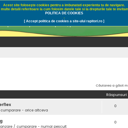
Acest site foloseşte cookies pentru a imbunatati experienta ta de navigare.
multe detalii referitoare la cum folosim datele tale si la drepturile tale te invitam
i.ro - Pescuit sportiv
POLITICA DE COOKIES
.
[ Accept politica de cookies a site-ului rapitori.ro ]
pre pescuit sportiv la rapitori, pescuitul cu naluci sa
Căutarea a găsit m
Răspunsuri
erflex
0
 cumparare - orice altceva
3g
0
vanzare / cumparare - numai pescuit