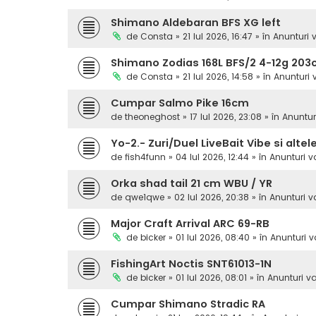
Shimano Aldebaran BFS XG left
de
Consta
» 21 Iul 2026, 16:47 » în
Anunturi 
Shimano Zodias 168L BFS/2 4-12g 20
de
Consta
» 21 Iul 2026, 14:58 » în
Anunturi
Cumpar Salmo Pike 16cm
de
theoneghost
» 17 Iul 2026, 23:08 » în
Anuntur
Yo-2.- Zuri/Duel LiveBait Vibe si altel
de
fish4funn
» 04 Iul 2026, 12:44 » în
Anunturi 
Orka shad tail 21 cm WBU / YR
de
qwe1qwe
» 02 Iul 2026, 20:38 » în
Anunturi 
Major Craft Arrival ARC 69-RB
de
bicker
» 01 Iul 2026, 08:40 » în
Anunturi 
FishingArt Noctis SNT61013-1N
de
bicker
» 01 Iul 2026, 08:01 » în
Anunturi v
Cumpar Shimano Stradic RA