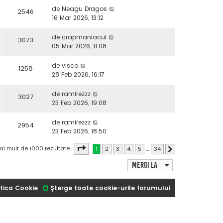
de
Neagu Dragos
2546
16 Mar 2026, 13:12
de
crapmaniacul
3073
05 Mar 2026, 11:08
de
visco
1258
28 Feb 2026, 16:17
de
ramirezzz
3027
23 Feb 2026, 19:08
de
ramirezzz
2954
23 Feb 2026, 18:50
Pagina
1
din
34
ai mult de 1000 rezultate
1
2
3
4
5
…
34
Următorul
Mergi la
tica Cookie
Şterge toate cookie-urile forumului