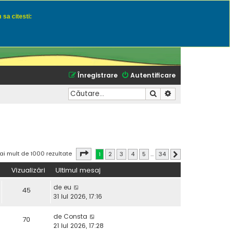
 sa citesti:
u momeli naturale
Înregistrare
Autentificare
Căutare
Căutare avansată
Pagina
1
din
34
ai mult de 1000 rezultate
1
2
3
4
5
…
34
Următorul
Vizualizări
Ultimul mesaj
de
eu
45
31 Iul 2026, 17:16
de
Consta
70
21 Iul 2026, 17:28