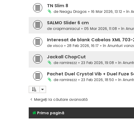
TN Slim 8
de
Neagu Dragos
» 16 Mar 2026, 13:12 » în
A
SALMO Slider 6 cm
de
crapmaniacul
» 05 Mar 2026, 11:08 » în
Anun
Interesat de blank Cabelas XML 703-
de
visco
» 28 Feb 2026, 16:17 » în
Anunturi vanz
Jackall ChopCut
de
ramirezzz
» 23 Feb 2026, 19:08 » în
Anunt
Pachet Duel Crystal Vib + Duel Fuze S
de
ramirezzz
» 23 Feb 2026, 18:50 » în
Anunt
Mergeți la căutare avansată
Prima pagină