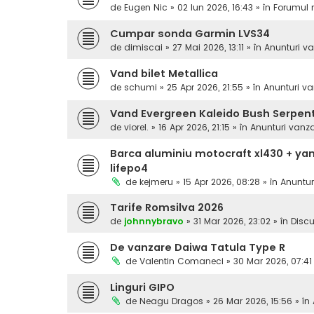
de
Eugen Nic
» 02 Iun 2026, 16:43 » în
Forumul 
Cumpar sonda Garmin LVS34
de
dimiscai
» 27 Mai 2026, 13:11 » în
Anunturi v
Vand bilet Metallica
de
schumi
» 25 Apr 2026, 21:55 » în
Anunturi va
Vand Evergreen Kaleido Bush Serpen
de
viorel.
» 16 Apr 2026, 21:15 » în
Anunturi vanz
Barca aluminiu motocraft xl430 + yam
lifepo4
de
kejmeru
» 15 Apr 2026, 08:28 » în
Anuntur
Tarife Romsilva 2026
de
johnnybravo
» 31 Mar 2026, 23:02 » în
Discu
De vanzare Daiwa Tatula Type R
de
Valentin Comaneci
» 30 Mar 2026, 07:41
Linguri GIPO
de
Neagu Dragos
» 26 Mar 2026, 15:56 » în