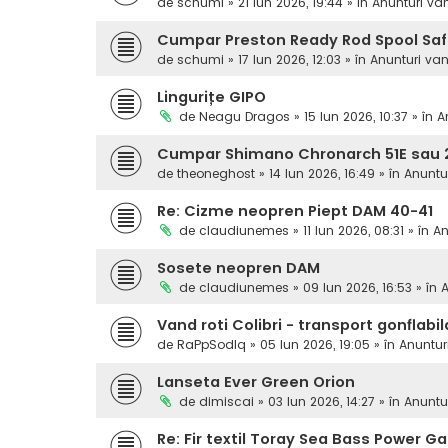
de
schumi
» 21 Iun 2026, 19:44 » în
Anunturi va
Cumpar Preston Ready Rod Spool Sa
de
schumi
» 17 Iun 2026, 12:03 » în
Anunturi va
Lingurițe GIPO
de
Neagu Dragos
» 15 Iun 2026, 10:37 » în
A
Cumpar Shimano Chronarch 51E sau 2
de
theoneghost
» 14 Iun 2026, 16:49 » în
Anuntu
Re: Cizme neopren Piept DAM 40-41
de
claudiunemes
» 11 Iun 2026, 08:31 » în
An
Sosete neopren DAM
de
claudiunemes
» 09 Iun 2026, 16:53 » în
A
Vand roti Colibri - transport gonflabil
de
RaPpSodIq
» 05 Iun 2026, 19:05 » în
Anuntur
Lanseta Ever Green Orion
de
dimiscai
» 03 Iun 2026, 14:27 » în
Anuntu
Re: Fir textil Toray Sea Bass Power 