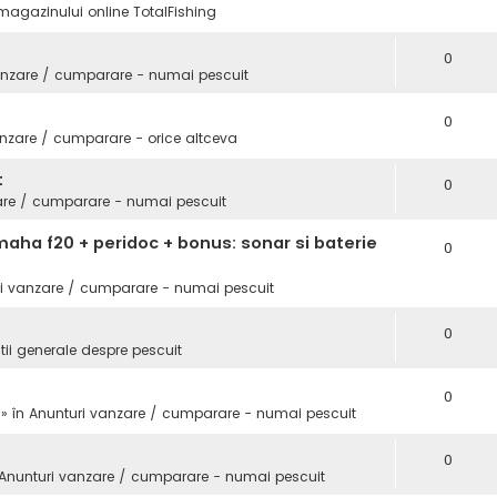
magazinului online TotalFishing
0
anzare / cumparare - numai pescuit
0
nzare / cumparare - orice altceva
t
0
are / cumparare - numai pescuit
aha f20 + peridoc + bonus: sonar si baterie
0
i vanzare / cumparare - numai pescuit
0
tii generale despre pescuit
0
 » în
Anunturi vanzare / cumparare - numai pescuit
0
Anunturi vanzare / cumparare - numai pescuit