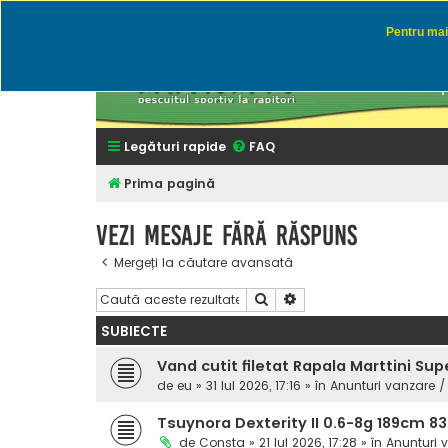
Pentru mai 
Rapitor
Discutii des
Legături rapide
FAQ
Prima pagină
Vezi mesaje fără răspuns
Mergeți la căutare avansată
Căutare
Căutare avansată
SUBIECTE
Vand cutit filetat Rapala Marttini Sup
de
eu
» 31 Iul 2026, 17:16 » în
Anunturi vanzare /
Tsuynora Dexterity II 0.6-8g 189cm 8
de
Consta
» 21 Iul 2026, 17:28 » în
Anunturi 