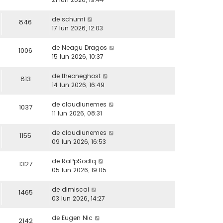
de
schumi
846
17 Iun 2026, 12:03
de
Neagu Dragos
1006
15 Iun 2026, 10:37
de
theoneghost
813
14 Iun 2026, 16:49
de
claudiunemes
1037
11 Iun 2026, 08:31
de
claudiunemes
1155
09 Iun 2026, 16:53
de
RaPpSodIq
1327
05 Iun 2026, 19:05
de
dimiscai
1465
03 Iun 2026, 14:27
de
Eugen Nic
2142