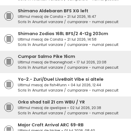
Shimano Aldebaran BFS XG left
Ultimul mesaj de
Consta
«
21 Iul 2026, 16:47
Scris în
Anunturi vanzare / cumparare - numai pescuit
Shimano Zodias 168L BFS/2 4-12g 203cm
Ultimul mesaj de
Consta
«
21 Iul 2026, 14:58
Scris în
Anunturi vanzare / cumparare - numai pescuit
Cumpar Salmo Pike 16cm
Ultimul mesaj de
theoneghost
«
17 Iul 2026, 23:08
Scris în
Anunturi vanzare / cumparare - numai pescuit
Yo-2.- Zuri/Duel LiveBait Vibe si altele
Ultimul mesaj de
fish4funn
«
04 Iul 2026, 12:44
Scris în
Anunturi vanzare / cumparare - numai pescuit
Orka shad tail 21 cm WBU / YR
Ultimul mesaj de
qwe1qwe
«
02 Iul 2026, 20:38
Scris în
Anunturi vanzare / cumparare - numai pescuit
Major Craft Arrival ARC 69-RB
Ultimul mesaj de
bicker
«
01 Iul 2026, 08:40