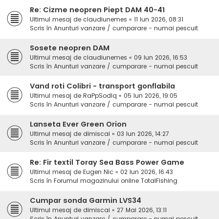
Re: Cizme neopren Piept DAM 40-41
Ultimul mesaj de
claudiunemes
«
11 Iun 2026, 08:31
Scris în
Anunturi vanzare / cumparare - numai pescuit
Sosete neopren DAM
Ultimul mesaj de
claudiunemes
«
09 Iun 2026, 16:53
Scris în
Anunturi vanzare / cumparare - numai pescuit
Vand roti Colibri - transport gonflabila
Ultimul mesaj de
RaPpSodIq
«
05 Iun 2026, 19:05
Scris în
Anunturi vanzare / cumparare - numai pescuit
Lanseta Ever Green Orion
Ultimul mesaj de
dimiscai
«
03 Iun 2026, 14:27
Scris în
Anunturi vanzare / cumparare - numai pescuit
Re: Fir textil Toray Sea Bass Power Game
Ultimul mesaj de
Eugen Nic
«
02 Iun 2026, 16:43
Scris în
Forumul magazinului online TotalFishing
Cumpar sonda Garmin LVS34
Ultimul mesaj de
dimiscai
«
27 Mai 2026, 13:11
Scris în
Anunturi vanzare / cumparare - numai pescuit