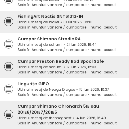
Scris în
Anunturi vanzare / cumparare - numai pescuit
FishingArt Noctis SNT61013-1N
Ultimul mesaj de
bicker
«
01 Iul 2026, 08:01
Scris în
Anunturi vanzare / cumparare - numai pescuit
Cumpar Shimano Stradic RA
Ultimul mesaj de
schumi
«
21 Iun 2026, 19:44
Scris în
Anunturi vanzare / cumparare - numai pescuit
Cumpar Preston Ready Rod Spool Safe
Ultimul mesaj de
schumi
«
17 Iun 2026, 12:03
Scris în
Anunturi vanzare / cumparare - numai pescuit
Lingurițe GIPO
Ultimul mesaj de
Neagu Dragos
«
15 Iun 2026, 10:37
Scris în
Anunturi vanzare / cumparare - numai pescuit
Cumpar Shimano Chronarch 51E sau
201E6/201E7/201E5
Ultimul mesaj de
theoneghost
«
14 Iun 2026, 16:49
Scris în
Anunturi vanzare / cumparare - numai pescuit