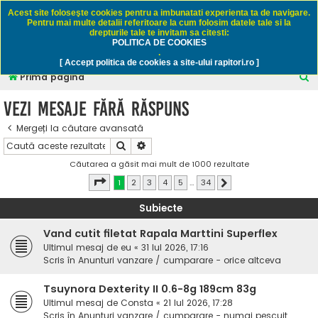
Rapitori.ro - Pescuit sportiv
Acest site foloseşte cookies pentru a imbunatati experienta ta de navigare.
Pentru mai multe detalii referitoare la cum folosim datele tale si la
drepturile tale te invitam sa citesti:
POLITICA DE COOKIES
FAQ
Înregistrare
Autentificare
.
[ Accept politica de cookies a site-ului rapitori.ro ]
C
Prima pagină
ă
Vezi mesaje fără răspuns
u
Mergeți la căutare avansată
t
Căutare
Căutare avansată
a
Căutarea a găsit mai mult de 1000 rezultate
r
Pagina
1
din
34
1
2
3
4
5
…
34
Următorul
e
Subiecte
Vand cutit filetat Rapala Marttini Superflex
Ultimul mesaj de
eu
«
31 Iul 2026, 17:16
Scris în
Anunturi vanzare / cumparare - orice altceva
Tsuynora Dexterity II 0.6-8g 189cm 83g
Ultimul mesaj de
Consta
«
21 Iul 2026, 17:28
Scris în
Anunturi vanzare / cumparare - numai pescuit