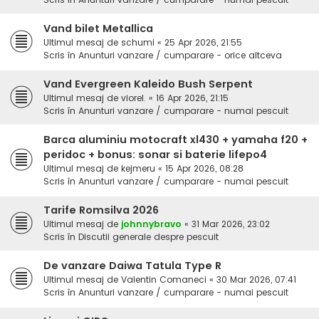
Vand bilet Metallica
Ultimul mesaj de
schumi
«
25 Apr 2026, 21:55
Scris în
Anunturi vanzare / cumparare - orice altceva
Vand Evergreen Kaleido Bush Serpent
Ultimul mesaj de
viorel.
«
16 Apr 2026, 21:15
Scris în
Anunturi vanzare / cumparare - numai pescuit
Barca aluminiu motocraft xl430 + yamaha f20 +
peridoc + bonus: sonar si baterie lifepo4
Ultimul mesaj de
kejmeru
«
15 Apr 2026, 08:28
Scris în
Anunturi vanzare / cumparare - numai pescuit
Tarife Romsilva 2026
Ultimul mesaj de
johnnybravo
«
31 Mar 2026, 23:02
Scris în
Discutii generale despre pescuit
De vanzare Daiwa Tatula Type R
Ultimul mesaj de
Valentin Comaneci
«
30 Mar 2026, 07:41
Scris în
Anunturi vanzare / cumparare - numai pescuit