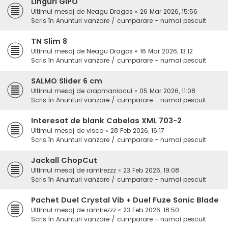
Linguri GIPO
Ultimul mesaj de
Neagu Dragos
«
26 Mar 2026, 15:56
Scris în
Anunturi vanzare / cumparare - numai pescuit
TN Slim 8
Ultimul mesaj de
Neagu Dragos
«
16 Mar 2026, 13:12
Scris în
Anunturi vanzare / cumparare - numai pescuit
SALMO Slider 6 cm
Ultimul mesaj de
crapmaniacul
«
05 Mar 2026, 11:08
Scris în
Anunturi vanzare / cumparare - numai pescuit
Interesat de blank Cabelas XML 703-2
Ultimul mesaj de
visco
«
28 Feb 2026, 16:17
Scris în
Anunturi vanzare / cumparare - numai pescuit
Jackall ChopCut
Ultimul mesaj de
ramirezzz
«
23 Feb 2026, 19:08
Scris în
Anunturi vanzare / cumparare - numai pescuit
Pachet Duel Crystal Vib + Duel Fuze Sonic Blade
Ultimul mesaj de
ramirezzz
«
23 Feb 2026, 18:50
Scris în
Anunturi vanzare / cumparare - numai pescuit