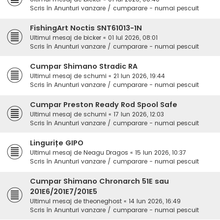
Scris în
Anunturi vanzare / cumparare - numai pescuit
FishingArt Noctis SNT61013-1N
Ultimul mesaj de
bicker
«
01 Iul 2026, 08:01
Scris în
Anunturi vanzare / cumparare - numai pescuit
Cumpar Shimano Stradic RA
Ultimul mesaj de
schumi
«
21 Iun 2026, 19:44
Scris în
Anunturi vanzare / cumparare - numai pescuit
Cumpar Preston Ready Rod Spool Safe
Ultimul mesaj de
schumi
«
17 Iun 2026, 12:03
Scris în
Anunturi vanzare / cumparare - numai pescuit
Lingurițe GIPO
Ultimul mesaj de
Neagu Dragos
«
15 Iun 2026, 10:37
Scris în
Anunturi vanzare / cumparare - numai pescuit
Cumpar Shimano Chronarch 51E sau
201E6/201E7/201E5
Ultimul mesaj de
theoneghost
«
14 Iun 2026, 16:49
Scris în
Anunturi vanzare / cumparare - numai pescuit