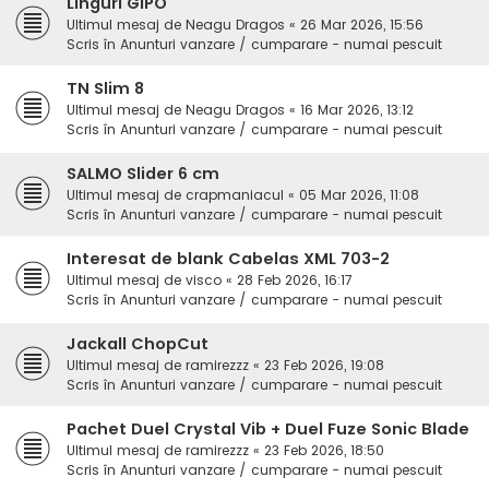
Linguri GIPO
Ultimul mesaj de
Neagu Dragos
«
26 Mar 2026, 15:56
Scris în
Anunturi vanzare / cumparare - numai pescuit
TN Slim 8
Ultimul mesaj de
Neagu Dragos
«
16 Mar 2026, 13:12
Scris în
Anunturi vanzare / cumparare - numai pescuit
SALMO Slider 6 cm
Ultimul mesaj de
crapmaniacul
«
05 Mar 2026, 11:08
Scris în
Anunturi vanzare / cumparare - numai pescuit
Interesat de blank Cabelas XML 703-2
Ultimul mesaj de
visco
«
28 Feb 2026, 16:17
Scris în
Anunturi vanzare / cumparare - numai pescuit
Jackall ChopCut
Ultimul mesaj de
ramirezzz
«
23 Feb 2026, 19:08
Scris în
Anunturi vanzare / cumparare - numai pescuit
Pachet Duel Crystal Vib + Duel Fuze Sonic Blade
Ultimul mesaj de
ramirezzz
«
23 Feb 2026, 18:50
Scris în
Anunturi vanzare / cumparare - numai pescuit