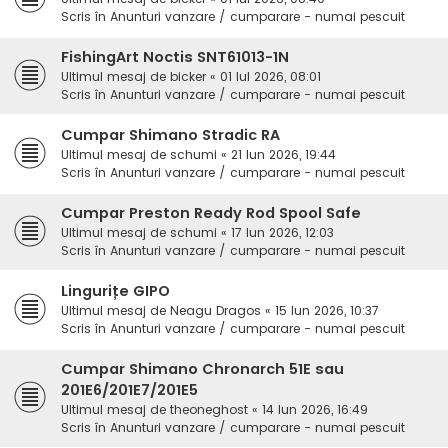
Scris în
Anunturi vanzare / cumparare - numai pescuit
FishingArt Noctis SNT61013-1N
Ultimul mesaj de
bicker
«
01 Iul 2026, 08:01
Scris în
Anunturi vanzare / cumparare - numai pescuit
Cumpar Shimano Stradic RA
Ultimul mesaj de
schumi
«
21 Iun 2026, 19:44
Scris în
Anunturi vanzare / cumparare - numai pescuit
Cumpar Preston Ready Rod Spool Safe
Ultimul mesaj de
schumi
«
17 Iun 2026, 12:03
Scris în
Anunturi vanzare / cumparare - numai pescuit
Lingurițe GIPO
Ultimul mesaj de
Neagu Dragos
«
15 Iun 2026, 10:37
Scris în
Anunturi vanzare / cumparare - numai pescuit
Cumpar Shimano Chronarch 51E sau
201E6/201E7/201E5
Ultimul mesaj de
theoneghost
«
14 Iun 2026, 16:49
Scris în
Anunturi vanzare / cumparare - numai pescuit