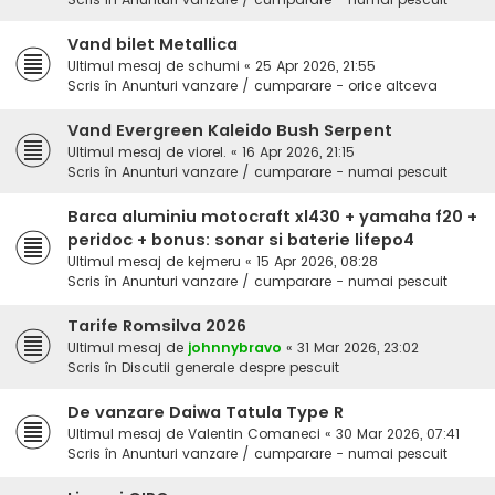
Vand bilet Metallica
Ultimul mesaj de
schumi
«
25 Apr 2026, 21:55
Scris în
Anunturi vanzare / cumparare - orice altceva
Vand Evergreen Kaleido Bush Serpent
Ultimul mesaj de
viorel.
«
16 Apr 2026, 21:15
Scris în
Anunturi vanzare / cumparare - numai pescuit
Barca aluminiu motocraft xl430 + yamaha f20 +
peridoc + bonus: sonar si baterie lifepo4
Ultimul mesaj de
kejmeru
«
15 Apr 2026, 08:28
Scris în
Anunturi vanzare / cumparare - numai pescuit
Tarife Romsilva 2026
Ultimul mesaj de
johnnybravo
«
31 Mar 2026, 23:02
Scris în
Discutii generale despre pescuit
De vanzare Daiwa Tatula Type R
Ultimul mesaj de
Valentin Comaneci
«
30 Mar 2026, 07:41
Scris în
Anunturi vanzare / cumparare - numai pescuit