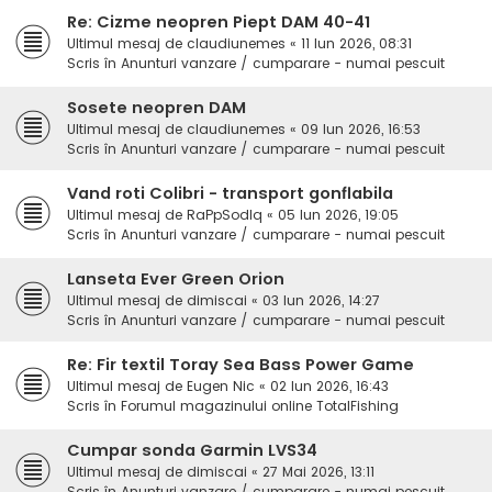
Re: Cizme neopren Piept DAM 40-41
Ultimul mesaj de
claudiunemes
«
11 Iun 2026, 08:31
Scris în
Anunturi vanzare / cumparare - numai pescuit
Sosete neopren DAM
Ultimul mesaj de
claudiunemes
«
09 Iun 2026, 16:53
Scris în
Anunturi vanzare / cumparare - numai pescuit
Vand roti Colibri - transport gonflabila
Ultimul mesaj de
RaPpSodIq
«
05 Iun 2026, 19:05
Scris în
Anunturi vanzare / cumparare - numai pescuit
Lanseta Ever Green Orion
Ultimul mesaj de
dimiscai
«
03 Iun 2026, 14:27
Scris în
Anunturi vanzare / cumparare - numai pescuit
Re: Fir textil Toray Sea Bass Power Game
Ultimul mesaj de
Eugen Nic
«
02 Iun 2026, 16:43
Scris în
Forumul magazinului online TotalFishing
Cumpar sonda Garmin LVS34
Ultimul mesaj de
dimiscai
«
27 Mai 2026, 13:11
Scris în
Anunturi vanzare / cumparare - numai pescuit