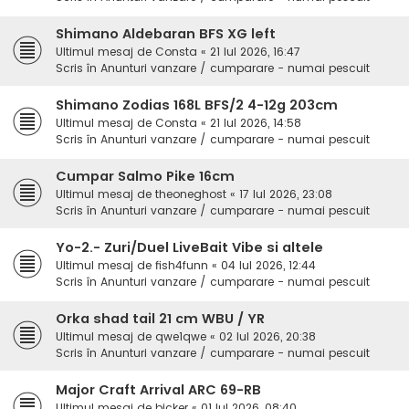
Shimano Aldebaran BFS XG left
Ultimul mesaj de
Consta
«
21 Iul 2026, 16:47
Scris în
Anunturi vanzare / cumparare - numai pescuit
Shimano Zodias 168L BFS/2 4-12g 203cm
Ultimul mesaj de
Consta
«
21 Iul 2026, 14:58
Scris în
Anunturi vanzare / cumparare - numai pescuit
Cumpar Salmo Pike 16cm
Ultimul mesaj de
theoneghost
«
17 Iul 2026, 23:08
Scris în
Anunturi vanzare / cumparare - numai pescuit
Yo-2.- Zuri/Duel LiveBait Vibe si altele
Ultimul mesaj de
fish4funn
«
04 Iul 2026, 12:44
Scris în
Anunturi vanzare / cumparare - numai pescuit
Orka shad tail 21 cm WBU / YR
Ultimul mesaj de
qwe1qwe
«
02 Iul 2026, 20:38
Scris în
Anunturi vanzare / cumparare - numai pescuit
Major Craft Arrival ARC 69-RB
Ultimul mesaj de
bicker
«
01 Iul 2026, 08:40