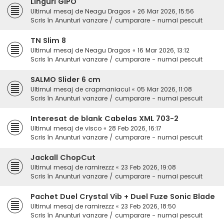
Linguri GIPO
Ultimul mesaj de
Neagu Dragos
«
26 Mar 2026, 15:56
Scris în
Anunturi vanzare / cumparare - numai pescuit
TN Slim 8
Ultimul mesaj de
Neagu Dragos
«
16 Mar 2026, 13:12
Scris în
Anunturi vanzare / cumparare - numai pescuit
SALMO Slider 6 cm
Ultimul mesaj de
crapmaniacul
«
05 Mar 2026, 11:08
Scris în
Anunturi vanzare / cumparare - numai pescuit
Interesat de blank Cabelas XML 703-2
Ultimul mesaj de
visco
«
28 Feb 2026, 16:17
Scris în
Anunturi vanzare / cumparare - numai pescuit
Jackall ChopCut
Ultimul mesaj de
ramirezzz
«
23 Feb 2026, 19:08
Scris în
Anunturi vanzare / cumparare - numai pescuit
Pachet Duel Crystal Vib + Duel Fuze Sonic Blade
Ultimul mesaj de
ramirezzz
«
23 Feb 2026, 18:50
Scris în
Anunturi vanzare / cumparare - numai pescuit