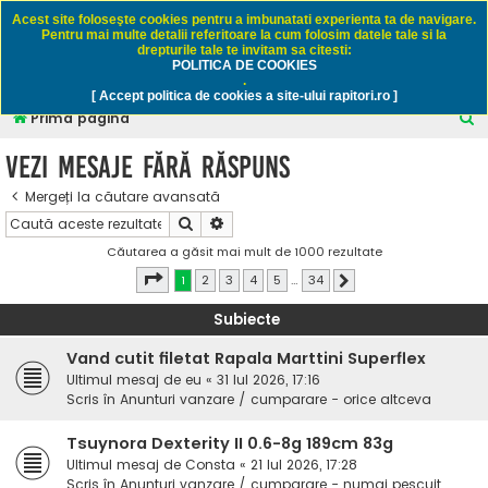
Rapitori.ro - Pescuit sportiv
Acest site foloseşte cookies pentru a imbunatati experienta ta de navigare.
Pentru mai multe detalii referitoare la cum folosim datele tale si la
drepturile tale te invitam sa citesti:
POLITICA DE COOKIES
FAQ
Înregistrare
Autentificare
.
[ Accept politica de cookies a site-ului rapitori.ro ]
C
Prima pagină
ă
Vezi mesaje fără răspuns
u
Mergeți la căutare avansată
t
Căutare
Căutare avansată
a
Căutarea a găsit mai mult de 1000 rezultate
r
Pagina
1
din
34
1
2
3
4
5
…
34
Următorul
e
Subiecte
Vand cutit filetat Rapala Marttini Superflex
Ultimul mesaj de
eu
«
31 Iul 2026, 17:16
Scris în
Anunturi vanzare / cumparare - orice altceva
Tsuynora Dexterity II 0.6-8g 189cm 83g
Ultimul mesaj de
Consta
«
21 Iul 2026, 17:28
Scris în
Anunturi vanzare / cumparare - numai pescuit