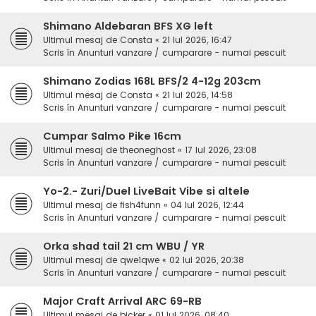
Shimano Aldebaran BFS XG left
Ultimul mesaj de
Consta
«
21 Iul 2026, 16:47
Scris în
Anunturi vanzare / cumparare - numai pescuit
Shimano Zodias 168L BFS/2 4-12g 203cm
Ultimul mesaj de
Consta
«
21 Iul 2026, 14:58
Scris în
Anunturi vanzare / cumparare - numai pescuit
Cumpar Salmo Pike 16cm
Ultimul mesaj de
theoneghost
«
17 Iul 2026, 23:08
Scris în
Anunturi vanzare / cumparare - numai pescuit
Yo-2.- Zuri/Duel LiveBait Vibe si altele
Ultimul mesaj de
fish4funn
«
04 Iul 2026, 12:44
Scris în
Anunturi vanzare / cumparare - numai pescuit
Orka shad tail 21 cm WBU / YR
Ultimul mesaj de
qwe1qwe
«
02 Iul 2026, 20:38
Scris în
Anunturi vanzare / cumparare - numai pescuit
Major Craft Arrival ARC 69-RB
Ultimul mesaj de
bicker
«
01 Iul 2026, 08:40