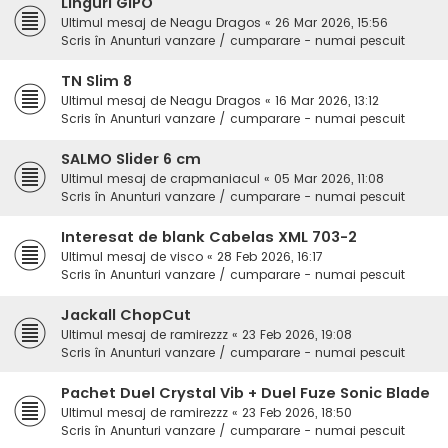
Linguri GIPO
Ultimul mesaj de
Neagu Dragos
«
26 Mar 2026, 15:56
Scris în
Anunturi vanzare / cumparare - numai pescuit
TN Slim 8
Ultimul mesaj de
Neagu Dragos
«
16 Mar 2026, 13:12
Scris în
Anunturi vanzare / cumparare - numai pescuit
SALMO Slider 6 cm
Ultimul mesaj de
crapmaniacul
«
05 Mar 2026, 11:08
Scris în
Anunturi vanzare / cumparare - numai pescuit
Interesat de blank Cabelas XML 703-2
Ultimul mesaj de
visco
«
28 Feb 2026, 16:17
Scris în
Anunturi vanzare / cumparare - numai pescuit
Jackall ChopCut
Ultimul mesaj de
ramirezzz
«
23 Feb 2026, 19:08
Scris în
Anunturi vanzare / cumparare - numai pescuit
Pachet Duel Crystal Vib + Duel Fuze Sonic Blade
Ultimul mesaj de
ramirezzz
«
23 Feb 2026, 18:50
Scris în
Anunturi vanzare / cumparare - numai pescuit