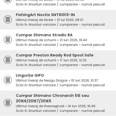
Scris în
Anunturi vanzare / cumparare - numai pescuit
FishingArt Noctis SNT61013-1N
Ultimul mesaj de
bicker
«
01 Iul 2026, 08:01
Scris în
Anunturi vanzare / cumparare - numai pescuit
Cumpar Shimano Stradic RA
Ultimul mesaj de
schumi
«
21 Iun 2026, 19:44
Scris în
Anunturi vanzare / cumparare - numai pescuit
Cumpar Preston Ready Rod Spool Safe
Ultimul mesaj de
schumi
«
17 Iun 2026, 12:03
Scris în
Anunturi vanzare / cumparare - numai pescuit
Lingurițe GIPO
Ultimul mesaj de
Neagu Dragos
«
15 Iun 2026, 10:37
Scris în
Anunturi vanzare / cumparare - numai pescuit
Cumpar Shimano Chronarch 51E sau
201E6/201E7/201E5
Ultimul mesaj de
theoneghost
«
14 Iun 2026, 16:49
Scris în
Anunturi vanzare / cumparare - numai pescuit