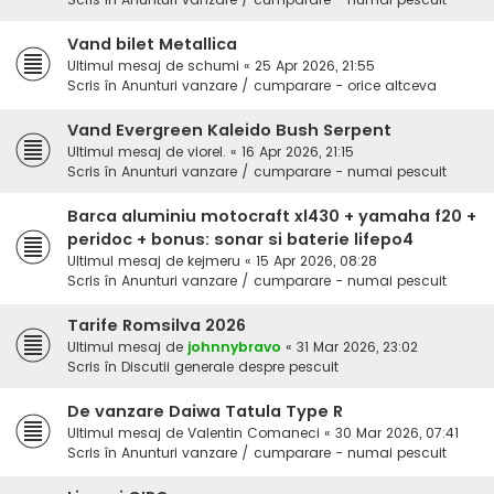
Vand bilet Metallica
Ultimul mesaj de
schumi
«
25 Apr 2026, 21:55
Scris în
Anunturi vanzare / cumparare - orice altceva
Vand Evergreen Kaleido Bush Serpent
Ultimul mesaj de
viorel.
«
16 Apr 2026, 21:15
Scris în
Anunturi vanzare / cumparare - numai pescuit
Barca aluminiu motocraft xl430 + yamaha f20 +
peridoc + bonus: sonar si baterie lifepo4
Ultimul mesaj de
kejmeru
«
15 Apr 2026, 08:28
Scris în
Anunturi vanzare / cumparare - numai pescuit
Tarife Romsilva 2026
Ultimul mesaj de
johnnybravo
«
31 Mar 2026, 23:02
Scris în
Discutii generale despre pescuit
De vanzare Daiwa Tatula Type R
Ultimul mesaj de
Valentin Comaneci
«
30 Mar 2026, 07:41
Scris în
Anunturi vanzare / cumparare - numai pescuit