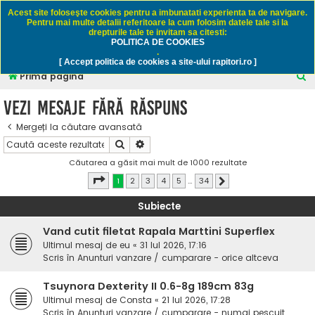
Rapitori.ro - Pescuit sportiv
Acest site foloseşte cookies pentru a imbunatati experienta ta de navigare.
Pentru mai multe detalii referitoare la cum folosim datele tale si la
drepturile tale te invitam sa citesti:
POLITICA DE COOKIES
FAQ
Înregistrare
Autentificare
.
[ Accept politica de cookies a site-ului rapitori.ro ]
C
Prima pagină
ă
Vezi mesaje fără răspuns
u
Mergeți la căutare avansată
t
Căutare
Căutare avansată
a
Căutarea a găsit mai mult de 1000 rezultate
r
Pagina
1
din
34
1
2
3
4
5
…
34
Următorul
e
Subiecte
Vand cutit filetat Rapala Marttini Superflex
Ultimul mesaj de
eu
«
31 Iul 2026, 17:16
Scris în
Anunturi vanzare / cumparare - orice altceva
Tsuynora Dexterity II 0.6-8g 189cm 83g
Ultimul mesaj de
Consta
«
21 Iul 2026, 17:28
Scris în
Anunturi vanzare / cumparare - numai pescuit