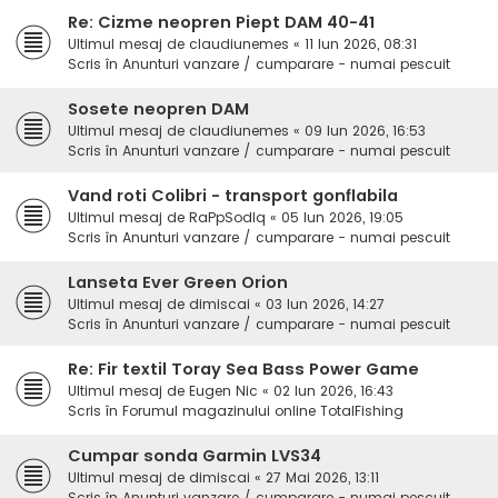
Re: Cizme neopren Piept DAM 40-41
Ultimul mesaj de
claudiunemes
«
11 Iun 2026, 08:31
Scris în
Anunturi vanzare / cumparare - numai pescuit
Sosete neopren DAM
Ultimul mesaj de
claudiunemes
«
09 Iun 2026, 16:53
Scris în
Anunturi vanzare / cumparare - numai pescuit
Vand roti Colibri - transport gonflabila
Ultimul mesaj de
RaPpSodIq
«
05 Iun 2026, 19:05
Scris în
Anunturi vanzare / cumparare - numai pescuit
Lanseta Ever Green Orion
Ultimul mesaj de
dimiscai
«
03 Iun 2026, 14:27
Scris în
Anunturi vanzare / cumparare - numai pescuit
Re: Fir textil Toray Sea Bass Power Game
Ultimul mesaj de
Eugen Nic
«
02 Iun 2026, 16:43
Scris în
Forumul magazinului online TotalFishing
Cumpar sonda Garmin LVS34
Ultimul mesaj de
dimiscai
«
27 Mai 2026, 13:11
Scris în
Anunturi vanzare / cumparare - numai pescuit