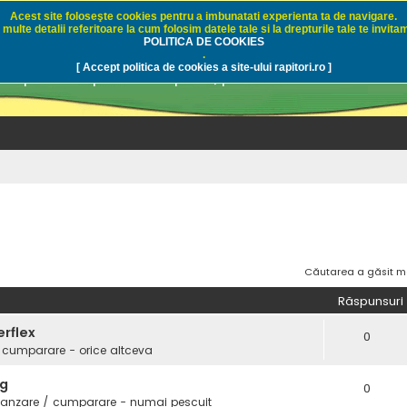
Acest site foloseşte cookies pentru a imbunatati experienta ta de navigare.
multe detalii referitoare la cum folosim datele tale si la drepturile tale te invitam
i.ro - Pescuit sportiv
POLITICA DE COOKIES
.
[ Accept politica de cookies a site-ului rapitori.ro ]
pre pescuit sportiv la rapitori, pescuitul cu naluci sa
Căutarea a găsit m
Răspunsuri
erflex
0
 cumparare - orice altceva
3g
0
vanzare / cumparare - numai pescuit