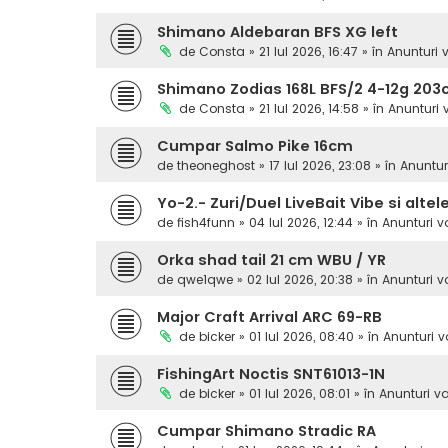
Shimano Aldebaran BFS XG left
de
Consta
» 21 Iul 2026, 16:47 » în
Anunturi 
Shimano Zodias 168L BFS/2 4-12g 20
de
Consta
» 21 Iul 2026, 14:58 » în
Anunturi
Cumpar Salmo Pike 16cm
de
theoneghost
» 17 Iul 2026, 23:08 » în
Anuntur
Yo-2.- Zuri/Duel LiveBait Vibe si altel
de
fish4funn
» 04 Iul 2026, 12:44 » în
Anunturi 
Orka shad tail 21 cm WBU / YR
de
qwe1qwe
» 02 Iul 2026, 20:38 » în
Anunturi 
Major Craft Arrival ARC 69-RB
de
bicker
» 01 Iul 2026, 08:40 » în
Anunturi 
FishingArt Noctis SNT61013-1N
de
bicker
» 01 Iul 2026, 08:01 » în
Anunturi v
Cumpar Shimano Stradic RA