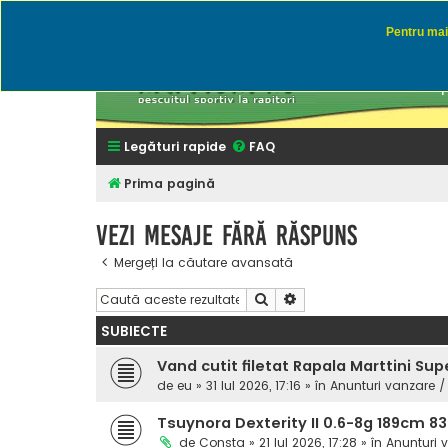
Pentru mai 
Rapitor
Discutii des
Legături rapide
FAQ
Prima pagină
Vezi mesaje fără răspuns
Mergeți la căutare avansată
Căutare
Căutare avansată
SUBIECTE
Vand cutit filetat Rapala Marttini Sup
de
eu
» 31 Iul 2026, 17:16 » în
Anunturi vanzare /
Tsuynora Dexterity II 0.6-8g 189cm 8
de
Consta
» 21 Iul 2026, 17:28 » în
Anunturi 