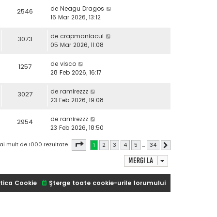
de
Neagu Dragos
2546
16 Mar 2026, 13:12
de
crapmaniacul
3073
05 Mar 2026, 11:08
de
visco
1257
28 Feb 2026, 16:17
de
ramirezzz
3027
23 Feb 2026, 19:08
de
ramirezzz
2954
23 Feb 2026, 18:50
Pagina
1
din
34
ai mult de 1000 rezultate
1
2
3
4
5
…
34
Următorul
Mergi la
tica Cookie
Şterge toate cookie-urile forumului