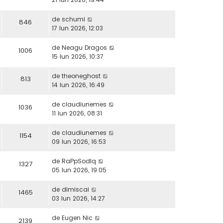
de
schumi
846
17 Iun 2026, 12:03
de
Neagu Dragos
1006
15 Iun 2026, 10:37
de
theoneghost
813
14 Iun 2026, 16:49
de
claudiunemes
1036
11 Iun 2026, 08:31
de
claudiunemes
1154
09 Iun 2026, 16:53
de
RaPpSodIq
1327
05 Iun 2026, 19:05
de
dimiscai
1465
03 Iun 2026, 14:27
de
Eugen Nic
2139