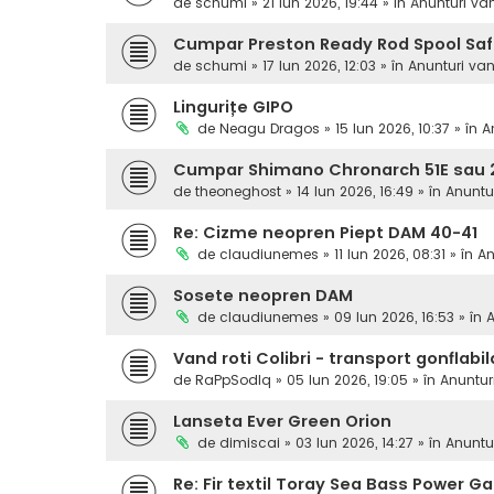
de
schumi
» 21 Iun 2026, 19:44 » în
Anunturi va
Cumpar Preston Ready Rod Spool Sa
de
schumi
» 17 Iun 2026, 12:03 » în
Anunturi va
Lingurițe GIPO
de
Neagu Dragos
» 15 Iun 2026, 10:37 » în
A
Cumpar Shimano Chronarch 51E sau 2
de
theoneghost
» 14 Iun 2026, 16:49 » în
Anuntu
Re: Cizme neopren Piept DAM 40-41
de
claudiunemes
» 11 Iun 2026, 08:31 » în
An
Sosete neopren DAM
de
claudiunemes
» 09 Iun 2026, 16:53 » în
A
Vand roti Colibri - transport gonflabil
de
RaPpSodIq
» 05 Iun 2026, 19:05 » în
Anuntur
Lanseta Ever Green Orion
de
dimiscai
» 03 Iun 2026, 14:27 » în
Anuntu
Re: Fir textil Toray Sea Bass Power 