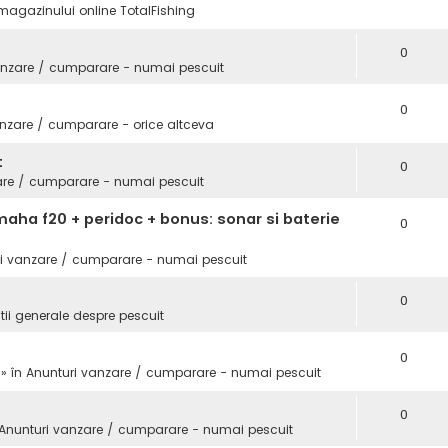
magazinului online TotalFishing
0
anzare / cumparare - numai pescuit
0
nzare / cumparare - orice altceva
t
0
are / cumparare - numai pescuit
aha f20 + peridoc + bonus: sonar si baterie
0
i vanzare / cumparare - numai pescuit
0
tii generale despre pescuit
0
 » în
Anunturi vanzare / cumparare - numai pescuit
0
Anunturi vanzare / cumparare - numai pescuit