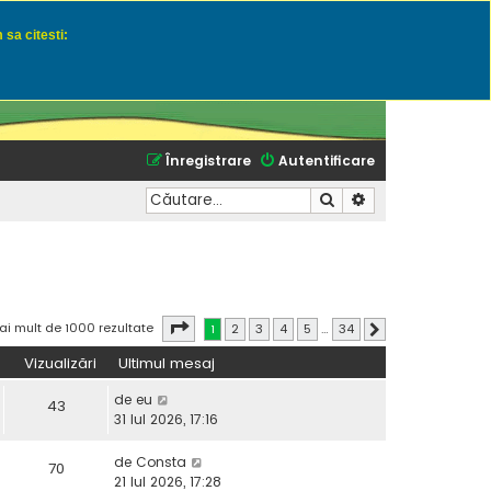
 sa citesti:
u momeli naturale
Înregistrare
Autentificare
Căutare
Căutare avansată
Pagina
1
din
34
ai mult de 1000 rezultate
1
2
3
4
5
…
34
Următorul
Vizualizări
Ultimul mesaj
de
eu
43
31 Iul 2026, 17:16
de
Consta
70
21 Iul 2026, 17:28