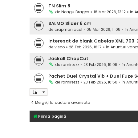
TN Slim 8
de
Neagu Dragos
» 16 Mar 2026, 13:12 » în
A
SALMO Slider 6 cm
de
crapmaniacul
» 05 Mar 2026, 11:08 » în
Anun
Interesat de blank Cabelas XML 703-
de
visco
» 28 Feb 2026, 16:17 » în
Anunturi vanz
Jackall ChopCut
de
ramirezzz
» 23 Feb 2026, 19:08 » în
Anunt
Pachet Duel Crystal Vib + Duel Fuze S
de
ramirezzz
» 23 Feb 2026, 18:50 » în
Anunt
Mergeți la căutare avansată
Prima pagină