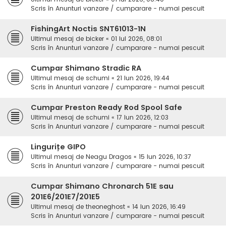
Scris în
Anunturi vanzare / cumparare - numai pescuit
FishingArt Noctis SNT61013-1N
Ultimul mesaj de
bicker
«
01 Iul 2026, 08:01
Scris în
Anunturi vanzare / cumparare - numai pescuit
Cumpar Shimano Stradic RA
Ultimul mesaj de
schumi
«
21 Iun 2026, 19:44
Scris în
Anunturi vanzare / cumparare - numai pescuit
Cumpar Preston Ready Rod Spool Safe
Ultimul mesaj de
schumi
«
17 Iun 2026, 12:03
Scris în
Anunturi vanzare / cumparare - numai pescuit
Lingurițe GIPO
Ultimul mesaj de
Neagu Dragos
«
15 Iun 2026, 10:37
Scris în
Anunturi vanzare / cumparare - numai pescuit
Cumpar Shimano Chronarch 51E sau
201E6/201E7/201E5
Ultimul mesaj de
theoneghost
«
14 Iun 2026, 16:49
Scris în
Anunturi vanzare / cumparare - numai pescuit