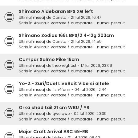
Shimano Aldebaran BFS XG left
Ultimul mesaj de
Consta
«
21 Iul 2026, 16:47
Scris în
Anunturi vanzare / cumparare - numai pescuit
Shimano Zodias 168L BFS/2 4-12g 203cm
Ultimul mesaj de
Consta
«
21 Iul 2026, 14:58
Scris în
Anunturi vanzare / cumparare - numai pescuit
Cumpar Salmo Pike 16cm
Ultimul mesaj de
theoneghost
«
17 Iul 2026, 23:08
Scris în
Anunturi vanzare / cumparare - numai pescuit
Yo-2.- Zuri/Duel LiveBait Vibe si altele
Ultimul mesaj de
fish4funn
«
04 Iul 2026, 12:44
Scris în
Anunturi vanzare / cumparare - numai pescuit
Orka shad tail 21 cm WBU / YR
Ultimul mesaj de
qwe1qwe
«
02 Iul 2026, 20:38
Scris în
Anunturi vanzare / cumparare - numai pescuit
Major Craft Arrival ARC 69-RB
Ultimul mesaj de
bicker
«
01 Iul 2026, 08:40