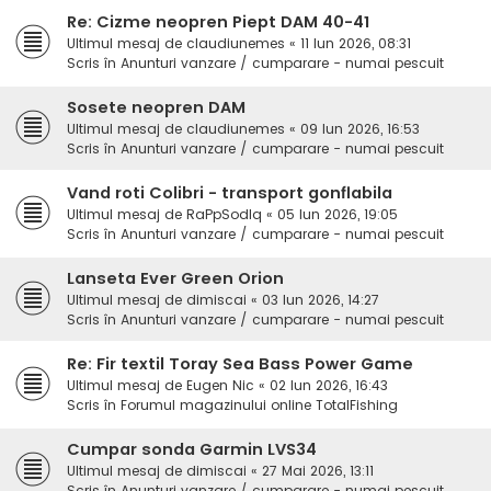
Re: Cizme neopren Piept DAM 40-41
Ultimul mesaj de
claudiunemes
«
11 Iun 2026, 08:31
Scris în
Anunturi vanzare / cumparare - numai pescuit
Sosete neopren DAM
Ultimul mesaj de
claudiunemes
«
09 Iun 2026, 16:53
Scris în
Anunturi vanzare / cumparare - numai pescuit
Vand roti Colibri - transport gonflabila
Ultimul mesaj de
RaPpSodIq
«
05 Iun 2026, 19:05
Scris în
Anunturi vanzare / cumparare - numai pescuit
Lanseta Ever Green Orion
Ultimul mesaj de
dimiscai
«
03 Iun 2026, 14:27
Scris în
Anunturi vanzare / cumparare - numai pescuit
Re: Fir textil Toray Sea Bass Power Game
Ultimul mesaj de
Eugen Nic
«
02 Iun 2026, 16:43
Scris în
Forumul magazinului online TotalFishing
Cumpar sonda Garmin LVS34
Ultimul mesaj de
dimiscai
«
27 Mai 2026, 13:11
Scris în
Anunturi vanzare / cumparare - numai pescuit