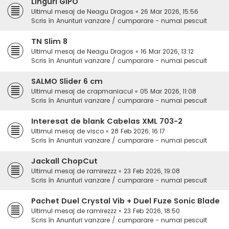
Linguri GIPO
Ultimul mesaj de
Neagu Dragos
«
26 Mar 2026, 15:56
Scris în
Anunturi vanzare / cumparare - numai pescuit
TN Slim 8
Ultimul mesaj de
Neagu Dragos
«
16 Mar 2026, 13:12
Scris în
Anunturi vanzare / cumparare - numai pescuit
SALMO Slider 6 cm
Ultimul mesaj de
crapmaniacul
«
05 Mar 2026, 11:08
Scris în
Anunturi vanzare / cumparare - numai pescuit
Interesat de blank Cabelas XML 703-2
Ultimul mesaj de
visco
«
28 Feb 2026, 16:17
Scris în
Anunturi vanzare / cumparare - numai pescuit
Jackall ChopCut
Ultimul mesaj de
ramirezzz
«
23 Feb 2026, 19:08
Scris în
Anunturi vanzare / cumparare - numai pescuit
Pachet Duel Crystal Vib + Duel Fuze Sonic Blade
Ultimul mesaj de
ramirezzz
«
23 Feb 2026, 18:50
Scris în
Anunturi vanzare / cumparare - numai pescuit