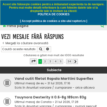
Rapitori.ro - Pescuit sportiv
Acest site foloseşte cookies pentru a imbunatati experienta ta de navigare.
Pentru mai multe detalii referitoare la cum folosim datele tale si la
drepturile tale te invitam sa citesti:
POLITICA DE COOKIES
FAQ
Înregistrare
Autentificare
.
[ Accept politica de cookies a site-ului rapitori.ro ]
C
Prima pagină
ă
Vezi mesaje fără răspuns
u
Mergeți la căutare avansată
t
Căutare
Căutare avansată
a
Căutarea a găsit mai mult de 1000 rezultate
r
Pagina
1
din
34
1
2
3
4
5
…
34
Următorul
e
Subiecte
Vand cutit filetat Rapala Marttini Superflex
Ultimul mesaj de
eu
«
31 Iul 2026, 17:16
Scris în
Anunturi vanzare / cumparare - orice altceva
Tsuynora Dexterity II 0.6-8g 189cm 83g
Ultimul mesaj de
Consta
«
21 Iul 2026, 17:28
Scris în
Anunturi vanzare / cumparare - numai pescuit