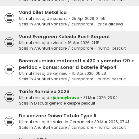
Vand bilet Metallica
Ultimul mesaj de
schumi
«
25 Apr 2026, 21:55
Scris în
Anunturi vanzare / cumparare - orice altceva
Vand Evergreen Kaleido Bush Serpent
Ultimul mesaj de
viorel.
«
16 Apr 2026, 21:15
Scris în
Anunturi vanzare / cumparare - numai pescuit
Barca aluminiu motocraft xl430 + yamaha f20 +
peridoc + bonus: sonar si baterie lifepo4
Ultimul mesaj de
kejmeru
«
15 Apr 2026, 08:28
Scris în
Anunturi vanzare / cumparare - numai pescuit
Tarife Romsilva 2026
Ultimul mesaj de
johnnybravo
«
31 Mar 2026, 23:02
Scris în
Discutii generale despre pescuit
De vanzare Daiwa Tatula Type R
Ultimul mesaj de
Valentin Comaneci
«
30 Mar 2026, 07:41
Scris în
Anunturi vanzare / cumparare - numai pescuit