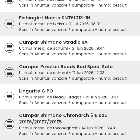
Scris în
Anunturi vanzare / cumparare - numai pescuit
FishingArt Noctis SNT61013-1N
Ultimul mesaj de
bicker
«
01 Iul 2026, 08:01
Scris în
Anunturi vanzare / cumparare - numai pescuit
Cumpar Shimano Stradic RA
Ultimul mesaj de
schumi
«
21 Iun 2026, 19:44
Scris în
Anunturi vanzare / cumparare - numai pescuit
Cumpar Preston Ready Rod Spool Safe
Ultimul mesaj de
schumi
«
17 Iun 2026, 12:03
Scris în
Anunturi vanzare / cumparare - numai pescuit
Lingurițe GIPO
Ultimul mesaj de
Neagu Dragos
«
15 Iun 2026, 10:37
Scris în
Anunturi vanzare / cumparare - numai pescuit
Cumpar Shimano Chronarch 51E sau
201E6/201E7/201E5
Ultimul mesaj de
theoneghost
«
14 Iun 2026, 16:49
Scris în
Anunturi vanzare / cumparare - numai pescuit