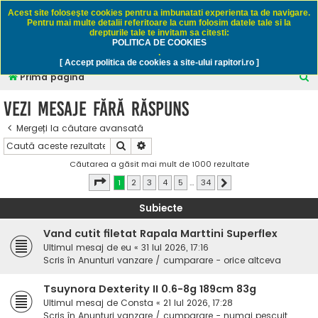
Rapitori.ro - Pescuit sportiv
Acest site foloseşte cookies pentru a imbunatati experienta ta de navigare.
Pentru mai multe detalii referitoare la cum folosim datele tale si la
drepturile tale te invitam sa citesti:
POLITICA DE COOKIES
FAQ
Înregistrare
Autentificare
.
[ Accept politica de cookies a site-ului rapitori.ro ]
C
Prima pagină
ă
Vezi mesaje fără răspuns
u
Mergeți la căutare avansată
t
Căutare
Căutare avansată
a
Căutarea a găsit mai mult de 1000 rezultate
r
Pagina
1
din
34
1
2
3
4
5
…
34
Următorul
e
Subiecte
Vand cutit filetat Rapala Marttini Superflex
Ultimul mesaj de
eu
«
31 Iul 2026, 17:16
Scris în
Anunturi vanzare / cumparare - orice altceva
Tsuynora Dexterity II 0.6-8g 189cm 83g
Ultimul mesaj de
Consta
«
21 Iul 2026, 17:28
Scris în
Anunturi vanzare / cumparare - numai pescuit