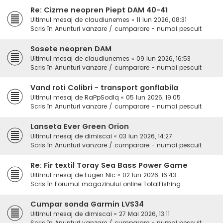
Re: Cizme neopren Piept DAM 40-41
Ultimul mesaj de
claudiunemes
«
11 Iun 2026, 08:31
Scris în
Anunturi vanzare / cumparare - numai pescuit
Sosete neopren DAM
Ultimul mesaj de
claudiunemes
«
09 Iun 2026, 16:53
Scris în
Anunturi vanzare / cumparare - numai pescuit
Vand roti Colibri - transport gonflabila
Ultimul mesaj de
RaPpSodIq
«
05 Iun 2026, 19:05
Scris în
Anunturi vanzare / cumparare - numai pescuit
Lanseta Ever Green Orion
Ultimul mesaj de
dimiscai
«
03 Iun 2026, 14:27
Scris în
Anunturi vanzare / cumparare - numai pescuit
Re: Fir textil Toray Sea Bass Power Game
Ultimul mesaj de
Eugen Nic
«
02 Iun 2026, 16:43
Scris în
Forumul magazinului online TotalFishing
Cumpar sonda Garmin LVS34
Ultimul mesaj de
dimiscai
«
27 Mai 2026, 13:11
Scris în
Anunturi vanzare / cumparare - numai pescuit