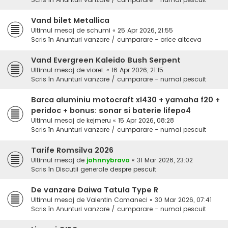
Vand bilet Metallica
Ultimul mesaj de
schumi
«
25 Apr 2026, 21:55
Scris în
Anunturi vanzare / cumparare - orice altceva
Vand Evergreen Kaleido Bush Serpent
Ultimul mesaj de
viorel.
«
16 Apr 2026, 21:15
Scris în
Anunturi vanzare / cumparare - numai pescuit
Barca aluminiu motocraft xl430 + yamaha f20 +
peridoc + bonus: sonar si baterie lifepo4
Ultimul mesaj de
kejmeru
«
15 Apr 2026, 08:28
Scris în
Anunturi vanzare / cumparare - numai pescuit
Tarife Romsilva 2026
Ultimul mesaj de
johnnybravo
«
31 Mar 2026, 23:02
Scris în
Discutii generale despre pescuit
De vanzare Daiwa Tatula Type R
Ultimul mesaj de
Valentin Comaneci
«
30 Mar 2026, 07:41
Scris în
Anunturi vanzare / cumparare - numai pescuit