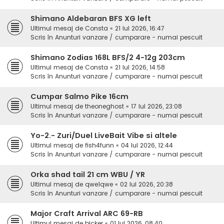
Shimano Aldebaran BFS XG left
Ultimul mesaj de
Consta
«
21 Iul 2026, 16:47
Scris în
Anunturi vanzare / cumparare - numai pescuit
Shimano Zodias 168L BFS/2 4-12g 203cm
Ultimul mesaj de
Consta
«
21 Iul 2026, 14:58
Scris în
Anunturi vanzare / cumparare - numai pescuit
Cumpar Salmo Pike 16cm
Ultimul mesaj de
theoneghost
«
17 Iul 2026, 23:08
Scris în
Anunturi vanzare / cumparare - numai pescuit
Yo-2.- Zuri/Duel LiveBait Vibe si altele
Ultimul mesaj de
fish4funn
«
04 Iul 2026, 12:44
Scris în
Anunturi vanzare / cumparare - numai pescuit
Orka shad tail 21 cm WBU / YR
Ultimul mesaj de
qwe1qwe
«
02 Iul 2026, 20:38
Scris în
Anunturi vanzare / cumparare - numai pescuit
Major Craft Arrival ARC 69-RB
Ultimul mesaj de
bicker
«
01 Iul 2026, 08:40