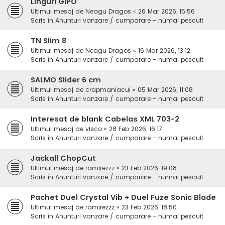
Linguri GIPO
Ultimul mesaj de
Neagu Dragos
«
26 Mar 2026, 15:56
Scris în
Anunturi vanzare / cumparare - numai pescuit
TN Slim 8
Ultimul mesaj de
Neagu Dragos
«
16 Mar 2026, 13:12
Scris în
Anunturi vanzare / cumparare - numai pescuit
SALMO Slider 6 cm
Ultimul mesaj de
crapmaniacul
«
05 Mar 2026, 11:08
Scris în
Anunturi vanzare / cumparare - numai pescuit
Interesat de blank Cabelas XML 703-2
Ultimul mesaj de
visco
«
28 Feb 2026, 16:17
Scris în
Anunturi vanzare / cumparare - numai pescuit
Jackall ChopCut
Ultimul mesaj de
ramirezzz
«
23 Feb 2026, 19:08
Scris în
Anunturi vanzare / cumparare - numai pescuit
Pachet Duel Crystal Vib + Duel Fuze Sonic Blade
Ultimul mesaj de
ramirezzz
«
23 Feb 2026, 18:50
Scris în
Anunturi vanzare / cumparare - numai pescuit