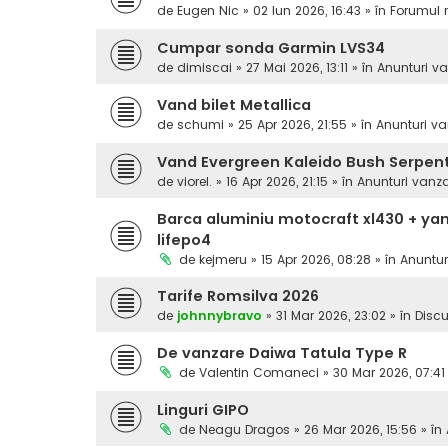
de
Eugen Nic
» 02 Iun 2026, 16:43 » în
Forumul 
Cumpar sonda Garmin LVS34
de
dimiscai
» 27 Mai 2026, 13:11 » în
Anunturi v
Vand bilet Metallica
de
schumi
» 25 Apr 2026, 21:55 » în
Anunturi va
Vand Evergreen Kaleido Bush Serpen
de
viorel.
» 16 Apr 2026, 21:15 » în
Anunturi vanz
Barca aluminiu motocraft xl430 + yam
lifepo4
de
kejmeru
» 15 Apr 2026, 08:28 » în
Anuntur
Tarife Romsilva 2026
de
johnnybravo
» 31 Mar 2026, 23:02 » în
Discu
De vanzare Daiwa Tatula Type R
de
Valentin Comaneci
» 30 Mar 2026, 07:41
Linguri GIPO
de
Neagu Dragos
» 26 Mar 2026, 15:56 » în