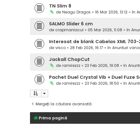
TN Slim 8
de
Neagu Dragos
» 16 Mar 2026, 13:12 » în
A
SALMO Slider 6 cm
de
crapmaniacul
» 05 Mar 2026, 11:08 » în
Anun
Interesat de blank Cabelas XML 703-
de
visco
» 28 Feb 2026, 16:17 » în
Anunturi vanz
Jackall ChopCut
de
ramirezzz
» 23 Feb 2026, 19:08 » în
Anunt
Pachet Duel Crystal Vib + Duel Fuze S
de
ramirezzz
» 23 Feb 2026, 18:50 » în
Anunt
Mergeți la căutare avansată
Prima pagină