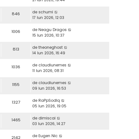
de
schumi
846
17 Iun 2026, 12:03
de
Neagu Dragos
1006
15 Iun 2026, 10:37
de
theoneghost
813
14 Iun 2026, 16:49
de
claudiunemes
1036
11 Iun 2026, 08:31
de
claudiunemes
1155
09 Iun 2026, 16:53
de
RaPpSodIq
1327
05 Iun 2026, 19:05
de
dimiscai
1465
03 Iun 2026, 14:27
de
Eugen Nic
2142