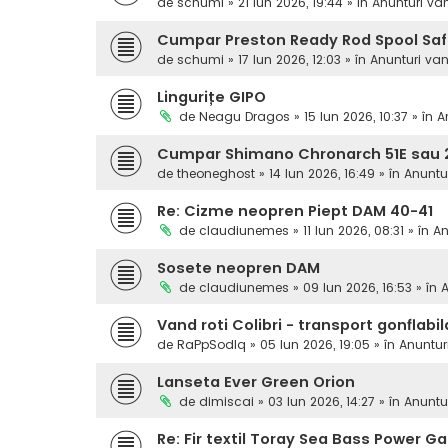
de
schumi
» 21 Iun 2026, 19:44 » în
Anunturi va
Cumpar Preston Ready Rod Spool Sa
de
schumi
» 17 Iun 2026, 12:03 » în
Anunturi va
Lingurițe GIPO
de
Neagu Dragos
» 15 Iun 2026, 10:37 » în
A
Cumpar Shimano Chronarch 51E sau 2
de
theoneghost
» 14 Iun 2026, 16:49 » în
Anuntu
Re: Cizme neopren Piept DAM 40-41
de
claudiunemes
» 11 Iun 2026, 08:31 » în
An
Sosete neopren DAM
de
claudiunemes
» 09 Iun 2026, 16:53 » în
A
Vand roti Colibri - transport gonflabil
de
RaPpSodIq
» 05 Iun 2026, 19:05 » în
Anuntur
Lanseta Ever Green Orion
de
dimiscai
» 03 Iun 2026, 14:27 » în
Anuntu
Re: Fir textil Toray Sea Bass Power 