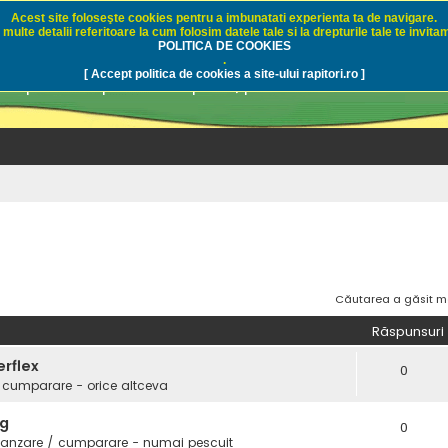
Acest site foloseşte cookies pentru a imbunatati experienta ta de navigare.
multe detalii referitoare la cum folosim datele tale si la drepturile tale te invitam
i.ro - Pescuit sportiv
POLITICA DE COOKIES
.
[ Accept politica de cookies a site-ului rapitori.ro ]
pre pescuit sportiv la rapitori, pescuitul cu naluci sa
Căutarea a găsit m
Răspunsuri
erflex
0
 cumparare - orice altceva
3g
0
vanzare / cumparare - numai pescuit