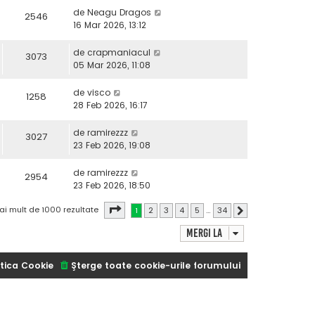
de
Neagu Dragos
2546
16 Mar 2026, 13:12
de
crapmaniacul
3073
05 Mar 2026, 11:08
de
visco
1258
28 Feb 2026, 16:17
de
ramirezzz
3027
23 Feb 2026, 19:08
de
ramirezzz
2954
23 Feb 2026, 18:50
Pagina
1
din
34
ai mult de 1000 rezultate
1
2
3
4
5
…
34
Următorul
Mergi la
tica Cookie
Şterge toate cookie-urile forumului