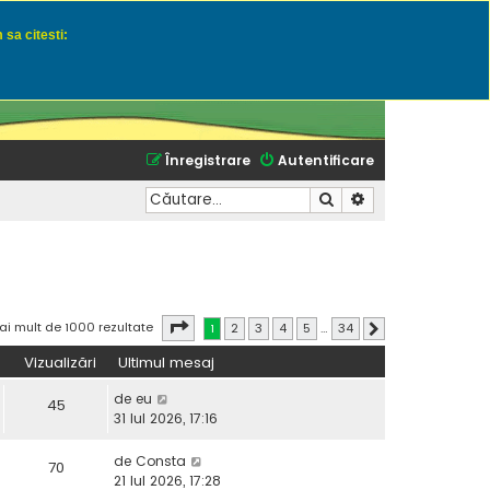
 sa citesti:
u momeli naturale
Înregistrare
Autentificare
Căutare
Căutare avansată
Pagina
1
din
34
ai mult de 1000 rezultate
1
2
3
4
5
…
34
Următorul
Vizualizări
Ultimul mesaj
de
eu
45
31 Iul 2026, 17:16
de
Consta
70
21 Iul 2026, 17:28