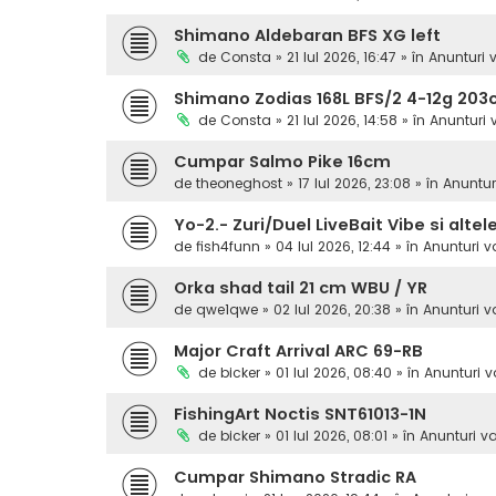
Shimano Aldebaran BFS XG left
de
Consta
» 21 Iul 2026, 16:47 » în
Anunturi 
Shimano Zodias 168L BFS/2 4-12g 20
de
Consta
» 21 Iul 2026, 14:58 » în
Anunturi
Cumpar Salmo Pike 16cm
de
theoneghost
» 17 Iul 2026, 23:08 » în
Anuntur
Yo-2.- Zuri/Duel LiveBait Vibe si altel
de
fish4funn
» 04 Iul 2026, 12:44 » în
Anunturi 
Orka shad tail 21 cm WBU / YR
de
qwe1qwe
» 02 Iul 2026, 20:38 » în
Anunturi 
Major Craft Arrival ARC 69-RB
de
bicker
» 01 Iul 2026, 08:40 » în
Anunturi 
FishingArt Noctis SNT61013-1N
de
bicker
» 01 Iul 2026, 08:01 » în
Anunturi v
Cumpar Shimano Stradic RA