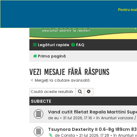
Pentru mai 
Rapitor
Discutii des
Legături rapide
FAQ
Prima pagină
Vezi mesaje fără răspuns
Mergeți la căutare avansată
Căutare
Căutare avansată
SUBIECTE
Vand cutit filetat Rapala Marttini Sup
de
eu
» 31 Iul 2026, 17:16 » în
Anunturi vanzare /
Tsuynora Dexterity II 0.6-8g 189cm 8
de
Consta
» 21 Iul 2026, 17:28 » în
Anunturi 