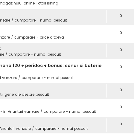
magazinului online TotalFishing
0
anzare / cumparare - numai pescuit
0
nzare / cumparare - orice altceva
t
0
are / cumparare - numai pescuit
aha f20 + peridoc + bonus: sonar si baterie
0
i vanzare / cumparare - numai pescuit
0
tii generale despre pescuit
0
 » în
Anunturi vanzare / cumparare - numai pescuit
0
Anunturi vanzare / cumparare - numai pescuit