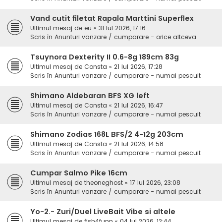
Vand cutit filetat Rapala Marttini Superflex
Ultimul mesaj de
eu
«
31 Iul 2026, 17:16
Scris în
Anunturi vanzare / cumparare - orice altceva
Tsuynora Dexterity II 0.6-8g 189cm 83g
Ultimul mesaj de
Consta
«
21 Iul 2026, 17:28
Scris în
Anunturi vanzare / cumparare - numai pescuit
Shimano Aldebaran BFS XG left
Ultimul mesaj de
Consta
«
21 Iul 2026, 16:47
Scris în
Anunturi vanzare / cumparare - numai pescuit
Shimano Zodias 168L BFS/2 4-12g 203cm
Ultimul mesaj de
Consta
«
21 Iul 2026, 14:58
Scris în
Anunturi vanzare / cumparare - numai pescuit
Cumpar Salmo Pike 16cm
Ultimul mesaj de
theoneghost
«
17 Iul 2026, 23:08
Scris în
Anunturi vanzare / cumparare - numai pescuit
Yo-2.- Zuri/Duel LiveBait Vibe si altele
Ultimul mesaj de
fish4funn
«
04 Iul 2026, 12:44