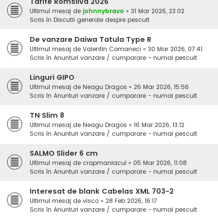
Tarife Romsilva 2026
Ultimul mesaj de
johnnybravo
«
31 Mar 2026, 23:02
Scris în
Discutii generale despre pescuit
De vanzare Daiwa Tatula Type R
Ultimul mesaj de
Valentin Comaneci
«
30 Mar 2026, 07:41
Scris în
Anunturi vanzare / cumparare - numai pescuit
Linguri GIPO
Ultimul mesaj de
Neagu Dragos
«
26 Mar 2026, 15:56
Scris în
Anunturi vanzare / cumparare - numai pescuit
TN Slim 8
Ultimul mesaj de
Neagu Dragos
«
16 Mar 2026, 13:12
Scris în
Anunturi vanzare / cumparare - numai pescuit
SALMO Slider 6 cm
Ultimul mesaj de
crapmaniacul
«
05 Mar 2026, 11:08
Scris în
Anunturi vanzare / cumparare - numai pescuit
Interesat de blank Cabelas XML 703-2
Ultimul mesaj de
visco
«
28 Feb 2026, 16:17
Scris în
Anunturi vanzare / cumparare - numai pescuit