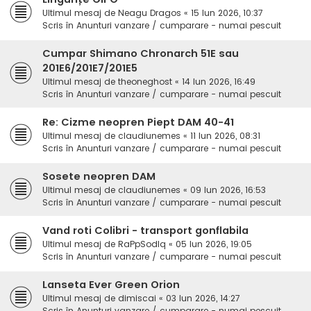
Ultimul mesaj de
Neagu Dragos
«
15 Iun 2026, 10:37
Scris în
Anunturi vanzare / cumparare - numai pescuit
Cumpar Shimano Chronarch 51E sau
201E6/201E7/201E5
Ultimul mesaj de
theoneghost
«
14 Iun 2026, 16:49
Scris în
Anunturi vanzare / cumparare - numai pescuit
Re: Cizme neopren Piept DAM 40-41
Ultimul mesaj de
claudiunemes
«
11 Iun 2026, 08:31
Scris în
Anunturi vanzare / cumparare - numai pescuit
Sosete neopren DAM
Ultimul mesaj de
claudiunemes
«
09 Iun 2026, 16:53
Scris în
Anunturi vanzare / cumparare - numai pescuit
Vand roti Colibri - transport gonflabila
Ultimul mesaj de
RaPpSodIq
«
05 Iun 2026, 19:05
Scris în
Anunturi vanzare / cumparare - numai pescuit
Lanseta Ever Green Orion
Ultimul mesaj de
dimiscai
«
03 Iun 2026, 14:27
Scris în
Anunturi vanzare / cumparare - numai pescuit