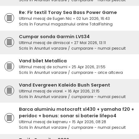
Re: Fir textil Toray Sea Bass Power Game
Ultimul mesaj de
Eugen Nic
«
02 Iun 2026, 16:43
Scris în
Forumul magazinului online TotalFishing
Cumpar sonda Garmin LVS34
Ultimul mesaj de
dimiscai
«
27 Mai 2026, 13:11
Scris în
Anunturi vanzare / cumparare - numai pescuit
Vand bilet Metallica
Ultimul mesaj de
schumi
«
25 Apr 2026, 21:55
Scris în
Anunturi vanzare / cumparare - orice altceva
Vand Evergreen Kaleido Bush Serpent
Ultimul mesaj de
viorel.
«
16 Apr 2026, 21:15
Scris în
Anunturi vanzare / cumparare - numai pescuit
Barca aluminiu motocraft xl430 + yamaha f20 +
peridoc + bonus: sonar si baterie lifepo4
Ultimul mesaj de
kejmeru
«
15 Apr 2026, 08:28
Scris în
Anunturi vanzare / cumparare - numai pescuit