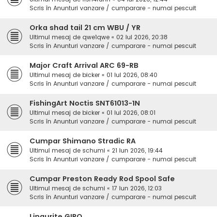
Scris în
Anunturi vanzare / cumparare - numai pescuit
Orka shad tail 21 cm WBU / YR
Ultimul mesaj de
qwe1qwe
«
02 Iul 2026, 20:38
Scris în
Anunturi vanzare / cumparare - numai pescuit
Major Craft Arrival ARC 69-RB
Ultimul mesaj de
bicker
«
01 Iul 2026, 08:40
Scris în
Anunturi vanzare / cumparare - numai pescuit
FishingArt Noctis SNT61013-1N
Ultimul mesaj de
bicker
«
01 Iul 2026, 08:01
Scris în
Anunturi vanzare / cumparare - numai pescuit
Cumpar Shimano Stradic RA
Ultimul mesaj de
schumi
«
21 Iun 2026, 19:44
Scris în
Anunturi vanzare / cumparare - numai pescuit
Cumpar Preston Ready Rod Spool Safe
Ultimul mesaj de
schumi
«
17 Iun 2026, 12:03
Scris în
Anunturi vanzare / cumparare - numai pescuit
Lingurițe GIPO