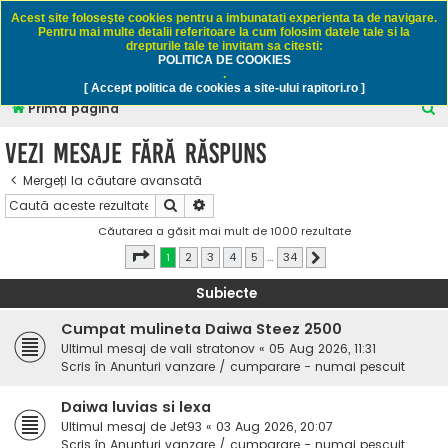
Rapitori.ro - Pescuit sportiv
Acest site foloseşte cookies pentru a imbunatati experienta ta de navigare.
Pentru mai multe detalii referitoare la cum folosim datele tale si la
drepturile tale te invitam sa citesti:
POLITICA DE COOKIES
FAQ
Înregistrare
Autentificare
.
[ Accept politica de cookies a site-ului rapitori.ro ]
C
Prima pagină
ă
Vezi mesaje fără răspuns
u
Mergeți la căutare avansată
t
Căutare
Căutare avansată
a
Căutarea a găsit mai mult de 1000 rezultate
r
Pagina
1
din
34
1
2
3
4
5
…
34
Următorul
e
Subiecte
Cumpat mulineta Daiwa Steez 2500
Ultimul mesaj de
vali stratonov
«
05 Aug 2026, 11:31
Scris în
Anunturi vanzare / cumparare - numai pescuit
Daiwa luvias si lexa
Ultimul mesaj de
Jet93
«
03 Aug 2026, 20:07
Scris în
Anunturi vanzare / cumparare - numai pescuit