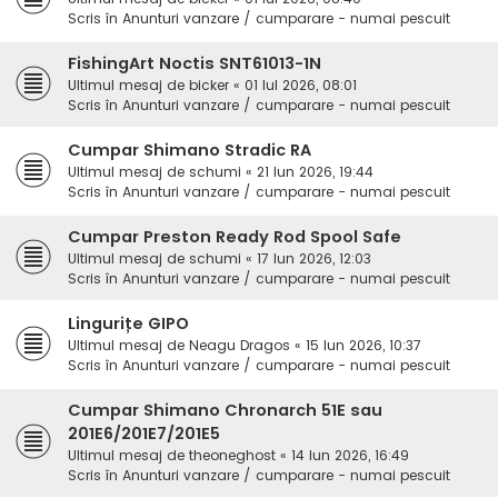
Scris în
Anunturi vanzare / cumparare - numai pescuit
FishingArt Noctis SNT61013-1N
Ultimul mesaj de
bicker
«
01 Iul 2026, 08:01
Scris în
Anunturi vanzare / cumparare - numai pescuit
Cumpar Shimano Stradic RA
Ultimul mesaj de
schumi
«
21 Iun 2026, 19:44
Scris în
Anunturi vanzare / cumparare - numai pescuit
Cumpar Preston Ready Rod Spool Safe
Ultimul mesaj de
schumi
«
17 Iun 2026, 12:03
Scris în
Anunturi vanzare / cumparare - numai pescuit
Lingurițe GIPO
Ultimul mesaj de
Neagu Dragos
«
15 Iun 2026, 10:37
Scris în
Anunturi vanzare / cumparare - numai pescuit
Cumpar Shimano Chronarch 51E sau
201E6/201E7/201E5
Ultimul mesaj de
theoneghost
«
14 Iun 2026, 16:49
Scris în
Anunturi vanzare / cumparare - numai pescuit