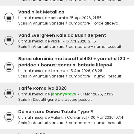
Vand bilet Metallica
Ultimul mesaj de
schumi
«
25 Apr 2026, 21:55
Scris în
Anunturi vanzare / cumparare - orice altceva
Vand Evergreen Kaleido Bush Serpent
Ultimul mesaj de
viorel.
«
16 Apr 2026, 21:15
Scris în
Anunturi vanzare / cumparare - numai pescuit
Barca aluminiu motocraft xl430 + yamaha f20 +
peridoc + bonus: sonar si baterie lifepo4
Ultimul mesaj de
kejmeru
«
15 Apr 2026, 08:28
Scris în
Anunturi vanzare / cumparare - numai pescuit
Tarife Romsilva 2026
Ultimul mesaj de
johnnybravo
«
31 Mar 2026, 23:02
Scris în
Discutii generale despre pescuit
De vanzare Daiwa Tatula Type R
Ultimul mesaj de
Valentin Comaneci
«
30 Mar 2026, 07:41
Scris în
Anunturi vanzare / cumparare - numai pescuit