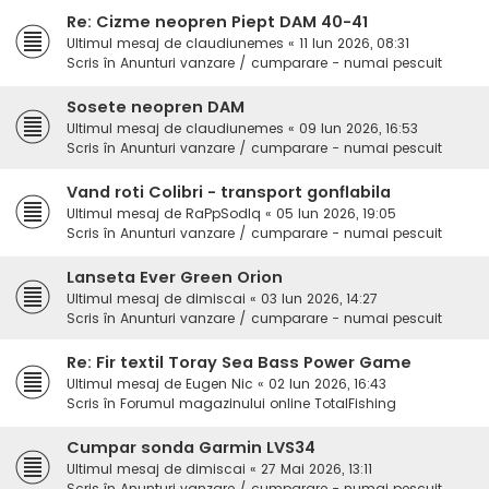
Re: Cizme neopren Piept DAM 40-41
Ultimul mesaj de
claudiunemes
«
11 Iun 2026, 08:31
Scris în
Anunturi vanzare / cumparare - numai pescuit
Sosete neopren DAM
Ultimul mesaj de
claudiunemes
«
09 Iun 2026, 16:53
Scris în
Anunturi vanzare / cumparare - numai pescuit
Vand roti Colibri - transport gonflabila
Ultimul mesaj de
RaPpSodIq
«
05 Iun 2026, 19:05
Scris în
Anunturi vanzare / cumparare - numai pescuit
Lanseta Ever Green Orion
Ultimul mesaj de
dimiscai
«
03 Iun 2026, 14:27
Scris în
Anunturi vanzare / cumparare - numai pescuit
Re: Fir textil Toray Sea Bass Power Game
Ultimul mesaj de
Eugen Nic
«
02 Iun 2026, 16:43
Scris în
Forumul magazinului online TotalFishing
Cumpar sonda Garmin LVS34
Ultimul mesaj de
dimiscai
«
27 Mai 2026, 13:11
Scris în
Anunturi vanzare / cumparare - numai pescuit