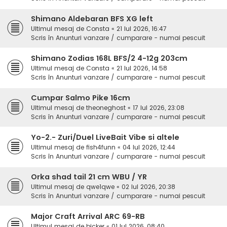
Shimano Aldebaran BFS XG left
Ultimul mesaj de
Consta
«
21 Iul 2026, 16:47
Scris în
Anunturi vanzare / cumparare - numai pescuit
Shimano Zodias 168L BFS/2 4-12g 203cm
Ultimul mesaj de
Consta
«
21 Iul 2026, 14:58
Scris în
Anunturi vanzare / cumparare - numai pescuit
Cumpar Salmo Pike 16cm
Ultimul mesaj de
theoneghost
«
17 Iul 2026, 23:08
Scris în
Anunturi vanzare / cumparare - numai pescuit
Yo-2.- Zuri/Duel LiveBait Vibe si altele
Ultimul mesaj de
fish4funn
«
04 Iul 2026, 12:44
Scris în
Anunturi vanzare / cumparare - numai pescuit
Orka shad tail 21 cm WBU / YR
Ultimul mesaj de
qwe1qwe
«
02 Iul 2026, 20:38
Scris în
Anunturi vanzare / cumparare - numai pescuit
Major Craft Arrival ARC 69-RB
Ultimul mesaj de
bicker
«
01 Iul 2026, 08:40