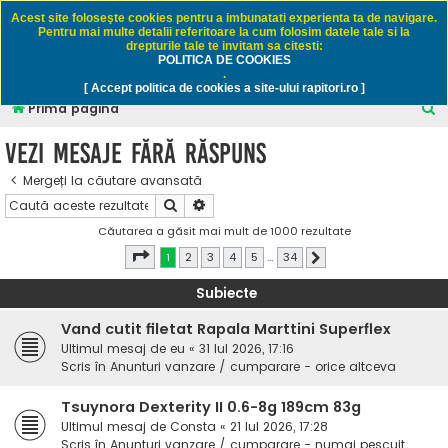
Rapitori.ro - Pescuit sportiv
Acest site foloseşte cookies pentru a imbunatati experienta ta de navigare.
Pentru mai multe detalii referitoare la cum folosim datele tale si la
drepturile tale te invitam sa citesti:
POLITICA DE COOKIES
FAQ
Înregistrare
Autentificare
.
[ Accept politica de cookies a site-ului rapitori.ro ]
C
Prima pagină
ă
Vezi mesaje fără răspuns
u
Mergeți la căutare avansată
t
Căutare
Căutare avansată
a
Căutarea a găsit mai mult de 1000 rezultate
r
Pagina
1
din
34
1
2
3
4
5
…
34
Următorul
e
Subiecte
Vand cutit filetat Rapala Marttini Superflex
Ultimul mesaj de
eu
«
31 Iul 2026, 17:16
Scris în
Anunturi vanzare / cumparare - orice altceva
Tsuynora Dexterity II 0.6-8g 189cm 83g
Ultimul mesaj de
Consta
«
21 Iul 2026, 17:28
Scris în
Anunturi vanzare / cumparare - numai pescuit