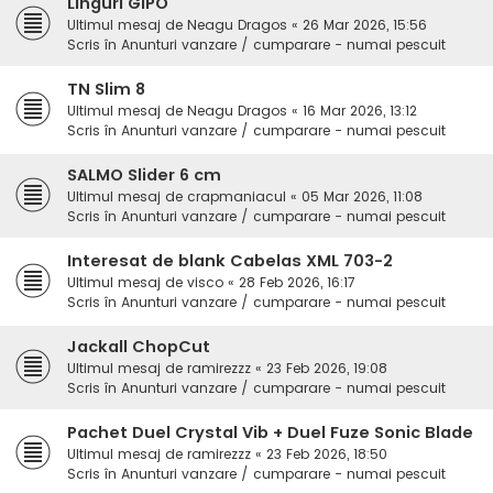
Linguri GIPO
Ultimul mesaj de
Neagu Dragos
«
26 Mar 2026, 15:56
Scris în
Anunturi vanzare / cumparare - numai pescuit
TN Slim 8
Ultimul mesaj de
Neagu Dragos
«
16 Mar 2026, 13:12
Scris în
Anunturi vanzare / cumparare - numai pescuit
SALMO Slider 6 cm
Ultimul mesaj de
crapmaniacul
«
05 Mar 2026, 11:08
Scris în
Anunturi vanzare / cumparare - numai pescuit
Interesat de blank Cabelas XML 703-2
Ultimul mesaj de
visco
«
28 Feb 2026, 16:17
Scris în
Anunturi vanzare / cumparare - numai pescuit
Jackall ChopCut
Ultimul mesaj de
ramirezzz
«
23 Feb 2026, 19:08
Scris în
Anunturi vanzare / cumparare - numai pescuit
Pachet Duel Crystal Vib + Duel Fuze Sonic Blade
Ultimul mesaj de
ramirezzz
«
23 Feb 2026, 18:50
Scris în
Anunturi vanzare / cumparare - numai pescuit