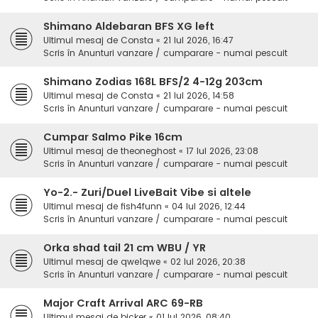
Shimano Aldebaran BFS XG left
Ultimul mesaj de
Consta
«
21 Iul 2026, 16:47
Scris în
Anunturi vanzare / cumparare - numai pescuit
Shimano Zodias 168L BFS/2 4-12g 203cm
Ultimul mesaj de
Consta
«
21 Iul 2026, 14:58
Scris în
Anunturi vanzare / cumparare - numai pescuit
Cumpar Salmo Pike 16cm
Ultimul mesaj de
theoneghost
«
17 Iul 2026, 23:08
Scris în
Anunturi vanzare / cumparare - numai pescuit
Yo-2.- Zuri/Duel LiveBait Vibe si altele
Ultimul mesaj de
fish4funn
«
04 Iul 2026, 12:44
Scris în
Anunturi vanzare / cumparare - numai pescuit
Orka shad tail 21 cm WBU / YR
Ultimul mesaj de
qwe1qwe
«
02 Iul 2026, 20:38
Scris în
Anunturi vanzare / cumparare - numai pescuit
Major Craft Arrival ARC 69-RB
Ultimul mesaj de
bicker
«
01 Iul 2026, 08:40