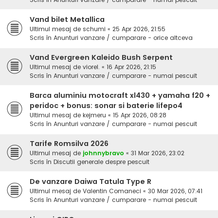
Vand bilet Metallica
Ultimul mesaj de
schumi
«
25 Apr 2026, 21:55
Scris în
Anunturi vanzare / cumparare - orice altceva
Vand Evergreen Kaleido Bush Serpent
Ultimul mesaj de
viorel.
«
16 Apr 2026, 21:15
Scris în
Anunturi vanzare / cumparare - numai pescuit
Barca aluminiu motocraft xl430 + yamaha f20 +
peridoc + bonus: sonar si baterie lifepo4
Ultimul mesaj de
kejmeru
«
15 Apr 2026, 08:28
Scris în
Anunturi vanzare / cumparare - numai pescuit
Tarife Romsilva 2026
Ultimul mesaj de
johnnybravo
«
31 Mar 2026, 23:02
Scris în
Discutii generale despre pescuit
De vanzare Daiwa Tatula Type R
Ultimul mesaj de
Valentin Comaneci
«
30 Mar 2026, 07:41
Scris în
Anunturi vanzare / cumparare - numai pescuit