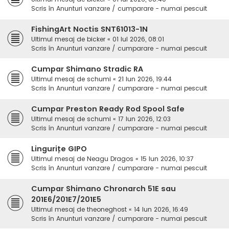
Scris în
Anunturi vanzare / cumparare - numai pescuit
FishingArt Noctis SNT61013-1N
Ultimul mesaj de
bicker
«
01 Iul 2026, 08:01
Scris în
Anunturi vanzare / cumparare - numai pescuit
Cumpar Shimano Stradic RA
Ultimul mesaj de
schumi
«
21 Iun 2026, 19:44
Scris în
Anunturi vanzare / cumparare - numai pescuit
Cumpar Preston Ready Rod Spool Safe
Ultimul mesaj de
schumi
«
17 Iun 2026, 12:03
Scris în
Anunturi vanzare / cumparare - numai pescuit
Lingurițe GIPO
Ultimul mesaj de
Neagu Dragos
«
15 Iun 2026, 10:37
Scris în
Anunturi vanzare / cumparare - numai pescuit
Cumpar Shimano Chronarch 51E sau
201E6/201E7/201E5
Ultimul mesaj de
theoneghost
«
14 Iun 2026, 16:49
Scris în
Anunturi vanzare / cumparare - numai pescuit