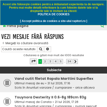
Rapitori.ro - Pescuit sportiv
Acest site foloseşte cookies pentru a imbunatati experienta ta de navigare.
Pentru mai multe detalii referitoare la cum folosim datele tale si la
drepturile tale te invitam sa citesti:
POLITICA DE COOKIES
FAQ
Înregistrare
Autentificare
.
[ Accept politica de cookies a site-ului rapitori.ro ]
C
Prima pagină
ă
Vezi mesaje fără răspuns
u
Mergeți la căutare avansată
t
Căutare
Căutare avansată
a
Căutarea a găsit mai mult de 1000 rezultate
r
Pagina
1
din
34
1
2
3
4
5
…
34
Următorul
e
Subiecte
Vand cutit filetat Rapala Marttini Superflex
Ultimul mesaj de
eu
«
31 Iul 2026, 17:16
Scris în
Anunturi vanzare / cumparare - orice altceva
Tsuynora Dexterity II 0.6-8g 189cm 83g
Ultimul mesaj de
Consta
«
21 Iul 2026, 17:28
Scris în
Anunturi vanzare / cumparare - numai pescuit