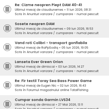
Re: Cizme neopren Piept DAM 40-41
Ultimul mesaj de
claudiunemes
«
11 Iun 2026, 08:31
Scris în
Anunturi vanzare / cumparare - numai pescuit
Sosete neopren DAM
Ultimul mesaj de
claudiunemes
«
09 Iun 2026, 16:53
Scris în
Anunturi vanzare / cumparare - numai pescuit
Vand roti Colibri - transport gonflabila
Ultimul mesaj de
RaPpSodIq
«
05 Iun 2026, 19:05
Scris în
Anunturi vanzare / cumparare - numai pescuit
Lanseta Ever Green Orion
Ultimul mesaj de
dimiscai
«
03 Iun 2026, 14:27
Scris în
Anunturi vanzare / cumparare - numai pescuit
Re: Fir textil Toray Sea Bass Power Game
Ultimul mesaj de
Eugen Nic
«
02 Iun 2026, 16:43
Scris în
Forumul magazinului online TotalFishing
Cumpar sonda Garmin LVS34
Ultimul mesaj de
dimiscai
«
27 Mai 2026, 13:11
Scris în
Anunturi vanzare / cumparare - numai pescuit