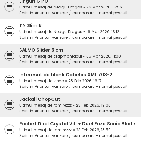
Linguri GIPO
Ultimul mesaj de
Neagu Dragos
«
26 Mar 2026, 15:56
Scris în
Anunturi vanzare / cumparare - numai pescuit
TN Slim 8
Ultimul mesaj de
Neagu Dragos
«
16 Mar 2026, 13:12
Scris în
Anunturi vanzare / cumparare - numai pescuit
SALMO Slider 6 cm
Ultimul mesaj de
crapmaniacul
«
05 Mar 2026, 11:08
Scris în
Anunturi vanzare / cumparare - numai pescuit
Interesat de blank Cabelas XML 703-2
Ultimul mesaj de
visco
«
28 Feb 2026, 16:17
Scris în
Anunturi vanzare / cumparare - numai pescuit
Jackall ChopCut
Ultimul mesaj de
ramirezzz
«
23 Feb 2026, 19:08
Scris în
Anunturi vanzare / cumparare - numai pescuit
Pachet Duel Crystal Vib + Duel Fuze Sonic Blade
Ultimul mesaj de
ramirezzz
«
23 Feb 2026, 18:50
Scris în
Anunturi vanzare / cumparare - numai pescuit