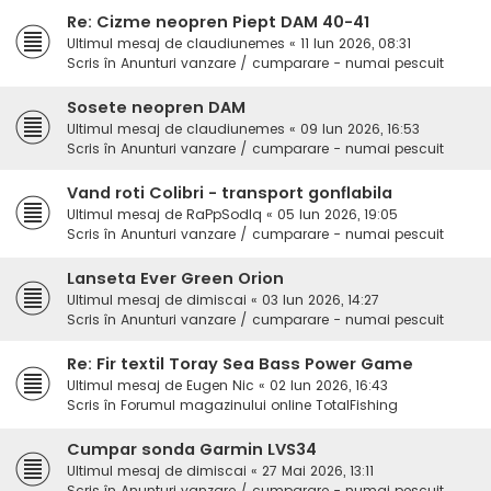
Re: Cizme neopren Piept DAM 40-41
Ultimul mesaj de
claudiunemes
«
11 Iun 2026, 08:31
Scris în
Anunturi vanzare / cumparare - numai pescuit
Sosete neopren DAM
Ultimul mesaj de
claudiunemes
«
09 Iun 2026, 16:53
Scris în
Anunturi vanzare / cumparare - numai pescuit
Vand roti Colibri - transport gonflabila
Ultimul mesaj de
RaPpSodIq
«
05 Iun 2026, 19:05
Scris în
Anunturi vanzare / cumparare - numai pescuit
Lanseta Ever Green Orion
Ultimul mesaj de
dimiscai
«
03 Iun 2026, 14:27
Scris în
Anunturi vanzare / cumparare - numai pescuit
Re: Fir textil Toray Sea Bass Power Game
Ultimul mesaj de
Eugen Nic
«
02 Iun 2026, 16:43
Scris în
Forumul magazinului online TotalFishing
Cumpar sonda Garmin LVS34
Ultimul mesaj de
dimiscai
«
27 Mai 2026, 13:11
Scris în
Anunturi vanzare / cumparare - numai pescuit