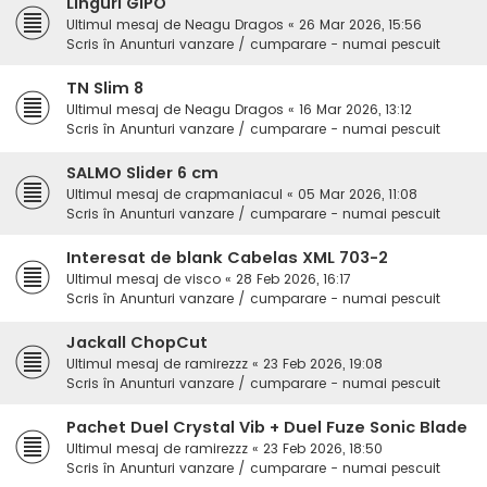
Linguri GIPO
Ultimul mesaj de
Neagu Dragos
«
26 Mar 2026, 15:56
Scris în
Anunturi vanzare / cumparare - numai pescuit
TN Slim 8
Ultimul mesaj de
Neagu Dragos
«
16 Mar 2026, 13:12
Scris în
Anunturi vanzare / cumparare - numai pescuit
SALMO Slider 6 cm
Ultimul mesaj de
crapmaniacul
«
05 Mar 2026, 11:08
Scris în
Anunturi vanzare / cumparare - numai pescuit
Interesat de blank Cabelas XML 703-2
Ultimul mesaj de
visco
«
28 Feb 2026, 16:17
Scris în
Anunturi vanzare / cumparare - numai pescuit
Jackall ChopCut
Ultimul mesaj de
ramirezzz
«
23 Feb 2026, 19:08
Scris în
Anunturi vanzare / cumparare - numai pescuit
Pachet Duel Crystal Vib + Duel Fuze Sonic Blade
Ultimul mesaj de
ramirezzz
«
23 Feb 2026, 18:50
Scris în
Anunturi vanzare / cumparare - numai pescuit