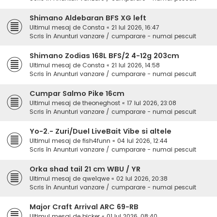
Shimano Aldebaran BFS XG left
Ultimul mesaj de
Consta
«
21 Iul 2026, 16:47
Scris în
Anunturi vanzare / cumparare - numai pescuit
Shimano Zodias 168L BFS/2 4-12g 203cm
Ultimul mesaj de
Consta
«
21 Iul 2026, 14:58
Scris în
Anunturi vanzare / cumparare - numai pescuit
Cumpar Salmo Pike 16cm
Ultimul mesaj de
theoneghost
«
17 Iul 2026, 23:08
Scris în
Anunturi vanzare / cumparare - numai pescuit
Yo-2.- Zuri/Duel LiveBait Vibe si altele
Ultimul mesaj de
fish4funn
«
04 Iul 2026, 12:44
Scris în
Anunturi vanzare / cumparare - numai pescuit
Orka shad tail 21 cm WBU / YR
Ultimul mesaj de
qwe1qwe
«
02 Iul 2026, 20:38
Scris în
Anunturi vanzare / cumparare - numai pescuit
Major Craft Arrival ARC 69-RB
Ultimul mesaj de
bicker
«
01 Iul 2026, 08:40