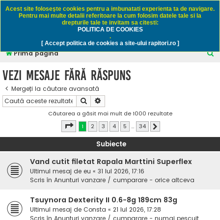
Rapitori.ro - Pescuit sportiv
Acest site foloseşte cookies pentru a imbunatati experienta ta de navigare.
Pentru mai multe detalii referitoare la cum folosim datele tale si la
drepturile tale te invitam sa citesti:
POLITICA DE COOKIES
FAQ
Înregistrare
Autentificare
.
[ Accept politica de cookies a site-ului rapitori.ro ]
C
Prima pagină
ă
Vezi mesaje fără răspuns
u
Mergeți la căutare avansată
t
Căutare
Căutare avansată
a
Căutarea a găsit mai mult de 1000 rezultate
r
Pagina
1
din
34
1
2
3
4
5
…
34
Următorul
e
Subiecte
Vand cutit filetat Rapala Marttini Superflex
Ultimul mesaj de
eu
«
31 Iul 2026, 17:16
Scris în
Anunturi vanzare / cumparare - orice altceva
Tsuynora Dexterity II 0.6-8g 189cm 83g
Ultimul mesaj de
Consta
«
21 Iul 2026, 17:28
Scris în
Anunturi vanzare / cumparare - numai pescuit