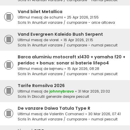
Vand bilet Metallica
Ultimul mesaj de
schumi
«
25 Apr 2026, 21:55
Scris în
Anunturi vanzare / cumparare - orice altceva
Vand Evergreen Kaleido Bush Serpent
Ultimul mesaj de
viorel.
«
16 Apr 2026, 21:15
Scris în
Anunturi vanzare / cumparare - numai pescuit
Barca aluminiu motocraft xl430 + yamaha f20 +
peridoc + bonus: sonar si baterie lifepo4
Ultimul mesaj de
kejmeru
«
15 Apr 2026, 08:28
Scris în
Anunturi vanzare / cumparare - numai pescuit
Tarife Romsilva 2026
Ultimul mesaj de
johnnybravo
«
31 Mar 2026, 23:02
Scris în
Discutii generale despre pescuit
De vanzare Daiwa Tatula Type R
Ultimul mesaj de
Valentin Comaneci
«
30 Mar 2026, 07:41
Scris în
Anunturi vanzare / cumparare - numai pescuit