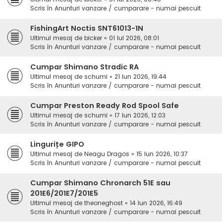
Scris în
Anunturi vanzare / cumparare - numai pescuit
FishingArt Noctis SNT61013-1N
Ultimul mesaj de
bicker
«
01 Iul 2026, 08:01
Scris în
Anunturi vanzare / cumparare - numai pescuit
Cumpar Shimano Stradic RA
Ultimul mesaj de
schumi
«
21 Iun 2026, 19:44
Scris în
Anunturi vanzare / cumparare - numai pescuit
Cumpar Preston Ready Rod Spool Safe
Ultimul mesaj de
schumi
«
17 Iun 2026, 12:03
Scris în
Anunturi vanzare / cumparare - numai pescuit
Lingurițe GIPO
Ultimul mesaj de
Neagu Dragos
«
15 Iun 2026, 10:37
Scris în
Anunturi vanzare / cumparare - numai pescuit
Cumpar Shimano Chronarch 51E sau
201E6/201E7/201E5
Ultimul mesaj de
theoneghost
«
14 Iun 2026, 16:49
Scris în
Anunturi vanzare / cumparare - numai pescuit