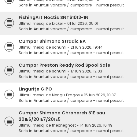
Scris în
Anunturi vanzare / cumparare - numai pescuit
FishingArt Noctis SNT61013-1N
Ultimul mesaj de
bicker
«
01 Iul 2026, 08:01
Scris în
Anunturi vanzare / cumparare - numai pescuit
Cumpar Shimano Stradic RA
Ultimul mesaj de
schumi
«
21 Iun 2026, 19:44
Scris în
Anunturi vanzare / cumparare - numai pescuit
Cumpar Preston Ready Rod Spool Safe
Ultimul mesaj de
schumi
«
17 Iun 2026, 12:03
Scris în
Anunturi vanzare / cumparare - numai pescuit
Lingurițe GIPO
Ultimul mesaj de
Neagu Dragos
«
15 Iun 2026, 10:37
Scris în
Anunturi vanzare / cumparare - numai pescuit
Cumpar Shimano Chronarch 51E sau
201E6/201E7/201E5
Ultimul mesaj de
theoneghost
«
14 Iun 2026, 16:49
Scris în
Anunturi vanzare / cumparare - numai pescuit