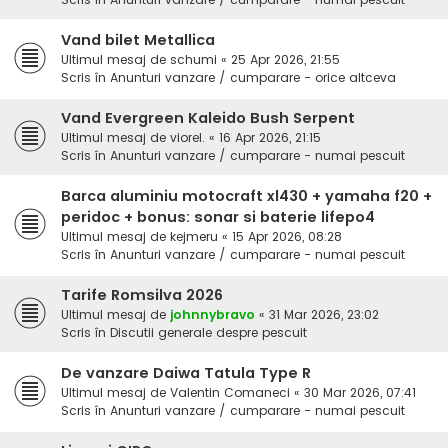
Vand bilet Metallica
Ultimul mesaj de
schumi
«
25 Apr 2026, 21:55
Scris în
Anunturi vanzare / cumparare - orice altceva
Vand Evergreen Kaleido Bush Serpent
Ultimul mesaj de
viorel.
«
16 Apr 2026, 21:15
Scris în
Anunturi vanzare / cumparare - numai pescuit
Barca aluminiu motocraft xl430 + yamaha f20 +
peridoc + bonus: sonar si baterie lifepo4
Ultimul mesaj de
kejmeru
«
15 Apr 2026, 08:28
Scris în
Anunturi vanzare / cumparare - numai pescuit
Tarife Romsilva 2026
Ultimul mesaj de
johnnybravo
«
31 Mar 2026, 23:02
Scris în
Discutii generale despre pescuit
De vanzare Daiwa Tatula Type R
Ultimul mesaj de
Valentin Comaneci
«
30 Mar 2026, 07:41
Scris în
Anunturi vanzare / cumparare - numai pescuit