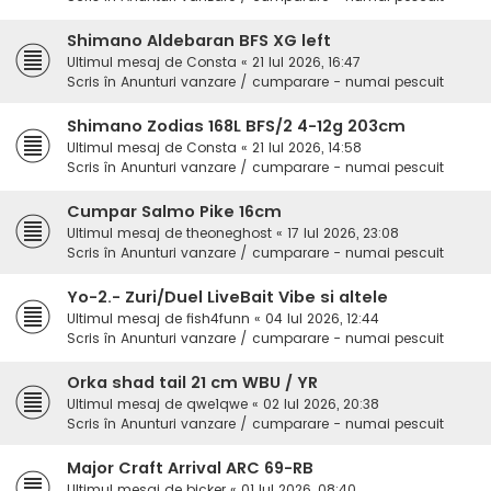
Shimano Aldebaran BFS XG left
Ultimul mesaj de
Consta
«
21 Iul 2026, 16:47
Scris în
Anunturi vanzare / cumparare - numai pescuit
Shimano Zodias 168L BFS/2 4-12g 203cm
Ultimul mesaj de
Consta
«
21 Iul 2026, 14:58
Scris în
Anunturi vanzare / cumparare - numai pescuit
Cumpar Salmo Pike 16cm
Ultimul mesaj de
theoneghost
«
17 Iul 2026, 23:08
Scris în
Anunturi vanzare / cumparare - numai pescuit
Yo-2.- Zuri/Duel LiveBait Vibe si altele
Ultimul mesaj de
fish4funn
«
04 Iul 2026, 12:44
Scris în
Anunturi vanzare / cumparare - numai pescuit
Orka shad tail 21 cm WBU / YR
Ultimul mesaj de
qwe1qwe
«
02 Iul 2026, 20:38
Scris în
Anunturi vanzare / cumparare - numai pescuit
Major Craft Arrival ARC 69-RB
Ultimul mesaj de
bicker
«
01 Iul 2026, 08:40