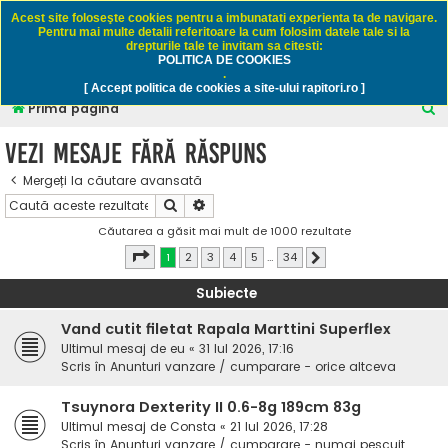
Rapitori.ro - Pescuit sportiv
Acest site foloseşte cookies pentru a imbunatati experienta ta de navigare.
Pentru mai multe detalii referitoare la cum folosim datele tale si la
drepturile tale te invitam sa citesti:
POLITICA DE COOKIES
FAQ
Înregistrare
Autentificare
.
[ Accept politica de cookies a site-ului rapitori.ro ]
C
Prima pagină
ă
Vezi mesaje fără răspuns
u
Mergeți la căutare avansată
t
Căutare
Căutare avansată
a
Căutarea a găsit mai mult de 1000 rezultate
r
Pagina
1
din
34
1
2
3
4
5
…
34
Următorul
e
Subiecte
Vand cutit filetat Rapala Marttini Superflex
Ultimul mesaj de
eu
«
31 Iul 2026, 17:16
Scris în
Anunturi vanzare / cumparare - orice altceva
Tsuynora Dexterity II 0.6-8g 189cm 83g
Ultimul mesaj de
Consta
«
21 Iul 2026, 17:28
Scris în
Anunturi vanzare / cumparare - numai pescuit