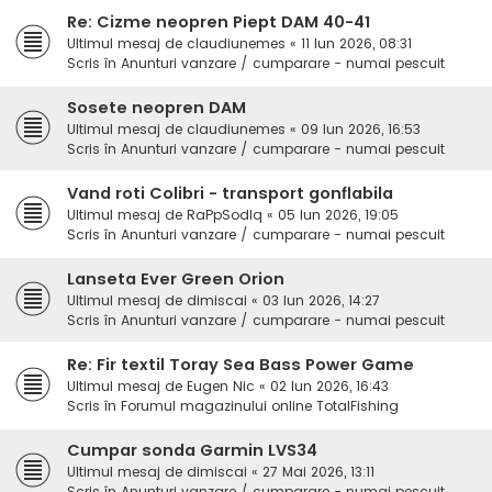
Re: Cizme neopren Piept DAM 40-41
Ultimul mesaj de
claudiunemes
«
11 Iun 2026, 08:31
Scris în
Anunturi vanzare / cumparare - numai pescuit
Sosete neopren DAM
Ultimul mesaj de
claudiunemes
«
09 Iun 2026, 16:53
Scris în
Anunturi vanzare / cumparare - numai pescuit
Vand roti Colibri - transport gonflabila
Ultimul mesaj de
RaPpSodIq
«
05 Iun 2026, 19:05
Scris în
Anunturi vanzare / cumparare - numai pescuit
Lanseta Ever Green Orion
Ultimul mesaj de
dimiscai
«
03 Iun 2026, 14:27
Scris în
Anunturi vanzare / cumparare - numai pescuit
Re: Fir textil Toray Sea Bass Power Game
Ultimul mesaj de
Eugen Nic
«
02 Iun 2026, 16:43
Scris în
Forumul magazinului online TotalFishing
Cumpar sonda Garmin LVS34
Ultimul mesaj de
dimiscai
«
27 Mai 2026, 13:11
Scris în
Anunturi vanzare / cumparare - numai pescuit