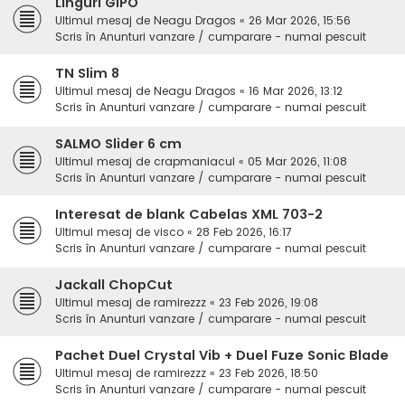
Linguri GIPO
Ultimul mesaj de
Neagu Dragos
«
26 Mar 2026, 15:56
Scris în
Anunturi vanzare / cumparare - numai pescuit
TN Slim 8
Ultimul mesaj de
Neagu Dragos
«
16 Mar 2026, 13:12
Scris în
Anunturi vanzare / cumparare - numai pescuit
SALMO Slider 6 cm
Ultimul mesaj de
crapmaniacul
«
05 Mar 2026, 11:08
Scris în
Anunturi vanzare / cumparare - numai pescuit
Interesat de blank Cabelas XML 703-2
Ultimul mesaj de
visco
«
28 Feb 2026, 16:17
Scris în
Anunturi vanzare / cumparare - numai pescuit
Jackall ChopCut
Ultimul mesaj de
ramirezzz
«
23 Feb 2026, 19:08
Scris în
Anunturi vanzare / cumparare - numai pescuit
Pachet Duel Crystal Vib + Duel Fuze Sonic Blade
Ultimul mesaj de
ramirezzz
«
23 Feb 2026, 18:50
Scris în
Anunturi vanzare / cumparare - numai pescuit