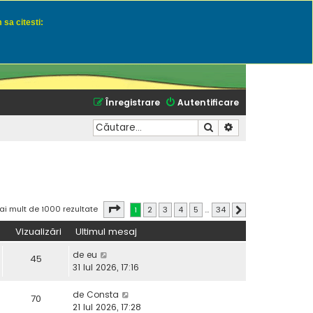
 sa citesti:
u momeli naturale
Înregistrare
Autentificare
Căutare
Căutare avansată
Pagina
1
din
34
ai mult de 1000 rezultate
1
2
3
4
5
…
34
Următorul
Vizualizări
Ultimul mesaj
de
eu
45
31 Iul 2026, 17:16
de
Consta
70
21 Iul 2026, 17:28