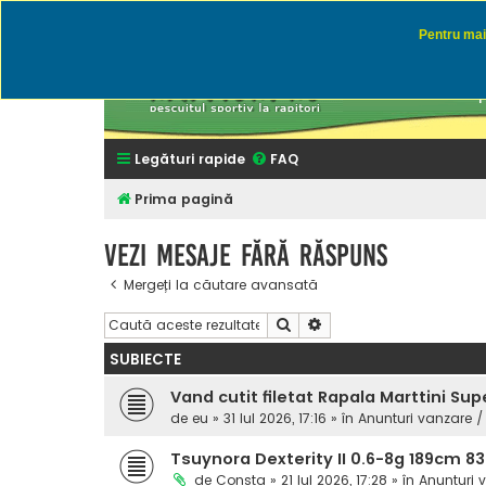
Pentru mai 
Rapitor
Discutii des
Legături rapide
FAQ
Prima pagină
Vezi mesaje fără răspuns
Mergeți la căutare avansată
Căutare
Căutare avansată
SUBIECTE
Vand cutit filetat Rapala Marttini Sup
de
eu
» 31 Iul 2026, 17:16 » în
Anunturi vanzare /
Tsuynora Dexterity II 0.6-8g 189cm 8
de
Consta
» 21 Iul 2026, 17:28 » în
Anunturi 