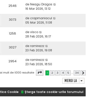
de
Neagu Dragos
2546
16 Mar 2026, 13:12
de
crapmaniacul
3073
05 Mar 2026, 11:08
de
visco
1258
28 Feb 2026, 16:17
de
ramirezzz
3027
23 Feb 2026, 19:08
de
ramirezzz
2954
23 Feb 2026, 18:50
Pagina
1
din
34
ai mult de 1000 rezultate
1
2
3
4
5
…
34
Următorul
Mergi la
tica Cookie
Şterge toate cookie-urile forumului