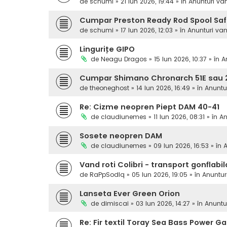
de
schumi
» 21 Iun 2026, 19:44 » în
Anunturi va
Cumpar Preston Ready Rod Spool Sa
de
schumi
» 17 Iun 2026, 12:03 » în
Anunturi va
Lingurițe GIPO
de
Neagu Dragos
» 15 Iun 2026, 10:37 » în
A
Cumpar Shimano Chronarch 51E sau 2
de
theoneghost
» 14 Iun 2026, 16:49 » în
Anuntu
Re: Cizme neopren Piept DAM 40-41
de
claudiunemes
» 11 Iun 2026, 08:31 » în
An
Sosete neopren DAM
de
claudiunemes
» 09 Iun 2026, 16:53 » în
A
Vand roti Colibri - transport gonflabil
de
RaPpSodIq
» 05 Iun 2026, 19:05 » în
Anuntur
Lanseta Ever Green Orion
de
dimiscai
» 03 Iun 2026, 14:27 » în
Anuntu
Re: Fir textil Toray Sea Bass Power 