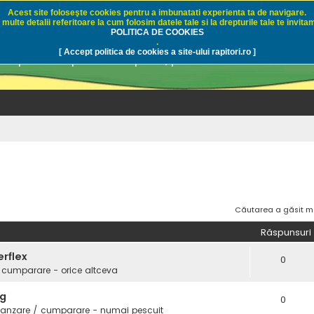
Acest site foloseşte cookies pentru a imbunatati experienta ta de navigare.
multe detalii referitoare la cum folosim datele tale si la drepturile tale te invitam
i.ro - Pescuit sportiv
POLITICA DE COOKIES
.
[ Accept politica de cookies a site-ului rapitori.ro ]
pre pescuit sportiv la rapitori, pescuitul cu naluci sa
Căutarea a găsit m
Răspunsuri
erflex
0
 cumparare - orice altceva
3g
0
vanzare / cumparare - numai pescuit