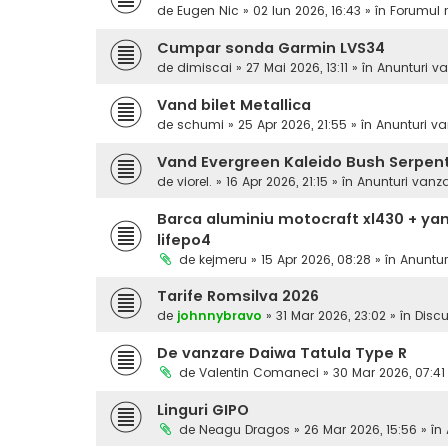
de
Eugen Nic
» 02 Iun 2026, 16:43 » în
Forumul 
Cumpar sonda Garmin LVS34
de
dimiscai
» 27 Mai 2026, 13:11 » în
Anunturi v
Vand bilet Metallica
de
schumi
» 25 Apr 2026, 21:55 » în
Anunturi va
Vand Evergreen Kaleido Bush Serpen
de
viorel.
» 16 Apr 2026, 21:15 » în
Anunturi vanz
Barca aluminiu motocraft xl430 + yam
lifepo4
de
kejmeru
» 15 Apr 2026, 08:28 » în
Anuntur
Tarife Romsilva 2026
de
johnnybravo
» 31 Mar 2026, 23:02 » în
Discu
De vanzare Daiwa Tatula Type R
de
Valentin Comaneci
» 30 Mar 2026, 07:41
Linguri GIPO
de
Neagu Dragos
» 26 Mar 2026, 15:56 » în