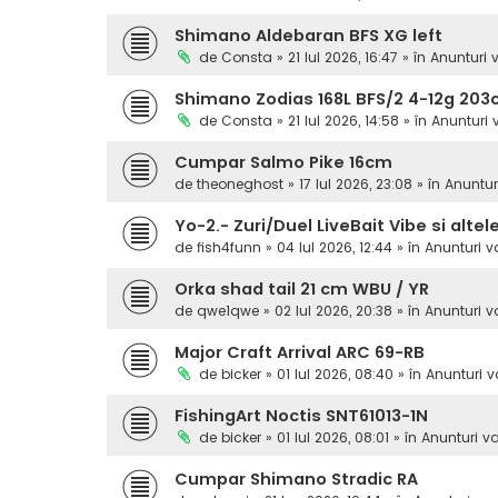
Shimano Aldebaran BFS XG left
de
Consta
» 21 Iul 2026, 16:47 » în
Anunturi 
Shimano Zodias 168L BFS/2 4-12g 20
de
Consta
» 21 Iul 2026, 14:58 » în
Anunturi
Cumpar Salmo Pike 16cm
de
theoneghost
» 17 Iul 2026, 23:08 » în
Anuntur
Yo-2.- Zuri/Duel LiveBait Vibe si altel
de
fish4funn
» 04 Iul 2026, 12:44 » în
Anunturi 
Orka shad tail 21 cm WBU / YR
de
qwe1qwe
» 02 Iul 2026, 20:38 » în
Anunturi 
Major Craft Arrival ARC 69-RB
de
bicker
» 01 Iul 2026, 08:40 » în
Anunturi 
FishingArt Noctis SNT61013-1N
de
bicker
» 01 Iul 2026, 08:01 » în
Anunturi v
Cumpar Shimano Stradic RA