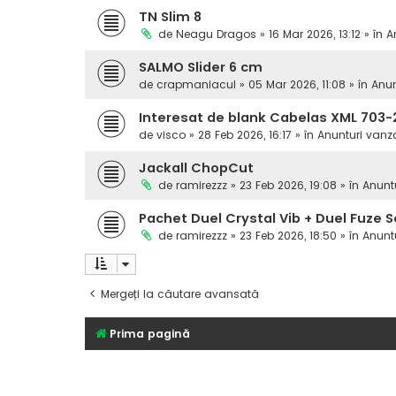
TN Slim 8
de
Neagu Dragos
» 16 Mar 2026, 13:12 » în
A
SALMO Slider 6 cm
de
crapmaniacul
» 05 Mar 2026, 11:08 » în
Anun
Interesat de blank Cabelas XML 703-
de
visco
» 28 Feb 2026, 16:17 » în
Anunturi vanz
Jackall ChopCut
de
ramirezzz
» 23 Feb 2026, 19:08 » în
Anunt
Pachet Duel Crystal Vib + Duel Fuze S
de
ramirezzz
» 23 Feb 2026, 18:50 » în
Anunt
Mergeți la căutare avansată
Prima pagină