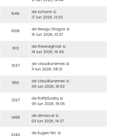
de
schumi
846
17 Iun 2026, 12:03
de
Neagu Dragos
1006
15 Iun 2026, 10:37
de
theoneghost
813
14 Iun 2026, 16:49
de
claudiunemes
1037
11 Iun 2026, 08:31
de
claudiunemes
1155
09 Iun 2026, 16:53
de
RaPpSodIq
1327
05 Iun 2026, 19:05
de
dimiscai
1465
03 Iun 2026, 14:27
de
Eugen Nic
2142