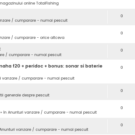
magazinului online TotalFishing
0
anzare / cumparare - numai pescuit
0
nzare / cumparare - orice altceva
t
0
are / cumparare - numai pescuit
aha f20 + peridoc + bonus: sonar si baterie
0
i vanzare / cumparare - numai pescuit
0
tii generale despre pescuit
0
 » în
Anunturi vanzare / cumparare - numai pescuit
0
Anunturi vanzare / cumparare - numai pescuit