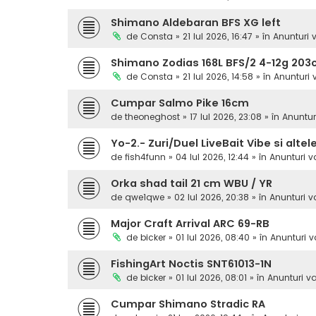
Shimano Aldebaran BFS XG left
de
Consta
» 21 Iul 2026, 16:47 » în
Anunturi 
Shimano Zodias 168L BFS/2 4-12g 20
de
Consta
» 21 Iul 2026, 14:58 » în
Anunturi
Cumpar Salmo Pike 16cm
de
theoneghost
» 17 Iul 2026, 23:08 » în
Anuntur
Yo-2.- Zuri/Duel LiveBait Vibe si altel
de
fish4funn
» 04 Iul 2026, 12:44 » în
Anunturi 
Orka shad tail 21 cm WBU / YR
de
qwe1qwe
» 02 Iul 2026, 20:38 » în
Anunturi 
Major Craft Arrival ARC 69-RB
de
bicker
» 01 Iul 2026, 08:40 » în
Anunturi 
FishingArt Noctis SNT61013-1N
de
bicker
» 01 Iul 2026, 08:01 » în
Anunturi v
Cumpar Shimano Stradic RA