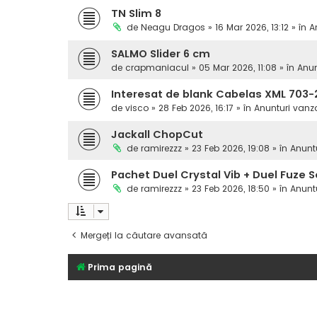
TN Slim 8
de
Neagu Dragos
» 16 Mar 2026, 13:12 » în
A
SALMO Slider 6 cm
de
crapmaniacul
» 05 Mar 2026, 11:08 » în
Anun
Interesat de blank Cabelas XML 703-
de
visco
» 28 Feb 2026, 16:17 » în
Anunturi vanz
Jackall ChopCut
de
ramirezzz
» 23 Feb 2026, 19:08 » în
Anunt
Pachet Duel Crystal Vib + Duel Fuze S
de
ramirezzz
» 23 Feb 2026, 18:50 » în
Anunt
Mergeți la căutare avansată
Prima pagină