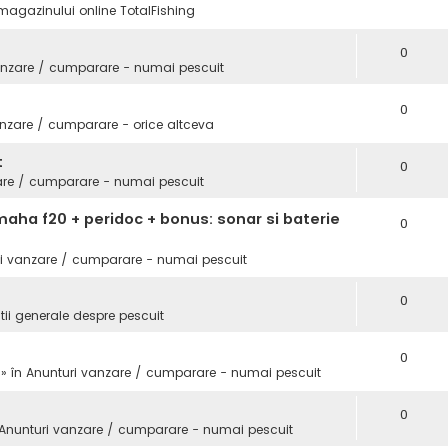
magazinului online TotalFishing
0
anzare / cumparare - numai pescuit
0
nzare / cumparare - orice altceva
t
0
are / cumparare - numai pescuit
aha f20 + peridoc + bonus: sonar si baterie
0
i vanzare / cumparare - numai pescuit
0
tii generale despre pescuit
0
 » în
Anunturi vanzare / cumparare - numai pescuit
0
Anunturi vanzare / cumparare - numai pescuit