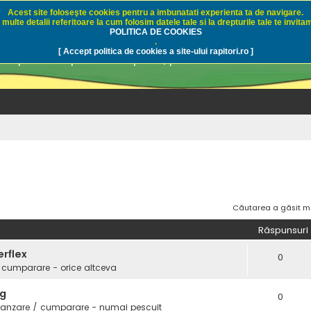
Acest site foloseşte cookies pentru a imbunatati experienta ta de navigare.
multe detalii referitoare la cum folosim datele tale si la drepturile tale te invitam
i.ro - Pescuit sportiv
POLITICA DE COOKIES
.
[ Accept politica de cookies a site-ului rapitori.ro ]
pre pescuit sportiv la rapitori, pescuitul cu naluci sa
Căutarea a găsit m
Răspunsuri
erflex
0
 cumparare - orice altceva
3g
0
vanzare / cumparare - numai pescuit