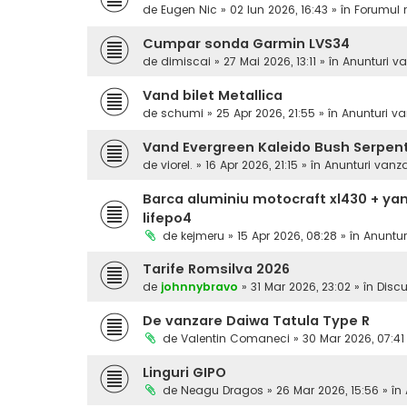
de
Eugen Nic
» 02 Iun 2026, 16:43 » în
Forumul 
Cumpar sonda Garmin LVS34
de
dimiscai
» 27 Mai 2026, 13:11 » în
Anunturi v
Vand bilet Metallica
de
schumi
» 25 Apr 2026, 21:55 » în
Anunturi va
Vand Evergreen Kaleido Bush Serpen
de
viorel.
» 16 Apr 2026, 21:15 » în
Anunturi vanz
Barca aluminiu motocraft xl430 + yam
lifepo4
de
kejmeru
» 15 Apr 2026, 08:28 » în
Anuntur
Tarife Romsilva 2026
de
johnnybravo
» 31 Mar 2026, 23:02 » în
Discu
De vanzare Daiwa Tatula Type R
de
Valentin Comaneci
» 30 Mar 2026, 07:41
Linguri GIPO
de
Neagu Dragos
» 26 Mar 2026, 15:56 » în