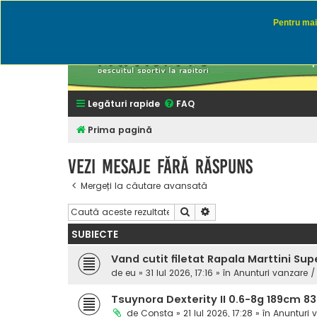
Pentru mai 
Rapitor
Discutii des
Legături rapide
FAQ
Prima pagină
Vezi mesaje fără răspuns
Mergeți la căutare avansată
Căutare
Căutare avansată
SUBIECTE
Vand cutit filetat Rapala Marttini Sup
de
eu
» 31 Iul 2026, 17:16 » în
Anunturi vanzare /
Tsuynora Dexterity II 0.6-8g 189cm 8
de
Consta
» 21 Iul 2026, 17:28 » în
Anunturi 