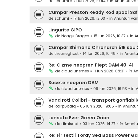
de
schumi
» 21 Iun 2026, 19:44 » în
Anunturi va
Cumpar Preston Ready Rod Spool Sa
de
schumi
» 17 Iun 2026, 12:03 » în
Anunturi va
Lingurițe GIPO
de
Neagu Dragos
» 15 Iun 2026, 10:37 » în
A
Cumpar Shimano Chronarch 51E sau 2
de
theoneghost
» 14 Iun 2026, 16:49 » în
Anuntu
Re: Cizme neopren Piept DAM 40-41
de
claudiunemes
» 11 Iun 2026, 08:31 » în
An
Sosete neopren DAM
de
claudiunemes
» 09 Iun 2026, 16:53 » în
A
Vand roti Colibri - transport gonflabil
de
RaPpSodIq
» 05 Iun 2026, 19:05 » în
Anuntur
Lanseta Ever Green Orion
de
dimiscai
» 03 Iun 2026, 14:27 » în
Anuntu
Re: Fir textil Toray Sea Bass Power 