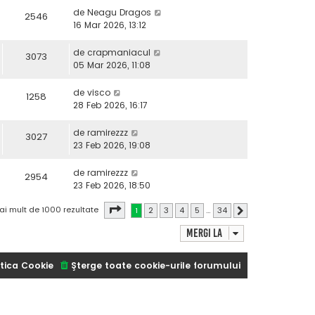
de
Neagu Dragos
2546
16 Mar 2026, 13:12
de
crapmaniacul
3073
05 Mar 2026, 11:08
de
visco
1258
28 Feb 2026, 16:17
de
ramirezzz
3027
23 Feb 2026, 19:08
de
ramirezzz
2954
23 Feb 2026, 18:50
Pagina
1
din
34
ai mult de 1000 rezultate
1
2
3
4
5
…
34
Următorul
Mergi la
tica Cookie
Şterge toate cookie-urile forumului