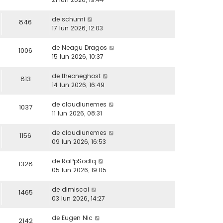
de
schumi
846
17 Iun 2026, 12:03
de
Neagu Dragos
1006
15 Iun 2026, 10:37
de
theoneghost
813
14 Iun 2026, 16:49
de
claudiunemes
1037
11 Iun 2026, 08:31
de
claudiunemes
1156
09 Iun 2026, 16:53
de
RaPpSodIq
1328
05 Iun 2026, 19:05
de
dimiscai
1465
03 Iun 2026, 14:27
de
Eugen Nic
2142