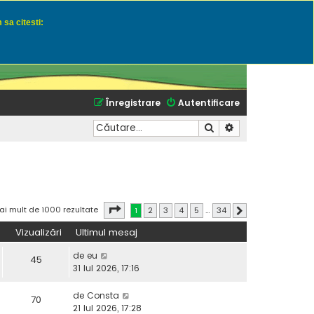
 sa citesti:
u momeli naturale
Înregistrare
Autentificare
Căutare
Căutare avansată
Pagina
1
din
34
ai mult de 1000 rezultate
1
2
3
4
5
…
34
Următorul
Vizualizări
Ultimul mesaj
de
eu
45
31 Iul 2026, 17:16
de
Consta
70
21 Iul 2026, 17:28