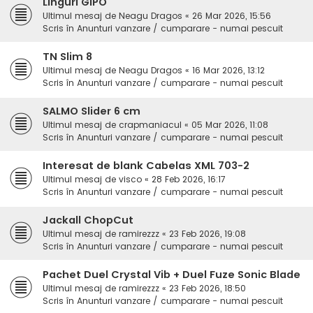
Linguri GIPO
Ultimul mesaj de
Neagu Dragos
«
26 Mar 2026, 15:56
Scris în
Anunturi vanzare / cumparare - numai pescuit
TN Slim 8
Ultimul mesaj de
Neagu Dragos
«
16 Mar 2026, 13:12
Scris în
Anunturi vanzare / cumparare - numai pescuit
SALMO Slider 6 cm
Ultimul mesaj de
crapmaniacul
«
05 Mar 2026, 11:08
Scris în
Anunturi vanzare / cumparare - numai pescuit
Interesat de blank Cabelas XML 703-2
Ultimul mesaj de
visco
«
28 Feb 2026, 16:17
Scris în
Anunturi vanzare / cumparare - numai pescuit
Jackall ChopCut
Ultimul mesaj de
ramirezzz
«
23 Feb 2026, 19:08
Scris în
Anunturi vanzare / cumparare - numai pescuit
Pachet Duel Crystal Vib + Duel Fuze Sonic Blade
Ultimul mesaj de
ramirezzz
«
23 Feb 2026, 18:50
Scris în
Anunturi vanzare / cumparare - numai pescuit