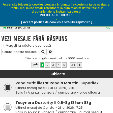
Rapitori.ro - Pescuit sportiv
Acest site foloseşte cookies pentru a imbunatati experienta ta de navigare.
Pentru mai multe detalii referitoare la cum folosim datele tale si la
drepturile tale te invitam sa citesti:
POLITICA DE COOKIES
FAQ
Înregistrare
Autentificare
.
[ Accept politica de cookies a site-ului rapitori.ro ]
C
Prima pagină
ă
Vezi mesaje fără răspuns
u
Mergeți la căutare avansată
t
Căutare
Căutare avansată
a
Căutarea a găsit mai mult de 1000 rezultate
r
Pagina
1
din
34
1
2
3
4
5
…
34
Următorul
e
Subiecte
Vand cutit filetat Rapala Marttini Superflex
Ultimul mesaj de
eu
«
31 Iul 2026, 17:16
Scris în
Anunturi vanzare / cumparare - orice altceva
Tsuynora Dexterity II 0.6-8g 189cm 83g
Ultimul mesaj de
Consta
«
21 Iul 2026, 17:28
Scris în
Anunturi vanzare / cumparare - numai pescuit