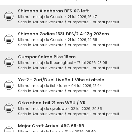
Shimano Aldebaran BFS XG left
Ultimul mesaj de
Consta
«
21 Iul 2026, 16:47
Scris în
Anunturi vanzare / cumparare - numai pescuit
Shimano Zodias 168L BFS/2 4-12g 203cm
Ultimul mesaj de
Consta
«
21 Iul 2026, 14:58
Scris în
Anunturi vanzare / cumparare - numai pescuit
Cumpar Salmo Pike 16cm
Ultimul mesaj de
theoneghost
«
17 Iul 2026, 23:08
Scris în
Anunturi vanzare / cumparare - numai pescuit
Yo-2.- Zuri/Duel LiveBait Vibe si altele
Ultimul mesaj de
fish4funn
«
04 Iul 2026, 12:44
Scris în
Anunturi vanzare / cumparare - numai pescuit
Orka shad tail 21 cm WBU / YR
Ultimul mesaj de
qwe1qwe
«
02 Iul 2026, 20:38
Scris în
Anunturi vanzare / cumparare - numai pescuit
Major Craft Arrival ARC 69-RB
Ultimul mesaj de
bicker
«
01 Iul 2026, 08:40