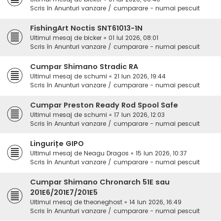
Scris în
Anunturi vanzare / cumparare - numai pescuit
FishingArt Noctis SNT61013-1N
Ultimul mesaj de
bicker
«
01 Iul 2026, 08:01
Scris în
Anunturi vanzare / cumparare - numai pescuit
Cumpar Shimano Stradic RA
Ultimul mesaj de
schumi
«
21 Iun 2026, 19:44
Scris în
Anunturi vanzare / cumparare - numai pescuit
Cumpar Preston Ready Rod Spool Safe
Ultimul mesaj de
schumi
«
17 Iun 2026, 12:03
Scris în
Anunturi vanzare / cumparare - numai pescuit
Lingurițe GIPO
Ultimul mesaj de
Neagu Dragos
«
15 Iun 2026, 10:37
Scris în
Anunturi vanzare / cumparare - numai pescuit
Cumpar Shimano Chronarch 51E sau
201E6/201E7/201E5
Ultimul mesaj de
theoneghost
«
14 Iun 2026, 16:49
Scris în
Anunturi vanzare / cumparare - numai pescuit