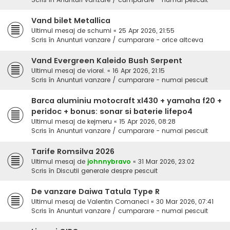
Vand bilet Metallica
Ultimul mesaj de
schumi
«
25 Apr 2026, 21:55
Scris în
Anunturi vanzare / cumparare - orice altceva
Vand Evergreen Kaleido Bush Serpent
Ultimul mesaj de
viorel.
«
16 Apr 2026, 21:15
Scris în
Anunturi vanzare / cumparare - numai pescuit
Barca aluminiu motocraft xl430 + yamaha f20 +
peridoc + bonus: sonar si baterie lifepo4
Ultimul mesaj de
kejmeru
«
15 Apr 2026, 08:28
Scris în
Anunturi vanzare / cumparare - numai pescuit
Tarife Romsilva 2026
Ultimul mesaj de
johnnybravo
«
31 Mar 2026, 23:02
Scris în
Discutii generale despre pescuit
De vanzare Daiwa Tatula Type R
Ultimul mesaj de
Valentin Comaneci
«
30 Mar 2026, 07:41
Scris în
Anunturi vanzare / cumparare - numai pescuit