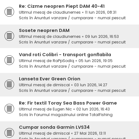
Re: Cizme neopren Piept DAM 40-41
Ultimul mesaj de
claudiunemes
«
11 Iun 2026, 08:31
Scris în
Anunturi vanzare / cumparare - numai pescuit
Sosete neopren DAM
Ultimul mesaj de
claudiunemes
«
09 Iun 2026, 16:53
Scris în
Anunturi vanzare / cumparare - numai pescuit
Vand roti Colibri - transport gonflabila
Ultimul mesaj de
RaPpSodIq
«
05 Iun 2026, 19:05
Scris în
Anunturi vanzare / cumparare - numai pescuit
Lanseta Ever Green Orion
Ultimul mesaj de
dimiscai
«
03 Iun 2026, 14:27
Scris în
Anunturi vanzare / cumparare - numai pescuit
Re: Fir textil Toray Sea Bass Power Game
Ultimul mesaj de
Eugen Nic
«
02 Iun 2026, 16:43
Scris în
Forumul magazinului online TotalFishing
Cumpar sonda Garmin LVS34
Ultimul mesaj de
dimiscai
«
27 Mai 2026, 13:11
Scris în
Anunturi vanzare / cumparare - numai pescuit