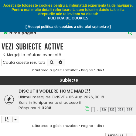
Rapitori.ro - Pescuit sportiv
Acest site foloseşte cookies pentru a imbunatati experienta ta de navigare.
Pentru mai multe detalii referitoare la cum folosim datele tale si la
drepturile tale te invitam sa citesti:
POLITICA DE COOKIES
FAQ
Înregistrare
Autentificare
.
[ Accept politica de cookies a site-ului rapitori.ro ]
C
Prima pagină
ă
Vezi subiecte active
u
Mergeți la căutare avansată
t
Căutare
Căutare avansată
a
Căutarea a găsit 1 rezultat • Pagina
1
din
1
r
e
Subiecte
DISCUTII VOBLERE HOME MADE!!
Ultimul mesaj de
OldSVF
«
05 Aug 2026, 00:18
Scris în
Echipamente si accesorii
Răspunsuri:
3238
1
321
322
323
324
…
Căutarea a găsit 1 rezultat • Pagina
1
din
1