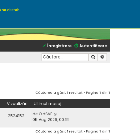
 sa citesti:
u momeli naturale
Înregistrare
Autentificare
Căutare
Căutare avansată
Căutarea a găsit 1 rezultat • Pagina
1
din
1
Vizualizări
Ultimul mesaj
de
OldSVF
2524152
05 Aug 2026, 00:18
Căutarea a găsit 1 rezultat • Pagina
1
din
1