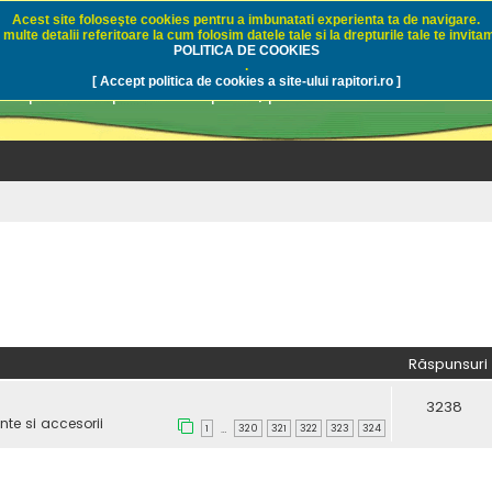
Acest site foloseşte cookies pentru a imbunatati experienta ta de navigare.
multe detalii referitoare la cum folosim datele tale si la drepturile tale te invitam
i.ro - Pescuit sportiv
POLITICA DE COOKIES
.
[ Accept politica de cookies a site-ului rapitori.ro ]
pre pescuit sportiv la rapitori, pescuitul cu naluci sa
Răspunsuri
3238
te si accesorii
1
320
321
322
323
324
…