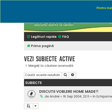
Pentru mai 
Rapitor
Discutii des
Legături rapide
FAQ
Prima pagină
Vezi subiecte active
Mergeți la căutare avansată
Căutare
Căutare avansată
SUBIECTE
DISCUTII VOBLERE HOME MADE!!
de
Andrei
» 16 Sep 2004, 23:11 » în
Echipamen