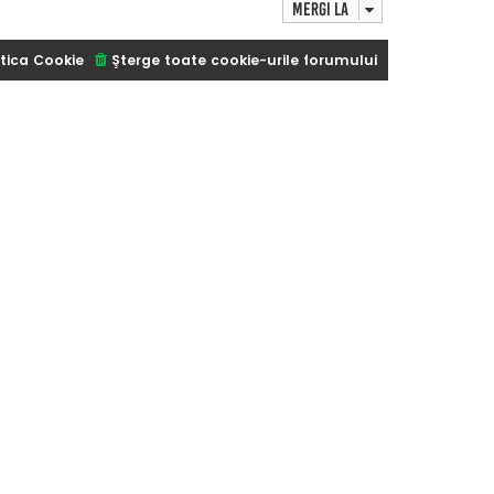
Mergi la
tica Cookie
Şterge toate cookie-urile forumului