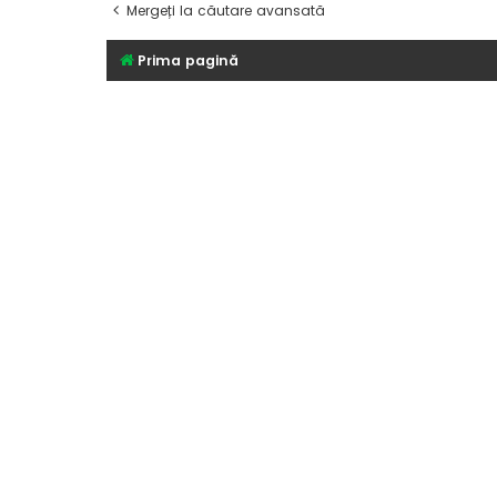
Mergeți la căutare avansată
Prima pagină