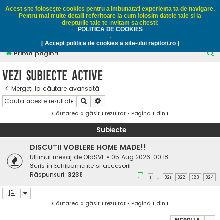
Rapitori.ro - Pescuit sportiv
Acest site foloseşte cookies pentru a imbunatati experienta ta de navigare.
Pentru mai multe detalii referitoare la cum folosim datele tale si la
drepturile tale te invitam sa citesti:
POLITICA DE COOKIES
FAQ
Înregistrare
Autentificare
.
[ Accept politica de cookies a site-ului rapitori.ro ]
C
Prima pagină
ă
Vezi subiecte active
u
Mergeți la căutare avansată
t
Căutare
Căutare avansată
a
Căutarea a găsit 1 rezultat • Pagina
1
din
1
r
e
Subiecte
DISCUTII VOBLERE HOME MADE!!
Ultimul mesaj de
OldSVF
«
05 Aug 2026, 00:18
Scris în
Echipamente si accesorii
Răspunsuri:
3238
1
321
322
323
324
…
Căutarea a găsit 1 rezultat • Pagina
1
din
1