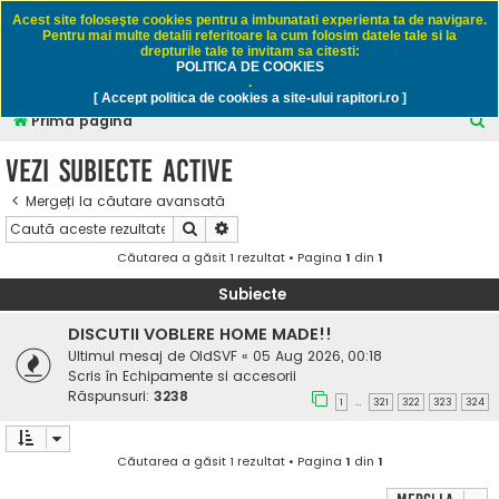
Rapitori.ro - Pescuit sportiv
Acest site foloseşte cookies pentru a imbunatati experienta ta de navigare.
Pentru mai multe detalii referitoare la cum folosim datele tale si la
drepturile tale te invitam sa citesti:
POLITICA DE COOKIES
FAQ
Înregistrare
Autentificare
.
[ Accept politica de cookies a site-ului rapitori.ro ]
C
Prima pagină
ă
Vezi subiecte active
u
Mergeți la căutare avansată
t
Căutare
Căutare avansată
a
Căutarea a găsit 1 rezultat • Pagina
1
din
1
r
e
Subiecte
DISCUTII VOBLERE HOME MADE!!
Ultimul mesaj de
OldSVF
«
05 Aug 2026, 00:18
Scris în
Echipamente si accesorii
Răspunsuri:
3238
1
321
322
323
324
…
Căutarea a găsit 1 rezultat • Pagina
1
din
1