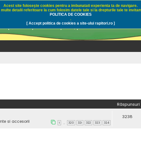
Acest site foloseşte cookies pentru a imbunatati experienta ta de navigare.
multe detalii referitoare la cum folosim datele tale si la drepturile tale te invitam
i.ro - Pescuit sportiv
POLITICA DE COOKIES
.
[ Accept politica de cookies a site-ului rapitori.ro ]
pre pescuit sportiv la rapitori, pescuitul cu naluci sa
Răspunsuri
3238
te si accesorii
1
320
321
322
323
324
…