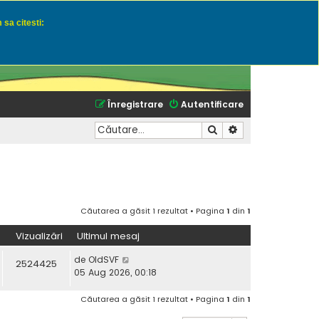
 sa citesti:
u momeli naturale
Înregistrare
Autentificare
Căutare
Căutare avansată
Căutarea a găsit 1 rezultat • Pagina
1
din
1
Vizualizări
Ultimul mesaj
de
OldSVF
2524425
05 Aug 2026, 00:18
Căutarea a găsit 1 rezultat • Pagina
1
din
1