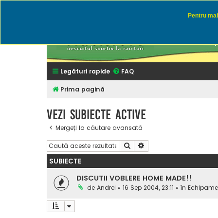
Pentru mai 
Rapitor
Discutii des
Legături rapide
FAQ
Prima pagină
Vezi subiecte active
Mergeți la căutare avansată
Căutare
Căutare avansată
SUBIECTE
DISCUTII VOBLERE HOME MADE!!
de
Andrei
» 16 Sep 2004, 23:11 » în
Echipamen