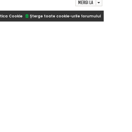
Mergi la
tica Cookie
Şterge toate cookie-urile forumului