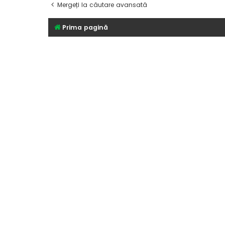
Mergeți la căutare avansată
Prima pagină