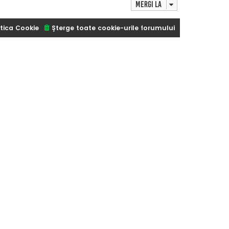
Mergi la
tica Cookie
Şterge toate cookie-urile forumului