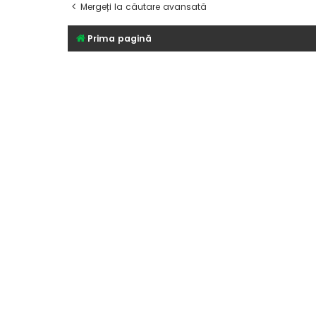
Mergeți la căutare avansată
Prima pagină