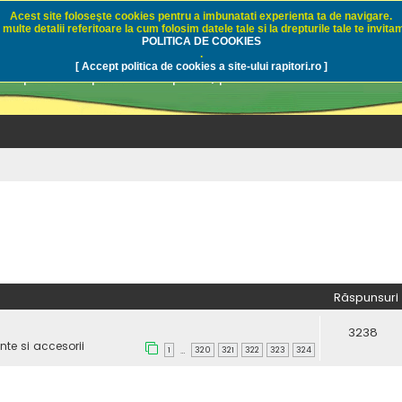
Acest site foloseşte cookies pentru a imbunatati experienta ta de navigare.
multe detalii referitoare la cum folosim datele tale si la drepturile tale te invitam
i.ro - Pescuit sportiv
POLITICA DE COOKIES
.
[ Accept politica de cookies a site-ului rapitori.ro ]
pre pescuit sportiv la rapitori, pescuitul cu naluci sa
Răspunsuri
3238
te si accesorii
1
320
321
322
323
324
…