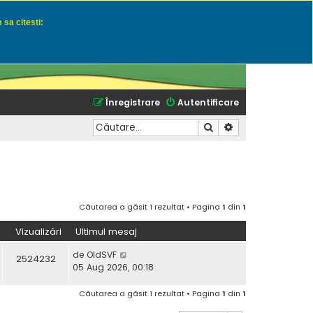
 sa citesti:
u momeli naturale
Înregistrare
Autentificare
Căutare
Căutare avansată
Căutarea a găsit 1 rezultat • Pagina
1
din
1
Vizualizări
Ultimul mesaj
de
OldSVF
2524232
05 Aug 2026, 00:18
Căutarea a găsit 1 rezultat • Pagina
1
din
1