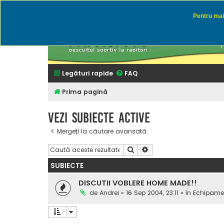
Pentru mai 
Rapitor
Discutii des
Legături rapide
FAQ
Prima pagină
Vezi subiecte active
Mergeți la căutare avansată
Căutare
Căutare avansată
SUBIECTE
DISCUTII VOBLERE HOME MADE!!
de
Andrei
» 16 Sep 2004, 23:11 » în
Echipamen