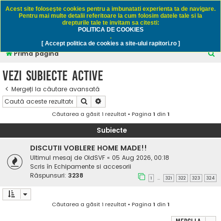
Rapitori.ro - Pescuit sportiv
Acest site foloseşte cookies pentru a imbunatati experienta ta de navigare.
Pentru mai multe detalii referitoare la cum folosim datele tale si la
drepturile tale te invitam sa citesti:
POLITICA DE COOKIES
FAQ
Înregistrare
Autentificare
.
[ Accept politica de cookies a site-ului rapitori.ro ]
C
Prima pagină
ă
Vezi subiecte active
u
Mergeți la căutare avansată
t
Căutare
Căutare avansată
a
Căutarea a găsit 1 rezultat • Pagina
1
din
1
r
e
Subiecte
DISCUTII VOBLERE HOME MADE!!
Ultimul mesaj de
OldSVF
«
05 Aug 2026, 00:18
Scris în
Echipamente si accesorii
Răspunsuri:
3238
1
321
322
323
324
…
Căutarea a găsit 1 rezultat • Pagina
1
din
1