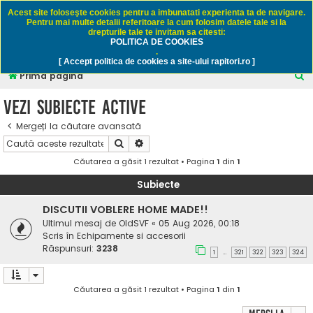
Rapitori.ro - Pescuit sportiv
Acest site foloseşte cookies pentru a imbunatati experienta ta de navigare.
Pentru mai multe detalii referitoare la cum folosim datele tale si la
drepturile tale te invitam sa citesti:
POLITICA DE COOKIES
FAQ
Înregistrare
Autentificare
.
[ Accept politica de cookies a site-ului rapitori.ro ]
C
Prima pagină
ă
Vezi subiecte active
u
Mergeți la căutare avansată
t
Căutare
Căutare avansată
a
Căutarea a găsit 1 rezultat • Pagina
1
din
1
r
e
Subiecte
DISCUTII VOBLERE HOME MADE!!
Ultimul mesaj de
OldSVF
«
05 Aug 2026, 00:18
Scris în
Echipamente si accesorii
Răspunsuri:
3238
1
321
322
323
324
…
Căutarea a găsit 1 rezultat • Pagina
1
din
1