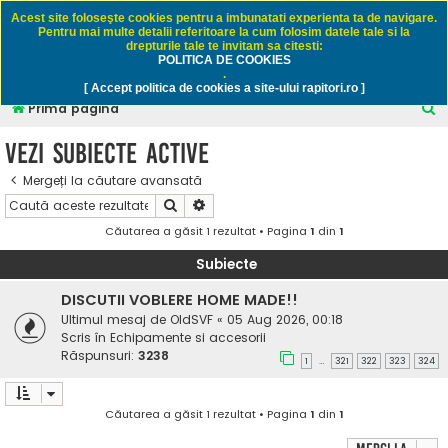
Rapitori.ro - Pescuit sportiv
Acest site foloseşte cookies pentru a imbunatati experienta ta de navigare.
Pentru mai multe detalii referitoare la cum folosim datele tale si la
drepturile tale te invitam sa citesti:
POLITICA DE COOKIES
FAQ
Înregistrare
Autentificare
.
[ Accept politica de cookies a site-ului rapitori.ro ]
C
Prima pagină
ă
Vezi subiecte active
u
Mergeți la căutare avansată
t
Căutare
Căutare avansată
a
Căutarea a găsit 1 rezultat • Pagina
1
din
1
r
e
Subiecte
DISCUTII VOBLERE HOME MADE!!
Ultimul mesaj de
OldSVF
«
05 Aug 2026, 00:18
Scris în
Echipamente si accesorii
Răspunsuri:
3238
1
321
322
323
324
…
Căutarea a găsit 1 rezultat • Pagina
1
din
1