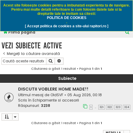
Rapitori.ro - Pescuit sportiv
Acest site foloseşte cookies pentru a imbunatati experienta ta de navigare.
Pentru mai multe detalii referitoare la cum folosim datele tale si la
drepturile tale te invitam sa citesti:
POLITICA DE COOKIES
FAQ
Înregistrare
Autentificare
.
[ Accept politica de cookies a site-ului rapitori.ro ]
C
Prima pagină
ă
Vezi subiecte active
u
Mergeți la căutare avansată
t
Căutare
Căutare avansată
a
Căutarea a găsit 1 rezultat • Pagina
1
din
1
r
e
Subiecte
DISCUTII VOBLERE HOME MADE!!
Ultimul mesaj de
OldSVF
«
05 Aug 2026, 00:18
Scris în
Echipamente si accesorii
Răspunsuri:
3238
1
321
322
323
324
…
Căutarea a găsit 1 rezultat • Pagina
1
din
1