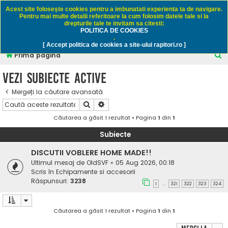
Rapitori.ro - Pescuit sportiv
Acest site foloseşte cookies pentru a imbunatati experienta ta de navigare.
Pentru mai multe detalii referitoare la cum folosim datele tale si la
drepturile tale te invitam sa citesti:
POLITICA DE COOKIES
FAQ
Înregistrare
Autentificare
.
[ Accept politica de cookies a site-ului rapitori.ro ]
C
Prima pagină
ă
Vezi subiecte active
u
Mergeți la căutare avansată
t
Căutare
Căutare avansată
a
Căutarea a găsit 1 rezultat • Pagina
1
din
1
r
e
Subiecte
DISCUTII VOBLERE HOME MADE!!
Ultimul mesaj de
OldSVF
«
05 Aug 2026, 00:18
Scris în
Echipamente si accesorii
Răspunsuri:
3238
1
321
322
323
324
…
Căutarea a găsit 1 rezultat • Pagina
1
din
1