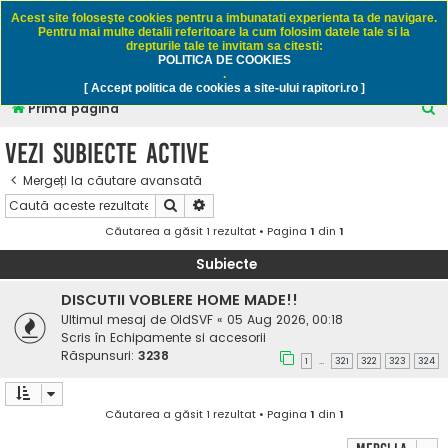
Rapitori.ro - Pescuit sportiv
Acest site foloseşte cookies pentru a imbunatati experienta ta de navigare.
Pentru mai multe detalii referitoare la cum folosim datele tale si la
drepturile tale te invitam sa citesti:
POLITICA DE COOKIES
FAQ
Înregistrare
Autentificare
.
[ Accept politica de cookies a site-ului rapitori.ro ]
C
Prima pagină
ă
Vezi subiecte active
u
Mergeți la căutare avansată
t
Căutare
Căutare avansată
a
Căutarea a găsit 1 rezultat • Pagina
1
din
1
r
e
Subiecte
DISCUTII VOBLERE HOME MADE!!
Ultimul mesaj de
OldSVF
«
05 Aug 2026, 00:18
Scris în
Echipamente si accesorii
Răspunsuri:
3238
1
321
322
323
324
…
Căutarea a găsit 1 rezultat • Pagina
1
din
1