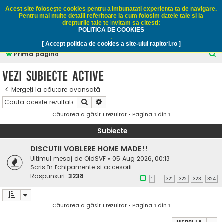
Rapitori.ro - Pescuit sportiv
Acest site foloseşte cookies pentru a imbunatati experienta ta de navigare.
Pentru mai multe detalii referitoare la cum folosim datele tale si la
drepturile tale te invitam sa citesti:
POLITICA DE COOKIES
FAQ
Înregistrare
Autentificare
.
[ Accept politica de cookies a site-ului rapitori.ro ]
C
Prima pagină
ă
Vezi subiecte active
u
Mergeți la căutare avansată
t
Căutare
Căutare avansată
a
Căutarea a găsit 1 rezultat • Pagina
1
din
1
r
e
Subiecte
DISCUTII VOBLERE HOME MADE!!
Ultimul mesaj de
OldSVF
«
05 Aug 2026, 00:18
Scris în
Echipamente si accesorii
Răspunsuri:
3238
1
321
322
323
324
…
Căutarea a găsit 1 rezultat • Pagina
1
din
1