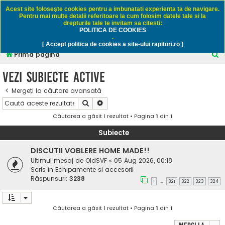
Rapitori.ro - Pescuit sportiv
Acest site foloseşte cookies pentru a imbunatati experienta ta de navigare.
Pentru mai multe detalii referitoare la cum folosim datele tale si la
drepturile tale te invitam sa citesti:
POLITICA DE COOKIES
FAQ
Înregistrare
Autentificare
.
[ Accept politica de cookies a site-ului rapitori.ro ]
C
Prima pagină
ă
Vezi subiecte active
u
Mergeți la căutare avansată
t
Căutare
Căutare avansată
a
Căutarea a găsit 1 rezultat • Pagina
1
din
1
r
e
Subiecte
DISCUTII VOBLERE HOME MADE!!
Ultimul mesaj de
OldSVF
«
05 Aug 2026, 00:18
Scris în
Echipamente si accesorii
Răspunsuri:
3238
1
321
322
323
324
…
Căutarea a găsit 1 rezultat • Pagina
1
din
1