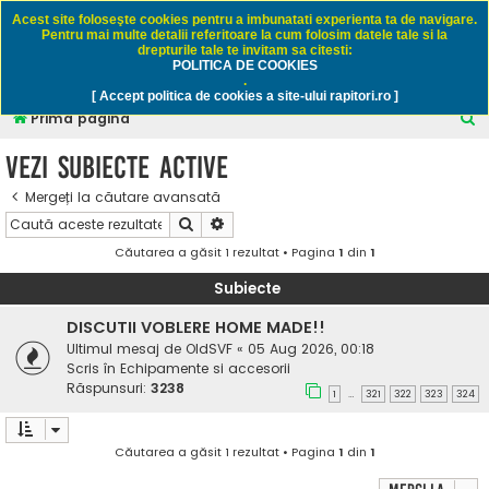
Rapitori.ro - Pescuit sportiv
Acest site foloseşte cookies pentru a imbunatati experienta ta de navigare.
Pentru mai multe detalii referitoare la cum folosim datele tale si la
drepturile tale te invitam sa citesti:
POLITICA DE COOKIES
FAQ
Înregistrare
Autentificare
.
[ Accept politica de cookies a site-ului rapitori.ro ]
C
Prima pagină
ă
Vezi subiecte active
u
Mergeți la căutare avansată
t
Căutare
Căutare avansată
a
Căutarea a găsit 1 rezultat • Pagina
1
din
1
r
e
Subiecte
DISCUTII VOBLERE HOME MADE!!
Ultimul mesaj de
OldSVF
«
05 Aug 2026, 00:18
Scris în
Echipamente si accesorii
Răspunsuri:
3238
1
321
322
323
324
…
Căutarea a găsit 1 rezultat • Pagina
1
din
1