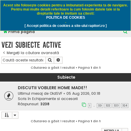
Rapitori.ro - Pescuit sportiv
Acest site foloseşte cookies pentru a imbunatati experienta ta de navigare.
Pentru mai multe detalii referitoare la cum folosim datele tale si la
drepturile tale te invitam sa citesti:
POLITICA DE COOKIES
FAQ
Înregistrare
Autentificare
.
[ Accept politica de cookies a site-ului rapitori.ro ]
C
Prima pagină
ă
Vezi subiecte active
u
Mergeți la căutare avansată
t
Căutare
Căutare avansată
a
Căutarea a găsit 1 rezultat • Pagina
1
din
1
r
e
Subiecte
DISCUTII VOBLERE HOME MADE!!
Ultimul mesaj de
OldSVF
«
05 Aug 2026, 00:18
Scris în
Echipamente si accesorii
Răspunsuri:
3238
1
321
322
323
324
…
Căutarea a găsit 1 rezultat • Pagina
1
din
1