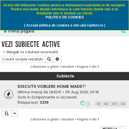
Rapitori.ro - Pescuit sportiv
Acest site foloseşte cookies pentru a imbunatati experienta ta de navigare.
Pentru mai multe detalii referitoare la cum folosim datele tale si la
drepturile tale te invitam sa citesti:
POLITICA DE COOKIES
FAQ
Înregistrare
Autentificare
.
[ Accept politica de cookies a site-ului rapitori.ro ]
C
Prima pagină
ă
Vezi subiecte active
u
Mergeți la căutare avansată
t
Căutare
Căutare avansată
a
Căutarea a găsit 1 rezultat • Pagina
1
din
1
r
e
Subiecte
DISCUTII VOBLERE HOME MADE!!
Ultimul mesaj de
OldSVF
«
05 Aug 2026, 00:18
Scris în
Echipamente si accesorii
Răspunsuri:
3238
1
321
322
323
324
…
Căutarea a găsit 1 rezultat • Pagina
1
din
1