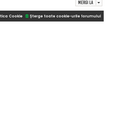
Mergi la
tica Cookie
Şterge toate cookie-urile forumului