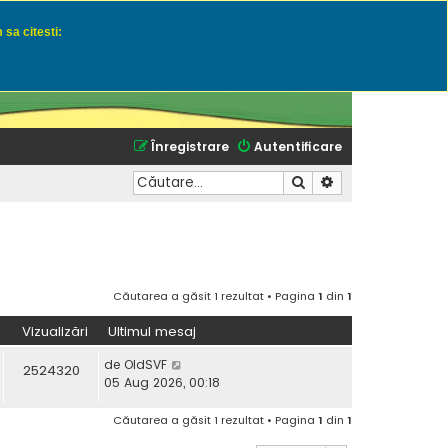
 sa citesti:
u momeli naturale
Înregistrare
Autentificare
Căutare
Căutare avansată
Căutarea a găsit 1 rezultat • Pagina
1
din
1
Vizualizări
Ultimul mesaj
de
OldSVF
2524320
05 Aug 2026, 00:18
Căutarea a găsit 1 rezultat • Pagina
1
din
1