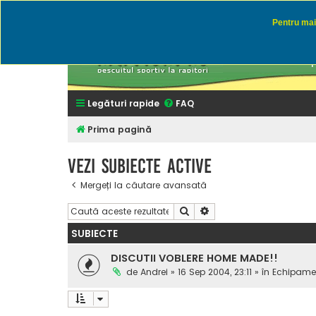
Pentru mai 
Rapitor
Discutii des
Legături rapide
FAQ
Prima pagină
Vezi subiecte active
Mergeți la căutare avansată
Căutare
Căutare avansată
SUBIECTE
DISCUTII VOBLERE HOME MADE!!
de
Andrei
» 16 Sep 2004, 23:11 » în
Echipamen