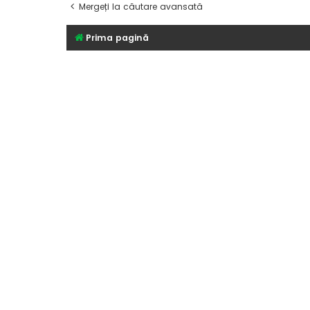
Mergeți la căutare avansată
Prima pagină