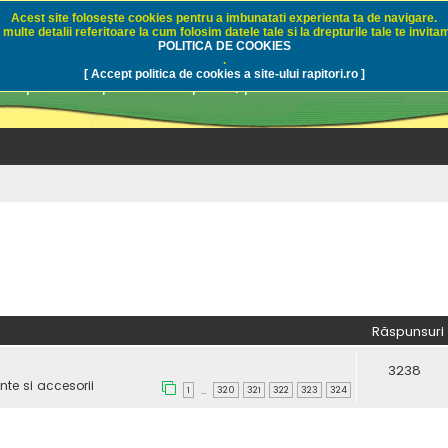
Acest site foloseşte cookies pentru a imbunatati experienta ta de navigare.
multe detalii referitoare la cum folosim datele tale si la drepturile tale te invitam
i.ro - Pescuit sportiv
POLITICA DE COOKIES
.
[ Accept politica de cookies a site-ului rapitori.ro ]
pre pescuit sportiv la rapitori, pescuitul cu naluci sa
Răspunsuri
3238
te si accesorii
1
320
321
322
323
324
…