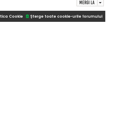
Mergi la
tica Cookie
Şterge toate cookie-urile forumului