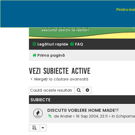
Pentru mai 
Rapitor
Discutii des
Legături rapide
FAQ
Prima pagină
Vezi subiecte active
Mergeți la căutare avansată
Căutare
Căutare avansată
SUBIECTE
DISCUTII VOBLERE HOME MADE!!
de
Andrei
» 16 Sep 2004, 23:11 » în
Echipamen