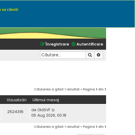
 sa citesti:
u momeli naturale
Înregistrare
Autentificare
Căutare
Căutare avansată
Căutarea a găsit 1 rezultat • Pagina
1
din
1
Vizualizări
Ultimul mesaj
de
OldSVF
2524318
05 Aug 2026, 00:18
Căutarea a găsit 1 rezultat • Pagina
1
din
1