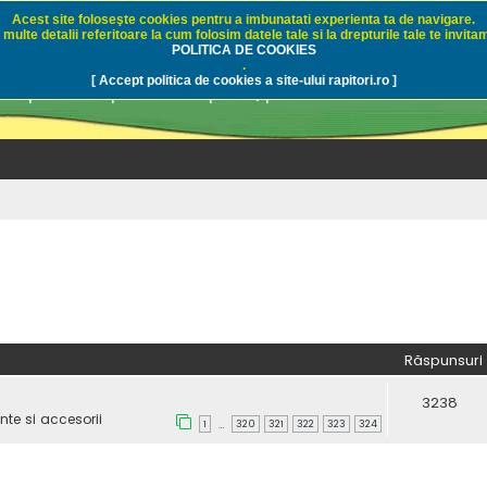
Acest site foloseşte cookies pentru a imbunatati experienta ta de navigare.
multe detalii referitoare la cum folosim datele tale si la drepturile tale te invitam
i.ro - Pescuit sportiv
POLITICA DE COOKIES
.
[ Accept politica de cookies a site-ului rapitori.ro ]
pre pescuit sportiv la rapitori, pescuitul cu naluci sa
Răspunsuri
3238
te si accesorii
1
320
321
322
323
324
…