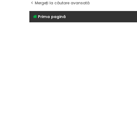
Mergeți la căutare avansată
Prima pagină