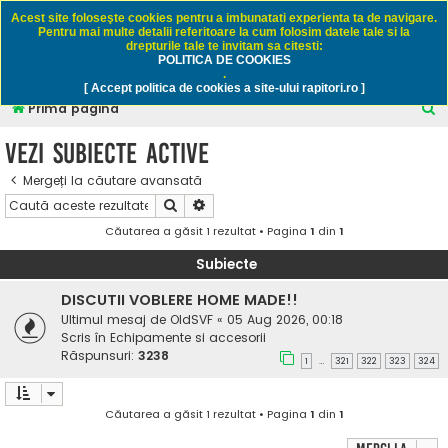
Rapitori.ro - Pescuit sportiv
Acest site foloseşte cookies pentru a imbunatati experienta ta de navigare.
Pentru mai multe detalii referitoare la cum folosim datele tale si la
drepturile tale te invitam sa citesti:
POLITICA DE COOKIES
FAQ
Înregistrare
Autentificare
.
[ Accept politica de cookies a site-ului rapitori.ro ]
C
Prima pagină
ă
Vezi subiecte active
u
Mergeți la căutare avansată
t
Căutare
Căutare avansată
a
Căutarea a găsit 1 rezultat • Pagina
1
din
1
r
e
Subiecte
DISCUTII VOBLERE HOME MADE!!
Ultimul mesaj de
OldSVF
«
05 Aug 2026, 00:18
Scris în
Echipamente si accesorii
Răspunsuri:
3238
1
321
322
323
324
…
Căutarea a găsit 1 rezultat • Pagina
1
din
1