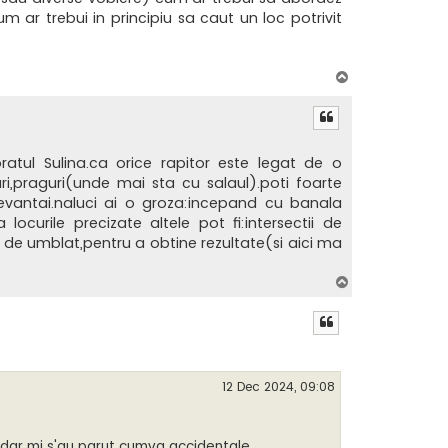
m ar trebui in principiu sa caut un loc potrivit
S
u
s
ratul Sulina.ca orice rapitor este legat de o
ri,praguri(unde mai sta cu salaul).poti foarte
 evantai.naluci ai o groza:incepand cu banala
locurile precizate altele pot fi:intersectii de
ai de umblat,pentru a obtine rezultate(si aici ma
S
u
s
12 Dec 2024, 09:08
i dar mi s'au parut cumva accidentale.