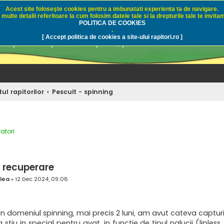
Acest site foloseşte cookies pentru a imbunatati experienta ta de navigare.
multe detalii referitoare la cum folosim datele tale si la drepturile tale te invitam
i.ro - Pescuit sportiv
POLITICA DE COOKIES
.
[ Accept politica de cookies a site-ului rapitori.ro ]
pre pescuit sportiv la rapitori, pescuitul cu naluci sa
ul rapitorilor
Pescuit - spinning
atori
tare avansată
 recuperare
lea
»
12 Dec 2024, 09:08
in domeniul spinning, mai precis 2 luni, am avut cateva captu
 stiu in special pentru avat, in functie de tipul nalucii (liple