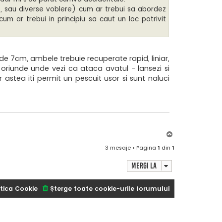
less, sau diverse voblere) cum ar trebui sa abordez
um ar trebui in principiu sa caut un loc potrivit
 de 7cm, ambele trebuie recuperate rapid, liniar,
oriunde unde vezi ca ataca avatul - lansezi si
astea iti permit un pescuit usor si sunt naluci
S
u
3 mesaje • Pagina
1
din
1
s
Mergi la
tica Cookie
Şterge toate cookie-urile forumului