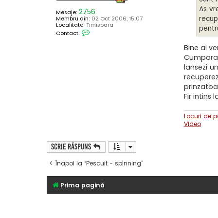
As vr
2756
Mesaje:
recup
Membru din:
02 Oct 2006, 15:07
Localitate:
Timisoara
pentr
C
Contact:
o
n
Bine ai ve
t
a
Cumpara A
c
lansezi u
t
e
recuperez
a
prinzatoa
z
ă
Fir intins
p
e
j
Locuri de p
o
Video
h
n
n
y
Scrie răspuns
b
r
a
Înapoi la “Pescuit - spinning”
v
o
Prima pagină