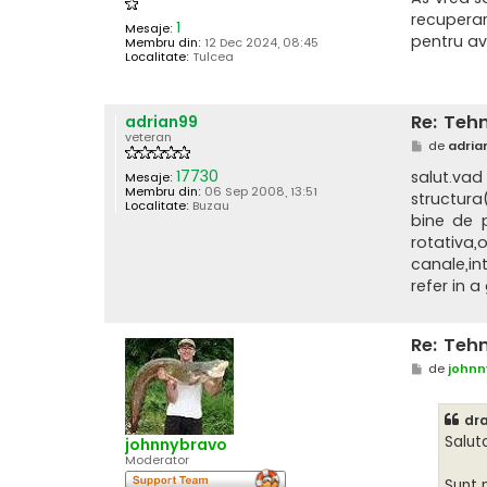
recuperar
1
Mesaje:
pentru a
Membru din:
12 Dec 2024, 08:45
Localitate:
Tulcea
Re: Tehn
adrian99
veteran
M
de
adria
e
s
17730
salut.vad
Mesaje:
a
Membru din:
06 Sep 2008, 13:51
structura
j
Localitate:
Buzau
bine de p
rotativa,
canale,in
refer in a
Re: Tehn
M
de
johnn
e
s
a
dr
j
Salut
johnnybravo
Moderator
Sunt 