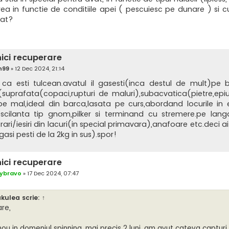
ea in functie de conditiile apei ( pescuiesc pe dunare ) si cu
vat?
ici recuperare
n99
»
12 Dec 2024, 21:14
 ca esti tulcean.avatul il gasesti(inca destul de mult)pe b
(suprafata(copaci,rupturi de maluri),subacvatica(pietre,epiu
e mal,ideal din barca,lasata pe curs,abordand locurile in
oscilanta tip gnom,pilker si terminand cu stremere.pe langa 
trari/iesiri din lacuri(in special primavara),anafoare etc.deci 
 gasi pesti de la 2kg in sus).spor!
ici recuperare
ybravo
»
17 Dec 2024, 07:47
akulea
scrie:
↑
are,
nou in domeniul spinning, mai precis 2 luni, am avut cateva captur