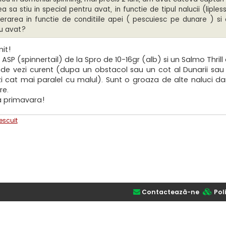
ea sa stiu in special pentru avat, in functie de tipul nalucii (lip
erarea in functie de conditiile apei ( pescuiesc pe dunare ) si c
u avat?
nit!
SP (spinnertail) de la Spro de 10-16gr (alb) si un Salmo Thrill
nde vezi curent (dupa un obstacol sau un cot al Dunarii sau 
i cat mai paralel cu malul). Sunt o groaza de alte naluci dar 
re.
 la primavara!
escuit
Contactează-ne
Poli