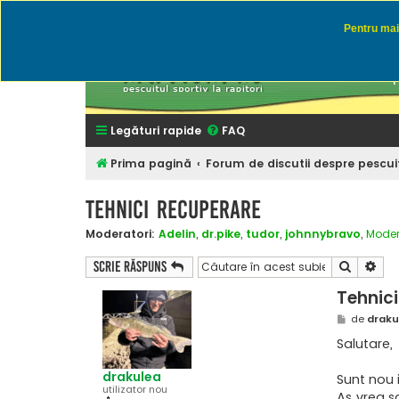
Pentru mai 
Rapitor
Discutii des
Legături rapide
FAQ
Prima pagină
Forum de discutii despre pescuit
Tehnici recuperare
Moderatori:
Adelin
,
dr.pike
,
tudor
,
johnnybravo
,
Moder
Căutare
Cău
Scrie răspuns
Tehnici
M
de
draku
e
s
Salutare,
a
j
drakulea
Sunt nou 
utilizator nou
As vrea sa