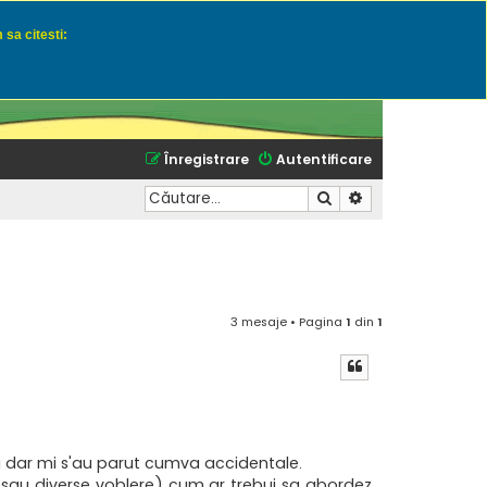
 sa citesti:
u momeli naturale
Înregistrare
Autentificare
Căutare
Căutare avansată
3 mesaje • Pagina
1
din
1
ri dar mi s'au parut cumva accidentale.
ss, sau diverse voblere) cum ar trebui sa abordez