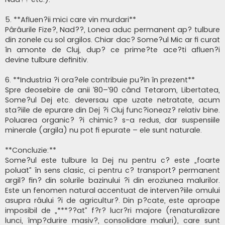
5. **Afluen?ii mici care vin murdari**
Pârâurile Fize?, Nad??, Lonea aduc permanent ap? tulbure
din zonele cu sol argilos. Chiar dac? Some?ul Mic ar fi curat
în amonte de Cluj, dup? ce prime?te ace?ti afluen?i
devine tulbure definitiv.
6. **Industria ?i ora?ele contribuie pu?in în prezent**
Spre deosebire de anii ’80–’90 când Tetarom, Libertatea,
Some?ul Dej etc. deversau ape uzate netratate, acum
sta?iile de epurare din Dej ?i Cluj func?ioneaz? relativ bine.
Poluarea organic? ?i chimic? s-a redus, dar suspensiile
minerale (argila) nu pot fi epurate – ele sunt naturale.
**Concluzie:**
Some?ul este tulbure la Dej nu pentru c? este „foarte
poluat” în sens clasic, ci pentru c? transport? permanent
argil? fin? din solurile bazinului ?i din eroziunea malurilor.
Este un fenomen natural accentuat de interven?iile omului
asupra râului ?i de agricultur?. Din p?cate, este aproape
imposibil de „***??at” f?r? lucr?ri majore (renaturalizare
lunci, împ?durire masiv?, consolidare maluri), care sunt