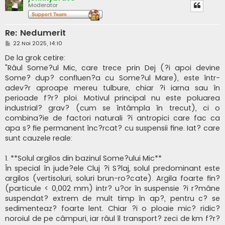
Moderator
Re: Nedumerit
M
22 Noi 2025, 14:10
e
s
De la grok cetire:
a
"Râul Some?ul Mic, care trece prin Dej (?i apoi devine
j
Some? dup? confluen?a cu Some?ul Mare), este într-
adev?r aproape mereu tulbure, chiar ?i iarna sau în
perioade f?r? ploi. Motivul principal nu este poluarea
industrial? grav? (cum se întâmpla în trecut), ci o
combina?ie de factori naturali ?i antropici care fac ca
apa s? fie permanent înc?rcat? cu suspensii fine. Iat? care
sunt cauzele reale:
1. **Solul argilos din bazinul Some?ului Mic**
În special în jude?ele Cluj ?i S?laj, solul predominant este
argilos (vertisoluri, soluri brun-ro?cate). Argila foarte fin?
(particule < 0,002 mm) intr? u?or în suspensie ?i r?mâne
suspendat? extrem de mult timp în ap?, pentru c? se
sedimenteaz? foarte lent. Chiar ?i o ploaie mic? ridic?
noroiul de pe câmpuri, iar râul îl transport? zeci de km f?r?