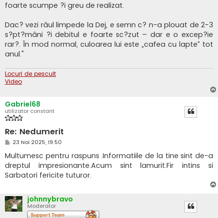
foarte scumpe ?i greu de realizat.
Dac? vezi râul limpede la Dej, e semn c? n-a plouat de 2-3
s?pt?mâni ?i debitul e foarte sc?zut – dar e o excep?ie
rar?. În mod normal, culoarea lui este „cafea cu lapte” tot
anul."
Locuri de pescuit
Video
Gabriel68
utilizator constant
Re: Nedumerit
M
23 Noi 2025, 19:50
e
s
Multumesc pentru raspuns .Informatiile de la tine sint de-a
a
dreptul impresionante.Acum sint lamurit.Fir intins si
j
Sarbatori fericite tuturor.
johnnybravo
Moderator