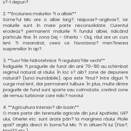
s?-l depun?.
2. **Eroziunea malurilor ?i a albiei**
Some?ul Mic are o albie larg?, nisipoas?-argiloas?, iar
malurile sunt în mare parte neconsolidate. Curentul
erodeaz? permanent malurile ?i fundul albiei, ridicând
particule fine. În zona Dej – Gherla – Cluj, râul are un curs
lent ?i meandrat, ceea ce favorizeaz? men?inerea
suspensiilor în ap?.
3. **Lucr?rile hidrotehnice ?i regulariz?rile vechi**
Îndiguirile ?i pragurile de fund din anii ’70–’80 au schimbat
regimul natural al râului. În loc s? aib? zone de depunere
natural? (lunci inundabile), apa este ?inut? între diguri ?i
curge mai lent, dar permanent tulbure. În plus, multe dintre
pragurile de fund sunt sparte sau colmatate, creând zone
de remuu turbionar care ridic? noroiul.
4. **Agricultura intensiv? din bazin**
O mare parte din terenurile agricole din jurul Apahidei, Gil?
ului, Gherlei etc. sunt arate pân? la marginea râului. Ploile
spal? argila direct în Some?ul Mic ?i în afluen?ii lui (Fize?,
Nad?? etc.).