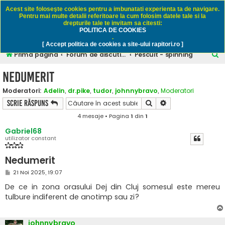
Rapitori.ro - Pescuit sportiv
Acest site foloseşte cookies pentru a imbunatati experienta ta de navigare.
Pentru mai multe detalii referitoare la cum folosim datele tale si la
drepturile tale te invitam sa citesti:
POLITICA DE COOKIES
FAQ
Înregistrare
Autentificare
.
[ Accept politica de cookies a site-ului rapitori.ro ]
C
Prima pagină
Forum de discutii despre pescuitul rapitorilor
Pescuit - spinning
ă
Nedumerit
u
Moderatori:
Adelin
,
dr.pike
,
tudor
,
johnnybravo
,
Moderatori
t
Căutare
Căutare avansată
Scrie răspuns
a
4 mesaje • Pagina
1
din
1
r
Gabriel68
e
utilizator constant
Nedumerit
M
21 Noi 2025, 19:07
e
s
De ce in zona orasului Dej din Cluj somesul este mereu
a
tulbure indiferent de anotimp sau zi?
j
johnnybravo